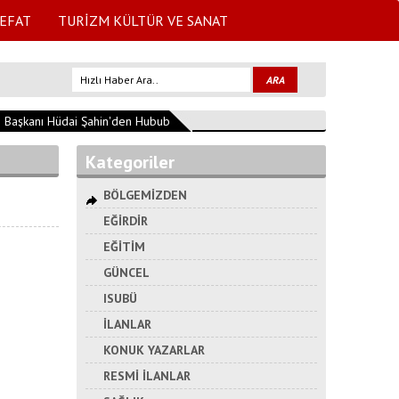
EFAT
TURİZM KÜLTÜR VE SANAT
Başkanı Hüdai Şahin'den Hububat Sezonu Mesajı
12:01:42
SDÜ Başhekiml
Kategoriler
BÖLGEMİZDEN
EĞİRDİR
EĞİTİM
GÜNCEL
ISUBÜ
İLANLAR
KONUK YAZARLAR
RESMİ İLANLAR