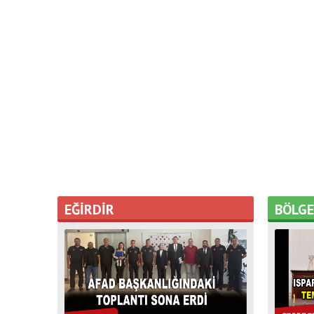
EĞİRDİR
BÖLG