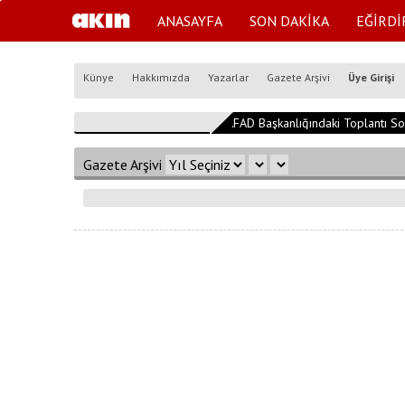
ANASAYFA
SON DAKİKA
EĞİRDİ
Künye
Hakkımızda
Yazarlar
Gazete Arşivi
Üye Girişi
17:34:24
AFAD Başkanlığındaki Toplantı Son
Gazete Arşivi