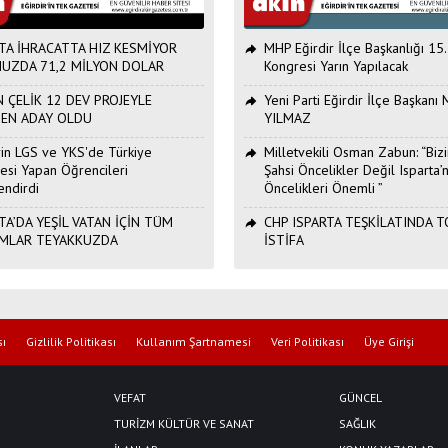
TA İHRACATTA HIZ KESMİYOR
MHP Eğirdir İlçe Başkanlığı 15
UZDA 71,2 MİLYON DOLAR
Kongresi Yarın Yapılacak
 ÇELİK 12 DEV PROJEYLE
Yeni Parti Eğirdir İlçe Başkan
DEN ADAY OLDU
YILMAZ
Erin LGS ve YKS'de Türkiye
Milletvekili Osman Zabun: “Bizi
esi Yapan Öğrencileri
Şahsi Öncelikler Değil Isparta’n
endirdi
Öncelikleri Önemli ”
TA’DA YEŞİL VATAN İÇİN TÜM
CHP ISPARTA TEŞKİLATINDA 
MLAR TEYAKKUZDA
İSTİFA
sı
Gizlilik Politikası
Kullanım Şartnamesi
Veri Politikası
Üye Girişi
VEFAT
GÜNCEL
TURİZM KÜLTÜR VE SANAT
SAĞLIK