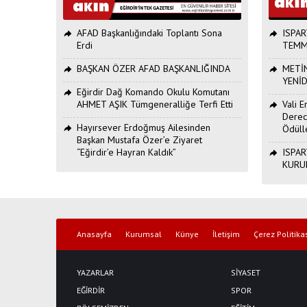
AFAD Başkanlığındaki Toplantı Sona
ISPAR
Erdi
TEMM
BAŞKAN ÖZER AFAD BAŞKANLIĞINDA
METİN
YENİ
Eğirdir Dağ Komando Okulu Komutanı
AHMET AŞIK Tümgeneralliğe Terfi Etti
Vali 
Derec
Hayırsever Erdoğmuş Ailesinden
Ödüll
Başkan Mustafa Özer’e Ziyaret
“Eğirdir’e Hayran Kaldık”
ISPAR
KURU
Anasayfa
Kurumsal
Künye
İletişim
Çerez Politika
YAZARLAR
SİYASET
EĞİRDİR
SPOR