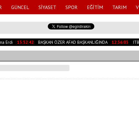
R
GÜNCEL
SİYASET
SPOR
EĞİTİM
TARIM
V
a Erdi
13:52:42
BAŞKAN ÖZER AFAD BAŞKANLIĞINDA
12:36:03
ITB 