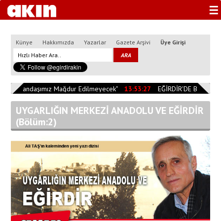
☰
Künye
Hakkımızda
Yazarlar
Gazete Arşivi
Üye Girişi
0
"Vatandaşımız Mağdur Edilmeyecek"
13:53:27
EĞİRDİR'DE BİÇERDÖV
UYGARLIĞIN MERKEZİ ANADOLU VE EĞİRDİR
(Bölüm:2)