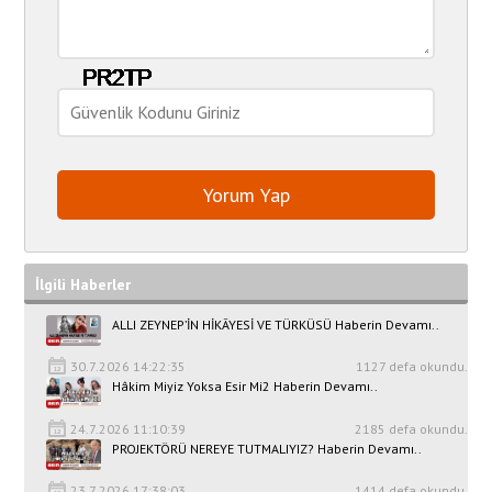
İlgili Haberler
ALLI ZEYNEP’İN HİKÂYESİ VE TÜRKÜSÜ Haberin Devamı..
30.7.2026 14:22:35
1127 defa okundu.
Hâkim Miyiz Yoksa Esir Mi2 Haberin Devamı..
24.7.2026 11:10:39
2185 defa okundu.
PROJEKTÖRÜ NEREYE TUTMALIYIZ? Haberin Devamı..
23.7.2026 17:38:03
1414 defa okundu.