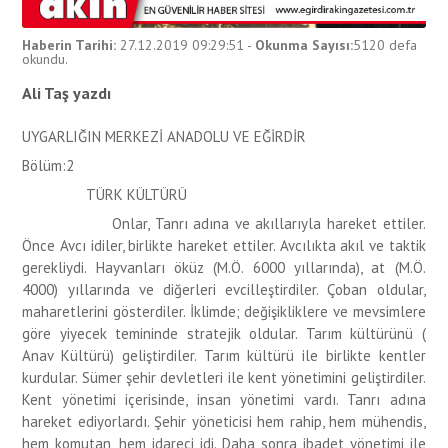
Haberin Tarihi:
27.12.2019 09:29:51
-
Okunma Sayısı:
5120
defa
okundu.
Ali Taş yazdı
UYGARLIĞIN MERKEZİ ANADOLU VE EĞİRDİR
Bölüm:2
TÜRK KÜLTÜRÜ
Onlar, Tanrı adına ve akıllarıyla hareket ettiler.
Önce Avcı idiler, birlikte hareket ettiler. Avcılıkta akıl ve taktik
gerekliydi. Hayvanları öküz (M.Ö. 6000 yıllarında), at (M.Ö.
4000) yıllarında ve diğerleri evcilleştirdiler. Çoban oldular,
maharetlerini gösterdiler. İklimde; değişikliklere ve mevsimlere
göre yiyecek temininde stratejik oldular. Tarım kültürünü (
Anav Kültürü) geliştirdiler. Tarım kültürü ile birlikte kentler
kurdular. Sümer şehir devletleri ile kent yönetimini geliştirdiler.
Kent yönetimi içerisinde, insan yönetimi vardı. Tanrı adına
hareket ediyorlardı. Şehir yöneticisi hem rahip, hem mühendis,
hem komutan, hem idareci idi. Daha sonra ibadet yönetimi ile