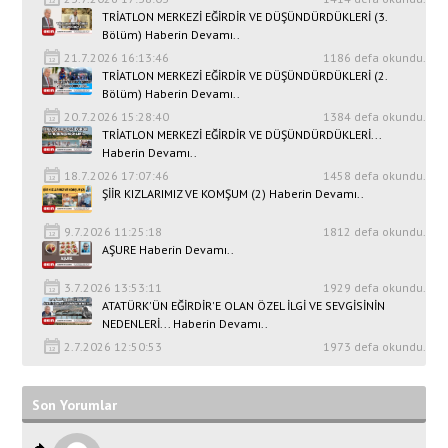
TRİATLON MERKEZİ EĞİRDİR VE DÜŞÜNDÜRDÜKLERİ (3.
Bölüm) Haberin Devamı..
21.7.2026 16:13:46
1186 defa okundu.
TRİATLON MERKEZİ EĞİRDİR VE DÜŞÜNDÜRDÜKLERİ (2.
Bölüm) Haberin Devamı..
20.7.2026 15:28:40
1384 defa okundu.
TRİATLON MERKEZİ EĞİRDİR VE DÜŞÜNDÜRDÜKLERİ...
Haberin Devamı..
18.7.2026 17:07:46
1458 defa okundu.
ŞİİR KIZLARIMIZ VE KOMŞUM (2) Haberin Devamı..
9.7.2026 11:25:18
1812 defa okundu.
AŞURE Haberin Devamı..
3.7.2026 13:53:11
1929 defa okundu.
ATATÜRK'ÜN EĞİRDİR'E OLAN ÖZEL İLGİ VE SEVGİSİNİN
NEDENLERİ... Haberin Devamı..
2.7.2026 12:50:53
1973 defa okundu.
Son Yorumlar