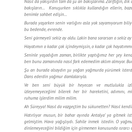
Nasıl da yakışırdın tam da şu an bakışlarıma. Zarifliğin, d
bakışların… Konuşurken sıklıkla kullandığın ellerin, baz
benimle sohbet edişin…
Burada yaşarken senin varlığını asla yok sayamıyorum bil
bu bedende, evrende.
Seni görmeyeli sekiz ay oldu. Lakin bana sorarsan o sekiz ay 
Hayatımın o kadar çok içindeymişsin, o kadar çok hayatımmış
Seninle yaşadığım zaman, birlikte yaptığımız her şey ken
ben bunu zamanında nasıl fark edemedim aklım almıyor. Bun
Şu an burada olsaydın şu yağan yağmurda yürümek isterdi
Dans ederdin yağmur damlalarıyla.
Ve ben seni büyük bir heyecan ve mutlulukla izle
izleyemeyeceğimi bilerek her bir hareketini, adımını, m
ruhuma işlerdim milim milim.
Ah Süreyya! Nasıl da vazgeçtim bu sükunetten? Nasıl ken
Hatırlıyor musun, bir bahar ayında Antalya’ ya gitmek iste
gelmiştim. Hava yağışlıydı. Sahile inmek istedin. O yağm
dinlemeyeceğini bildiğim için girmemen konusunda ısrarcı