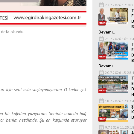
23.7.2026 17:38:
T
E
D
B
defa okundu.
Devamı..
21.7.2026 16:13:
T
E
D
B
Devamı..
20.7.2026 15:28:
T
E
D
n için seni asla suçlayamıyorum. O kadar çok
H
18.7.2026 17:07:
Ş
K
an bir kafeden yazıyorum. Seninle aramda bağ
D
iyor benim nezdimde. Şu an karşımda oturuyor
9.7.2026 11:25:1
A