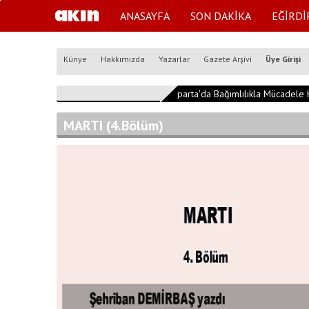
ANASAYFA
SON DAKİKA
EĞİRDİ
Künye
Hakkımızda
Yazarlar
Gazete Arşivi
Üye Girişi
15:39:42
Isparta'da Bağımlılıkla Mücadele K
MARTI (4.Bölüm)