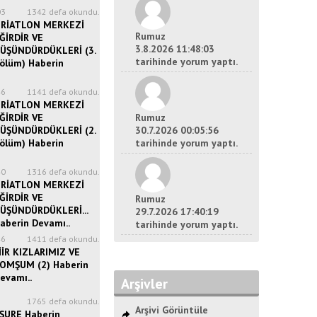
03
1342 defa okundu.
RİATLON MERKEZİ
Rumuz
ĞİRDİR VE
3.8.2026 11:48:03
ÜŞÜNDÜRDÜKLERİ (3.
tarihinde yorum yaptı.
ölüm) Haberin
46
1141 defa okundu.
RİATLON MERKEZİ
ĞİRDİR VE
Rumuz
ÜŞÜNDÜRDÜKLERİ (2.
30.7.2026 00:05:56
ölüm) Haberin
tarihinde yorum yaptı.
40
1316 defa okundu.
RİATLON MERKEZİ
ĞİRDİR VE
Rumuz
ÜŞÜNDÜRDÜKLERİ...
29.7.2026 17:40:19
aberin Devamı..
tarihinde yorum yaptı.
46
1411 defa okundu.
İİR KIZLARIMIZ VE
OMŞUM (2) Haberin
evamı..
Arşivler
8
1765 defa okundu.
Arşivi Görüntüle
ŞURE Haberin