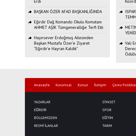
Erdi
Koord
BAŞKAN ÖZER AFAD BAŞKANLIĞINDA
ISPAR
TEMM
Eğirdir Dağ Komando Okulu Komutanı
AHMET AŞIK Tümgeneralliğe Terfi Etti
METİN
YENİ
Hayırsever Erdoğmuş Ailesinden
Başkan Mustafa Özer’e Ziyaret
Vali 
“Eğirdir’e Hayran Kaldık”
Derec
Ödüll
Anasayfa
Kurumsal
Künye
İletişim
Çerez Politika
YAZARLAR
SİYASET
EĞİRDİR
SPOR
BÖLGEMİZDEN
EĞİTİM
RESMİ İLANLAR
TARIM