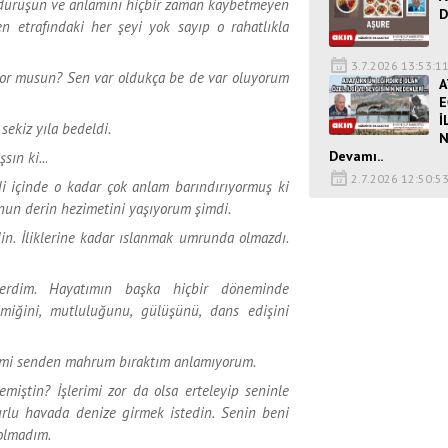
ik duruşun ve anlamını hiçbir zaman kaybetmeyen
D
en etrafındaki her şeyi yok sayıp o rahatlıkla
3.7.2026 13:53:1
iyor musun? Sen var oldukça be de var oluyorum
A
E
İ
sekiz yıla bedeldi.
N
Devamı..
sın ki..
.
2.7.2026 12:50:5
di içinde o kadar çok anlam barındırıyormuş ki
un derin hezimetini yaşıyorum şimdi.
n. İliklerine kadar ıslanmak umrunda olmazdı.
rdim. Hayatımın başka hiçbir döneminde
imiğini, mutluluğunu, gülüşünü, dans edişini
dimi senden mahrum bıraktım anlamıyorum.
miştin? İşlerimi zor da olsa erteleyip seninle
urlu havada denize girmek istedin. Senin beni
 olmadım.