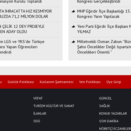
inasyon Kurulu Toplandı
Kongresi Gerçekleştirildi
TA İHRACATTA HIZ KESMİYOR
MHP Eğirdir İlçe Başkanlığı 15
UZDA 71,2 MİLYON DOLAR
Kongresi Yarın Yapılacak
 ÇELİK 12 DEV PROJEYLE
Yeni Parti Eğirdir İlçe Başkan
DEN ADAY OLDU
YILMAZ
Erin LGS ve YKS'de Türkiye
Milletvekili Osman Zabun: “Bizi
esi Yapan Öğrencileri
Şahsi Öncelikler Değil Isparta’n
endirdi
Öncelikleri Önemli ”
sı
Gizlilik Politikası
Kullanım Şartnamesi
Veri Politikası
Üye Girişi
VEFAT
GÜNCEL
TURİZM KÜLTÜR VE SANAT
SAĞLIK
İLANLAR
KONUK YAZARLAR
SDÜ
SON DAKİKA
NÖBETÇİ ECZANELER