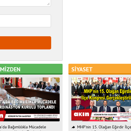
EMİZDEN
SİYASET
ta'da Bağımlılıkla Mücadele
MHP'nin 15. Olağan Eğirdir İlç