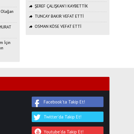
ŞEREF ÇALIŞKAN’I KAYBETTİK
. Olağan
TUNCAY BAKIR VEFAT ETTİ
OSMAN KÖSE VEFAT ETTİ
ı MURAT
m İçin
ın
Facebook'ta Takip Et!
Twitter'da Takip Et!
Youtube'da Takip Et!