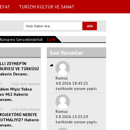
EFAT
TURİZM KÜLTÜR VE SANAT
ngresi Gerçekleştirildi
11:04:47
YEŞİLADA CAMİSİNİN TARİHİ
10:35:
Son Yorumlar
LLI ZEYNEP’İN
İKÂYESİ VE TÜRKÜSÜ
aberin Devamı..
Rumuz
4.8.2026 18:45:23
35
1032 defa okundu.
tarihinde yorum yaptı.
âkim Miyiz Yoksa
sir Mi2 Haberin
evamı..
39
2132 defa okundu.
Rumuz
ROJEKTÖRÜ NEREYE
3.8.2026 15:35:19
UTMALIYIZ? Haberin
tarihinde yorum yaptı.
evamı..