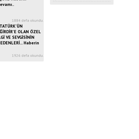
evamı..
1
1884 defa okundu.
TATÜRK'ÜN
ĞİRDİR'E OLAN ÖZEL
LGİ VE SEVGİSİNİN
EDENLERİ... Haberin
3
1926 defa okundu.