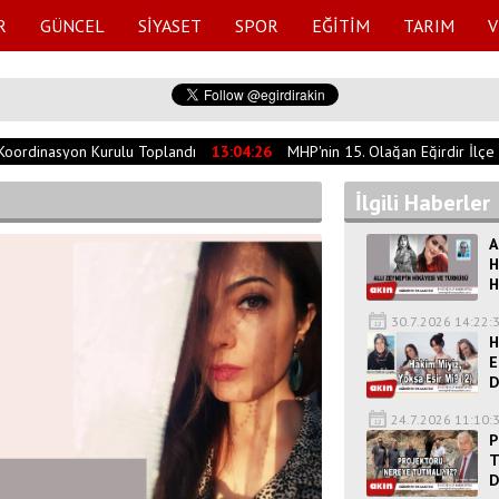
R
GÜNCEL
SİYASET
SPOR
EĞİTİM
TARIM
V
oordinasyon Kurulu Toplandı
13:04:26
MHP'nin 15. Olağan Eğirdir İlçe Ko
İlgili Haberler
A
H
H
30.7.2026 14:22:
H
E
D
24.7.2026 11:10:
P
T
D