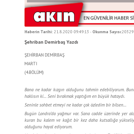
Haberin Tarihi:
21.8.2020 09:49:13
-
Okunma Sayısı:
20329
Şehriban Demirbaş Yazdı
ŞEHİRBAN DEMİRBAŞ
MARTI
(4.BÖLÜM)
Bana ne kadar kızgın olduğunu tahmin edebiliyorum. Bunu
haklısın ki… Seni bırakmak yaptığım en büyük hataydı.
Seninle sohbet etmeyi ne kadar çok özledim bir bilsen…
Bugün Londra’da yağmur var. Sana cadde üzerinde yer al
kuran bu kalem ve kağıt bir kez daha kutsallığa yüksel
olduğunu hayal ediyorum.