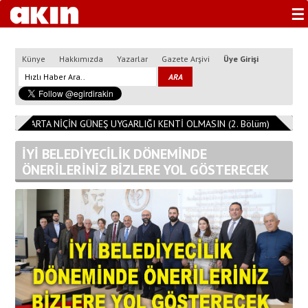
☰
Künye
Hakkımızda
Yazarlar
Gazete Arşivi
Üye Girişi
3
ISPARTA NİÇİN GÜNEŞ UYGARLIĞI KENTİ OLMASIN (2. Bölüm)
11:08:1
İYİ BELEDİYECİLİK DÖNEMİNDE
ÖNERİLERİNİZ BİZLERE YOL GÖSTERECEK