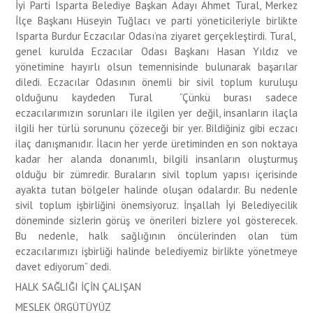
İyi Parti Isparta Belediye Başkan Adayı Ahmet Tural, Merkez
İlçe Başkanı Hüseyin Tuğlacı ve parti yöneticileriyle birlikte
Isparta Burdur Eczacılar Odası’na ziyaret gerçekleştirdi. Tural,
genel kurulda Eczacılar Odası Başkanı Hasan Yıldız ve
yönetimine hayırlı olsun temennisinde bulunarak başarılar
diledi. Eczacılar Odasının önemli bir sivil toplum kuruluşu
olduğunu kaydeden Tural “Çünkü burası sadece
eczacılarımızın sorunları ile ilgilen yer değil, insanların ilaçla
ilgili her türlü sorununu çözeceği bir yer. Bildiğiniz gibi eczacı
ilaç danışmanıdır. İlacın her yerde üretiminden en son noktaya
kadar her alanda donanımlı, bilgili insanların oluşturmuş
olduğu bir zümredir. Buraların sivil toplum yapısı içerisinde
ayakta tutan bölgeler halinde oluşan odalardır. Bu nedenle
sivil toplum işbirliğini önemsiyoruz. İnşallah İyi Belediyecilik
döneminde sizlerin görüş ve önerileri bizlere yol gösterecek.
Bu nedenle, halk sağlığının öncülerinden olan tüm
eczacılarımızı işbirliği halinde belediyemiz birlikte yönetmeye
davet ediyorum” dedi.
HALK SAĞLIĞI İÇİN ÇALIŞAN
MESLEK ÖRGÜTÜYÜZ