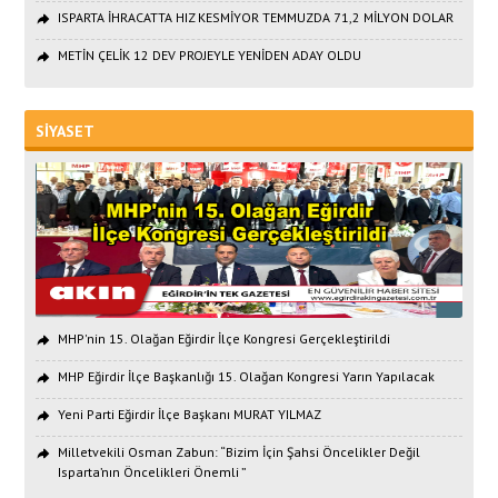
ISPARTA İHRACATTA HIZ KESMİYOR TEMMUZDA 71,2 MİLYON DOLAR
METİN ÇELİK 12 DEV PROJEYLE YENİDEN ADAY OLDU
SİYASET
MHP'nin 15. Olağan Eğirdir İlçe Kongresi Gerçekleştirildi
MHP Eğirdir İlçe Başkanlığı 15. Olağan Kongresi Yarın Yapılacak
Yeni Parti Eğirdir İlçe Başkanı MURAT YILMAZ
Milletvekili Osman Zabun: “Bizim İçin Şahsi Öncelikler Değil
Isparta’nın Öncelikleri Önemli ”