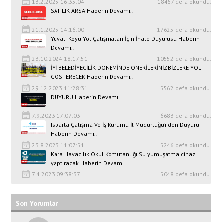
13.2.2025 16:35:04
18467 defa okundu.
SATILIK ARSA Haberin Devamı..
21.1.2025 14:16:00
17625 defa okundu.
Yuvalı Köyü Yol Çalışmaları İçin İhale Duyurusu Haberin
Devamı..
23.10.2024 18:17:51
10552 defa okundu.
İYİ BELEDİYECİLİK DÖNEMİNDE ÖNERİLERİNİZ BİZLERE YOL
GÖSTERECEK Haberin Devamı..
29.12.2023 11:28:31
5562 defa okundu.
DUYURU Haberin Devamı..
7.9.2023 17:07:03
6683 defa okundu.
Isparta Çalışma Ve İş Kurumu İl Müdürlüğü’nden Duyuru
Haberin Devamı..
23.8.2023 11:07:51
5246 defa okundu.
Kara Havacılık Okul Komutanlığı Su yumuşatma cihazı
yaptıracak Haberin Devamı..
7.4.2023 09:38:37
5048 defa okundu.
Son Yorumlar