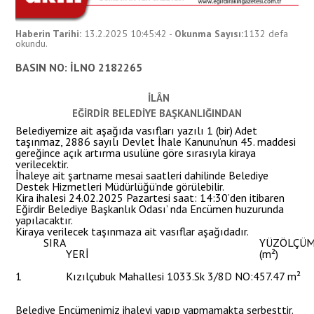
Haberin Tarihi:
13.2.2025 10:45:42
-
Okunma Sayısı:
1132
defa
okundu.
BASIN NO: İLNO 2182265
İLÂN
EĞİRDİR BELEDİYE BAŞKANLIĞINDAN
Belediyemize ait aşağıda vasıfları yazılı 1 (bir) Adet
taşınmaz, 2886 sayılı Devlet İhale Kanunu’nun 45. maddesi
gereğince açık artırma usulüne göre sırasıyla kiraya
verilecektir.
İhaleye ait şartname mesai saatleri dahilinde Belediye
Destek Hizmetleri Müdürlüğü’nde görülebilir.
Kira ihalesi 24.02.2025 Pazartesi saat: 14:30’den itibaren
Eğirdir Belediye Başkanlık Odası’ nda Encümen huzurunda
yapılacaktır.
Kiraya verilecek taşınmaza ait vasıflar aşağıdadır.
SIRA
YÜZÖLÇÜ
YERİ
(m²)
1
Kızılçubuk Mahallesi 1033.Sk 3/8D NO:4
57.47 m²
Belediye Encümenimiz ihaleyi yapıp yapmamakta serbesttir.