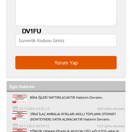
İlgili Haberler
BİNA İŞLERİ YAPTIRILACAKTIR Haberin Devamı..
30.7.2026 10:01:23
469 defa okundu.
ZİRAİ İLAÇ AMBALAJ ATIKLARI AKILLI TOPLAMA OTOMATI
(KONTEYNER) SATIN ALINACAKTIR Haberin Devamı..
30.7.2026 09:59:52
529 defa okundu.
EĞİRDİR ORMAN FİDANLIK MÜDÜRLÜĞÜ AĞUSTOS-ARALIK