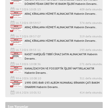
DÖNEMİ FİDAN ÜRETİM VE BAKIM İŞLERİ Haberin Devamı..
28.7.2026 10:05:13
409 defa okundu.
ARAÇ KİRALAMA HİZMETİ ALINACAKTIR Haberin Devamı..
16.7.2026 09:59:57
374 defa okundu.
ARAÇ KİRALAMA HİZMETİ ALINACAKTIR Haberin Devamı..
16.7.2026 09:57:07
319 defa okundu.
ARAÇ KİRALAMA HİZMETİ ALINACAKTIR Haberin Devamı..
16.7.2026 09:55:11
293 defa okundu.
KASET KARŞILIĞI TIBBİ CİHAZ SATIN ALINACAKTIR Haberin
Devamı..
14.7.2026 10:08:36
271 defa okundu.
KANALİZASYON VE FOSSEPTİK İŞLERİ YAPTIRILACAKTIR
Haberin Devamı..
30.6.2026 10:08:10
311 defa okundu.
1995-DRS-BAR-193 ALBÜM NUMARALI BİNANIN ÇATI BAKIM
ONARIMI Haberin Devamı..
18.6.2026 10:01:52
414 defa okundu.
Son Yorumlar