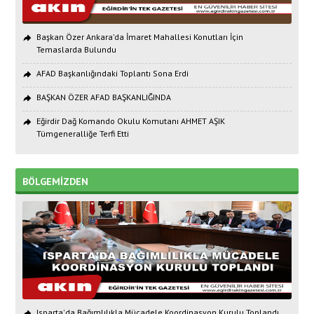
Başkan Özer Ankara’da İmaret Mahallesi Konutları İçin
Temaslarda Bulundu
AFAD Başkanlığındaki Toplantı Sona Erdi
BAŞKAN ÖZER AFAD BAŞKANLIĞINDA
Eğirdir Dağ Komando Okulu Komutanı AHMET AŞIK
Tümgeneralliğe Terfi Etti
BÖLGEMİZDEN
Isparta'da Bağımlılıkla Mücadele Koordinasyon Kurulu Toplandı