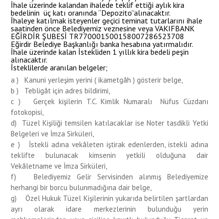
İhale üzerinde kalandan ihalede teklif ettiği aylık kira
bedelinin üç katı oranında “Depozito”alınacaktır.
İhaleye katılmak isteyenler geçici teminat tutarlarını ihale
saatinden önce Belediyemiz veznesine veya VAKIFBANK
EĞİRDİR ŞUBESİ TR770001500158007286523708
Eğirdir Belediye Başkanlığı banka hesabına yatırmalıdır.
İhale üzerinde kalan İstekliden 1 yıllık kira bedeli peşin
alınacaktır.
İsteklilerde aranılan belgeler;
a ) Kanuni yerleşim yerini ( ikametgâh ) gösterir belge,
b ) Tebligât için adres bildirimi,
c ) Gerçek kişilerin T.C. Kimlik Numaralı Nüfus Cüzdanı
fotokopisi,
d) Tüzel Kişiliği temsilen katılacaklar ise Noter tasdikli Yetki
Belgeleri ve İmza Sirküleri,
e ) İstekli adına vekâleten iştirak edenlerden, istekli adına
teklifte bulunacak kimsenin yetkili olduğuna dair
Vekâletname ve İmza Sirküleri,
f) Belediyemiz Gelir Servisinden alınmış Belediyemize
herhangi bir borcu bulunmadığına dair belge,
g) Özel Hukuk Tüzel Kişilerinin yukarıda belirtilen şartlardan
ayrı olarak idare merkezlerinin bulunduğu yerin