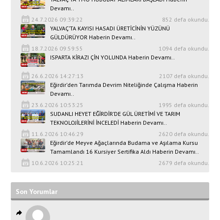
Devamı..
24.7.2026 09:39:22
852 defa okundu.
YALVAÇ’TA KAYISI HASADI ÜRETİCİNİN YÜZÜNÜ
GÜLDÜRÜYOR Haberin Devamı..
18.7.2026 09:59:55
1094 defa okundu.
ISPARTA KİRAZI ÇİN YOLUNDA Haberin Devamı..
26.6.2026 14:27:13
2107 defa okundu.
Eğirdir’den Tarımda Devrim Niteliğinde Çalışma Haberin
Devamı..
23.6.2026 10:53:25
1995 defa okundu.
SUDANLI HEYET EĞİRDİR’DE GÜL ÜRETİMİ VE TARIM
TEKNOLOJİLERİNİ İNCELEDİ Haberin Devamı..
11.6.2026 10:46:29
2620 defa okundu.
Eğirdir’de Meyve Ağaçlarında Budama ve Aşılama Kursu
Tamamlandı 16 Kursiyer Sertifika Aldı Haberin Devamı..
10.6.2026 10:25:21
2679 defa okundu.
Son Yorumlar