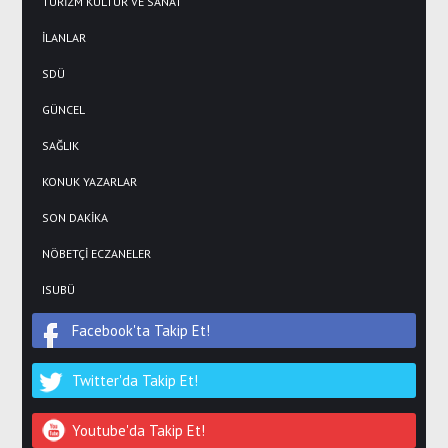
TURİZM KÜLTÜR VE SANAT
İLANLAR
SDÜ
GÜNCEL
SAĞLIK
KONUK YAZARLAR
SON DAKİKA
NÖBETÇİ ECZANELER
ISUBÜ
Facebook'ta Takip Et!
Twitter'da Takip Et!
Youtube'da Takip Et!