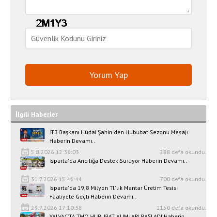
İlgili Haberler
ITB Başkanı Hüdai Şahin'den Hububat Sezonu Mesajı
Haberin Devamı..
5.8.2026 12:36:03
288 defa okundu.
Isparta'da Arıcılığa Destek Sürüyor Haberin Devamı..
31.7.2026 15:46:44
700 defa okundu.
Isparta'da 19,8 Milyon Tl'lik Mantar Üretim Tesisi
Faaliyete Geçti Haberin Devamı..
29.7.2026 17:10:38
1150 defa okundu.
YALVAÇ’TA TMO HUBUBAT ALIMLARI BAŞLADI Haberin