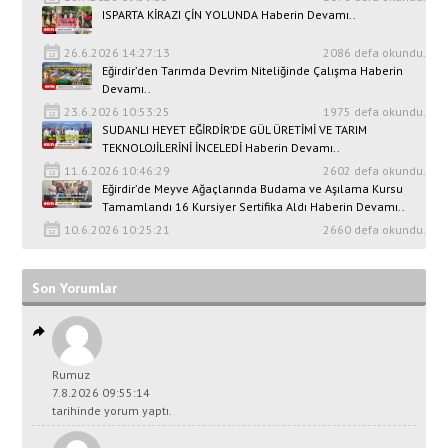
ISPARTA KİRAZI ÇİN YOLUNDA Haberin Devamı..
26.6.2026 14:27:13
2086 defa okundu.
Eğirdir’den Tarımda Devrim Niteliğinde Çalışma Haberin
Devamı..
23.6.2026 10:53:25
1975 defa okundu.
SUDANLI HEYET EĞİRDİR’DE GÜL ÜRETİMİ VE TARIM
TEKNOLOJİLERİNİ İNCELEDİ Haberin Devamı..
11.6.2026 10:46:29
2602 defa okundu.
Eğirdir’de Meyve Ağaçlarında Budama ve Aşılama Kursu
Tamamlandı 16 Kursiyer Sertifika Aldı Haberin Devamı..
10.6.2026 10:25:21
2660 defa okundu.
Son Yorumlar
Rumuz
7.8.2026 09:55:14
tarihinde yorum yaptı.