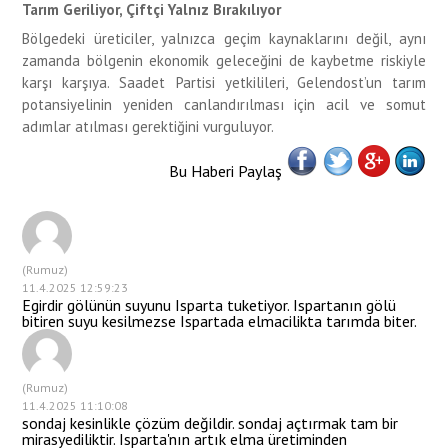
Tarım Geriliyor, Çiftçi Yalnız Bırakılıyor
Bölgedeki üreticiler, yalnızca geçim kaynaklarını değil, aynı
zamanda bölgenin ekonomik geleceğini de kaybetme riskiyle
karşı karşıya. Saadet Partisi yetkilileri, Gelendost’un tarım
potansiyelinin yeniden canlandırılması için acil ve somut
adımlar atılması gerektiğini vurguluyor.
Bu Haberi Paylaş
(Rumuz)
11.4.2025 12:59:23
Egirdir gölünün suyunu Isparta tuketiyor. Ispartanın gölü
bitiren suyu kesilmezse Ispartada elmacilikta tarımda biter.
(Rumuz)
11.4.2025 11:10:08
sondaj kesinlikle çözüm değildir. sondaj açtırmak tam bir
mirasyediliktir. Isparta'nın artık elma üretiminden