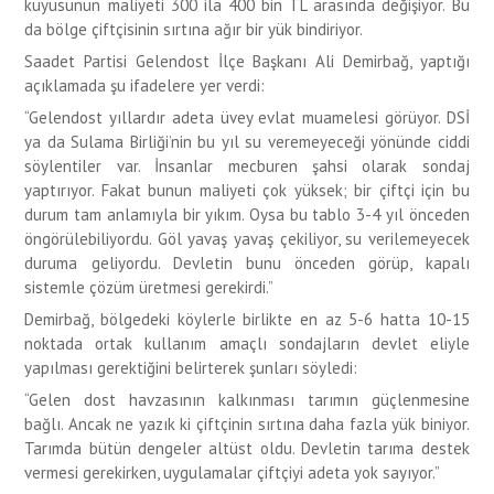
kuyusunun maliyeti 300 ila 400 bin TL arasında değişiyor. Bu
da bölge çiftçisinin sırtına ağır bir yük bindiriyor.
Saadet Partisi Gelendost İlçe Başkanı Ali Demirbağ, yaptığı
açıklamada şu ifadelere yer verdi:
“Gelendost yıllardır adeta üvey evlat muamelesi görüyor. DSİ
ya da Sulama Birliği’nin bu yıl su veremeyeceği yönünde ciddi
söylentiler var. İnsanlar mecburen şahsi olarak sondaj
yaptırıyor. Fakat bunun maliyeti çok yüksek; bir çiftçi için bu
durum tam anlamıyla bir yıkım. Oysa bu tablo 3-4 yıl önceden
öngörülebiliyordu. Göl yavaş yavaş çekiliyor, su verilemeyecek
duruma geliyordu. Devletin bunu önceden görüp, kapalı
sistemle çözüm üretmesi gerekirdi.”
Demirbağ, bölgedeki köylerle birlikte en az 5-6 hatta 10-15
noktada ortak kullanım amaçlı sondajların devlet eliyle
yapılması gerektiğini belirterek şunları söyledi:
“Gelen dost havzasının kalkınması tarımın güçlenmesine
bağlı. Ancak ne yazık ki çiftçinin sırtına daha fazla yük biniyor.
Tarımda bütün dengeler altüst oldu. Devletin tarıma destek
vermesi gerekirken, uygulamalar çiftçiyi adeta yok sayıyor.”