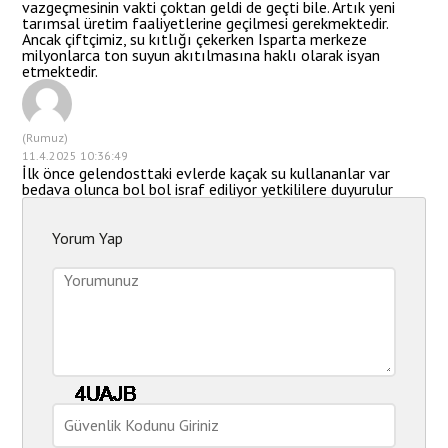
vazgeçmesinin vakti çoktan geldi de geçti bile. Artık yeni
tarımsal üretim faaliyetlerine geçilmesi gerekmektedir.
Ancak çiftçimiz, su kıtlığı çekerken Isparta merkeze
milyonlarca ton suyun akıtılmasına haklı olarak isyan
etmektedir.
(Rumuz)
11.4.2025 10:36:49
İlk önce gelendosttaki evlerde kaçak su kullananlar var
bedava olunca bol bol israf ediliyor yetkililere duyurulur
Yorum Yap