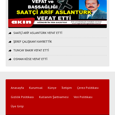
SAATÇİ ARİF ASLANTÜRK VEFAT ETTİ
ŞEREF ÇALIŞKAN’I KAYBETTİK
TUNCAY BAKIR VEFAT ETTİ
OSMAN KÖSE VEFAT ETTİ
Anasayfa
Kurumsal
Künye
İletişim
Çerez Politikası
Gizlilik Politikası
Kullanım Şartnamesi
Veri Politikası
Üye Girişi