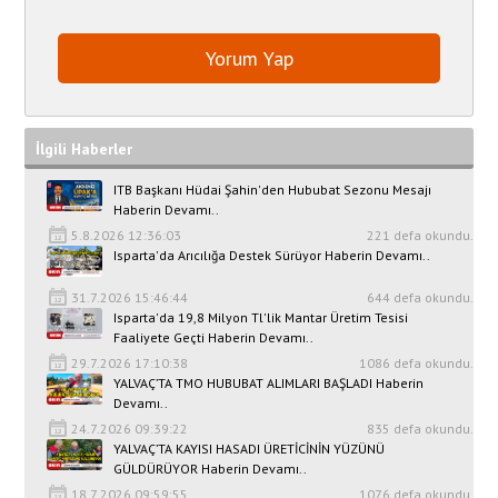
İlgili Haberler
ITB Başkanı Hüdai Şahin'den Hububat Sezonu Mesajı
Haberin Devamı..
5.8.2026 12:36:03
221 defa okundu.
Isparta'da Arıcılığa Destek Sürüyor Haberin Devamı..
31.7.2026 15:46:44
644 defa okundu.
Isparta'da 19,8 Milyon Tl'lik Mantar Üretim Tesisi
Faaliyete Geçti Haberin Devamı..
29.7.2026 17:10:38
1086 defa okundu.
YALVAÇ’TA TMO HUBUBAT ALIMLARI BAŞLADI Haberin
Devamı..
24.7.2026 09:39:22
835 defa okundu.
YALVAÇ’TA KAYISI HASADI ÜRETİCİNİN YÜZÜNÜ
GÜLDÜRÜYOR Haberin Devamı..
18.7.2026 09:59:55
1076 defa okundu.