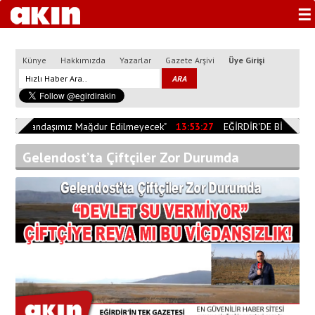
☰
Künye
Hakkımızda
Yazarlar
Gazete Arşivi
Üye Girişi
"Vatandaşımız Mağdur Edilmeyecek"
13:53:27
EĞİRDİR'DE BİÇERDÖVE
Gelendost’ta Çiftçiler Zor Durumda