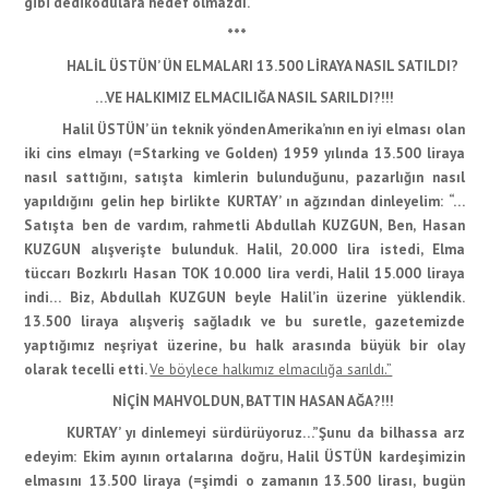
gibi dedikodulara hedef olmazdı.”
***
HALİL ÜSTÜN’ ÜN ELMALARI 13.500 LİRAYA NASIL SATILDI?
…VE HALKIMIZ ELMACILIĞA NASIL SARILDI?!!!
Halil ÜSTÜN’ ün teknik yönden Amerika’nın en iyi elması olan
iki cins elmayı (=Starking ve Golden) 1959 yılında 13.500 liraya
nasıl sattığını, satışta kimlerin bulunduğunu, pazarlığın nasıl
yapıldığını gelin hep birlikte KURTAY’ ın ağzından dinleyelim: “…
Satışta ben de vardım, rahmetli Abdullah KUZGUN, Ben, Hasan
KUZGUN alışverişte bulunduk. Halil, 20.000 lira istedi, Elma
tüccarı Bozkırlı Hasan TOK 10.000 lira verdi, Halil 15.000 liraya
indi… Biz, Abdullah KUZGUN beyle Halil’in üzerine yüklendik.
13.500 liraya alışveriş sağladık ve bu suretle, gazetemizde
yaptığımız neşriyat üzerine, bu halk arasında büyük bir olay
olarak tecelli etti.
Ve böylece halkımız elmacılığa sarıldı.”
NİÇİN MAHVOLDUN, BATTIN HASAN AĞA?!!!
KURTAY’ yı dinlemeyi sürdürüyoruz…”Şunu da bilhassa arz
edeyim: Ekim ayının ortalarına doğru, Halil ÜSTÜN kardeşimizin
elmasını 13.500 liraya (=şimdi o zamanın 13.500 lirası, bugün