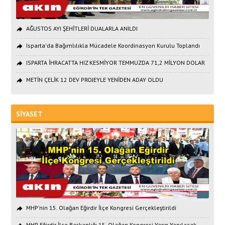
AĞUSTOS AYI ŞEHİTLERİ DUALARLA ANILDI
Isparta'da Bağımlılıkla Mücadele Koordinasyon Kurulu Toplandı
ISPARTA İHRACATTA HIZ KESMİYOR TEMMUZDA 71,2 MİLYON DOLAR
METİN ÇELİK 12 DEV PROJEYLE YENİDEN ADAY OLDU
SİYASET
MHP'nin 15. Olağan Eğirdir İlçe Kongresi Gerçekleştirildi
MHP Eğirdir İlçe Başkanlığı 15. Olağan Kongresi Yarın Yapılacak