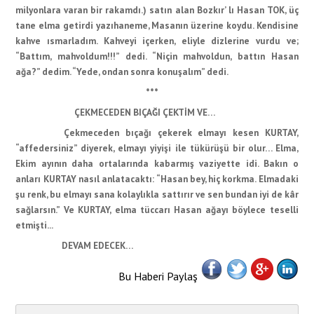
milyonlara varan bir rakamdı.) satın alan Bozkır’ lı Hasan TOK, üç
tane elma getirdi yazıhaneme, Masanın üzerine koydu. Kendisine
kahve ısmarladım. Kahveyi içerken, eliyle dizlerine vurdu ve;
“Battım, mahvoldum!!!” dedi. “Niçin mahvoldun, battın Hasan
ağa?” dedim. “Yede, ondan sonra konuşalım” dedi.
***
ÇEKMECEDEN BIÇAĞI ÇEKTİM VE…
Çekmeceden bıçağı çekerek elmayı kesen KURTAY,
“affedersiniz” diyerek, elmayı yiyişi ile tükürüşü bir olur… Elma,
Ekim ayının daha ortalarında kabarmış vaziyette idi. Bakın o
anları KURTAY nasıl anlatacaktı: “Hasan bey, hiç korkma. Elmadaki
şu renk, bu elmayı sana kolaylıkla sattırır ve sen bundan iyi de kâr
sağlarsın.” Ve KURTAY, elma tüccarı Hasan ağayı böylece teselli
etmişti...
DEVAM EDECEK…
Bu Haberi Paylaş