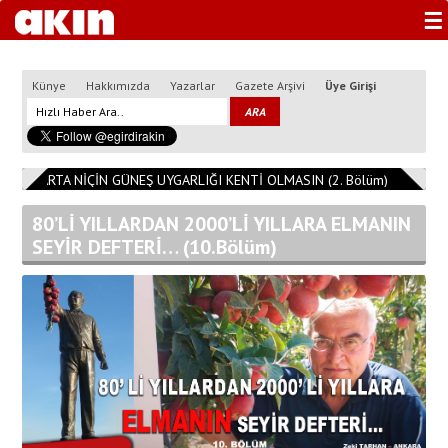
☰
Künye
Hakkımızda
Yazarlar
Gazete Arşivi
Üye Girişi
ISPARTA NİÇİN GÜNEŞ UYGARLIĞI KENTİ OLMASIN (2. Bölüm)
11:08:14
80’Lİ YILLARDAN 2000’Lİ YILLARA ELMANIN
SEYİR DEFTERİ… (10.Bölüm)