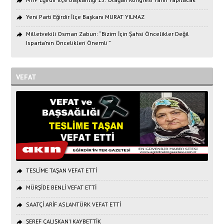
Yeni Parti Eğirdir İlçe Başkanı MURAT YILMAZ
Milletvekili Osman Zabun: “Bizim İçin Şahsi Öncelikler Değil
Isparta’nın Öncelikleri Önemli ”
VEFAT
TESLİME TAŞAN VEFAT ETTİ
MÜRŞİDE BENLİ VEFAT ETTİ
SAATÇİ ARİF ASLANTÜRK VEFAT ETTİ
ŞEREF ÇALIŞKAN’I KAYBETTİK