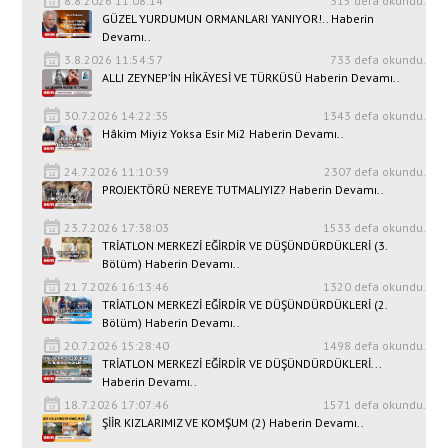
8.8.2026 11:08:14
315 defa okundu.
GÜZEL YURDUMUN ORMANLARI YANIYOR!.. Haberin
Devamı..
3.8.2026 11:54:57
733 defa okundu.
ALLI ZEYNEP’İN HİKÂYESİ VE TÜRKÜSÜ Haberin Devamı..
30.7.2026 14:22:35
1343 defa okundu.
Hâkim Miyiz Yoksa Esir Mi2 Haberin Devamı..
24.7.2026 11:10:39
2307 defa okundu.
PROJEKTÖRÜ NEREYE TUTMALIYIZ? Haberin Devamı..
23.7.2026 17:38:03
1533 defa okundu.
TRİATLON MERKEZİ EĞİRDİR VE DÜŞÜNDÜRDÜKLERİ (3.
Bölüm) Haberin Devamı..
21.7.2026 16:13:46
1320 defa okundu.
TRİATLON MERKEZİ EĞİRDİR VE DÜŞÜNDÜRDÜKLERİ (2.
Bölüm) Haberin Devamı..
20.7.2026 15:28:40
1498 defa okundu.
TRİATLON MERKEZİ EĞİRDİR VE DÜŞÜNDÜRDÜKLERİ...
Haberin Devamı..
18.7.2026 17:07:46
1571 defa okundu.
ŞİİR KIZLARIMIZ VE KOMŞUM (2) Haberin Devamı..