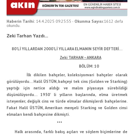
Haberin Tarihi:
14.4.2025 09:25:55
-
Okunma Sayısı:
1612
defa
okundu.
Zeki Tarhan Yazdı...
80’Lİ YILLARDAN 2000’Lİ YILLARA ELMANIN SEYİR DEFTERİ…
Zeki TARHAN – ANKARA
BÖLÜM: 10
İlk dikilen bahçeler, koleksiyonvari bahçeler olarak
görülüyordu… Halil ÜSTÜN, bahçeyi tek cins (Golden ve Starking)
yaptığı için netice aldığı ve malını piyasaya sürebildiği
düşünülüyordu… 1950’ li yılların başlarında, elma üretmek
isteyenler, değişik cins ve türde elmalar dikmişlerdi bahçelerine.
Fakat Halil ÜSTÜN, Amerikan menşeli Starking ve Golden cinsi
elmaları kendi bahçesine dikmişti.
***
Halk arasında, farklı bakış açıları ve söylem biçimlerine de