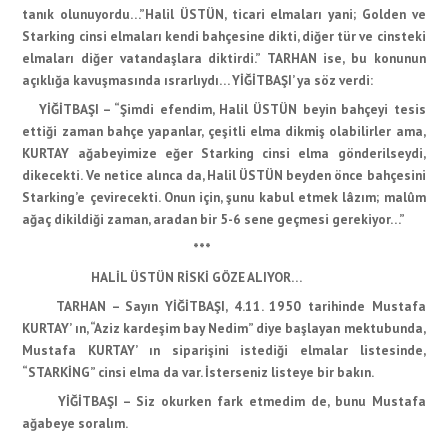
tanık olunuyordu…”Halil ÜSTÜN, ticari elmaları yani; Golden ve
Starking cinsi elmaları kendi bahçesine dikti, diğer tür ve cinsteki
elmaları diğer vatandaşlara diktirdi.” TARHAN ise, bu konunun
açıklığa kavuşmasında ısrarlıydı… YİĞİTBAŞI’ ya söz verdi:
YİĞİTBAŞI – “Şimdi efendim, Halil ÜSTÜN beyin bahçeyi tesis
ettiği zaman bahçe yapanlar, çeşitli elma dikmiş olabilirler ama,
KURTAY ağabeyimize eğer Starking cinsi elma gönderilseydi,
dikecekti. Ve netice alınca da, Halil ÜSTÜN beyden önce bahçesini
Starking’e çevirecekti. Onun için, şunu kabul etmek lâzım; malûm
ağaç dikildiği zaman, aradan bir 5-6 sene geçmesi gerekiyor…”
***
HALİL ÜSTÜN RİSKİ GÖZE ALIYOR…
TARHAN – Sayın YİĞİTBAŞI, 4.11. 1950 tarihinde Mustafa
KURTAY’ ın, “Aziz kardeşim bay Nedim” diye başlayan mektubunda,
Mustafa KURTAY’ ın siparişini istediği elmalar listesinde,
“STARKİNG” cinsi elma da var. İsterseniz listeye bir bakın.
YİĞİTBAŞI – Siz okurken fark etmedim de, bunu Mustafa
ağabeye soralım.