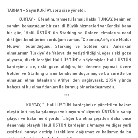
TARHAN – Sayın KURTAY, soru size yöneldi.
KURTAY - Efendim, rahmetli İsmail Hakkı TUNCAY, benim en
samimi konuştuğum bir zat idi. Büyük hizmetleri var.Kendisi bana
bir gün, “Halil ÜSTÜN’ ün Starking ve Golden elmalarını nasıl
diktiğini, kendilerine sorduğum zaman; “O zaman, Arifiye’ de Müdür
Muavini bulunduğunu, Starking ve Golden cinsi Amerikan
elmalarının Türkiye’ de Yalova’ da yetiştirildiğini, eğer riski göze
alıyorsa, dikebileceğini Halil ÜSTÜN’ e söylemişler. Halil ÜSTÜN
kardeşimiz de, riski göze aldığını, bir deneme yapmak üzere
Golden ve Starking cinsini kendisine duyurmuş ve bu suretle bu
elmalar, elma fidanlarını Arifiye’ den sağlayarak, 1954 yılında
bahçesini bu elma fidanları ile kurmuş bir arkadaşımızdır.
***
KURTAY, “…Halil ÜSTÜN kardeşimize yöneltilen haksız
eleştirileri hoş karşılamıyor ve kınıyorum” diyerek, ÜSTÜN’ e sahip
çıkıyor ve bakın ne diyordu: “…Eğer bu elma çeşitleri daha önce
denenmiş olsaydı, Halil ÜSTÜN kardeşimiz Amasya ve diğer yerli
çeşitleri buraya getirip isteklilere dağıtmaz ve halkımız da bu