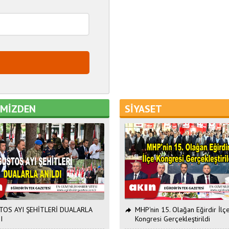
EMİZDEN
SİYASET
OS AYI ŞEHİTLERİ DUALARLA
MHP'nin 15. Olağan Eğirdir İlç
I
Kongresi Gerçekleştirildi