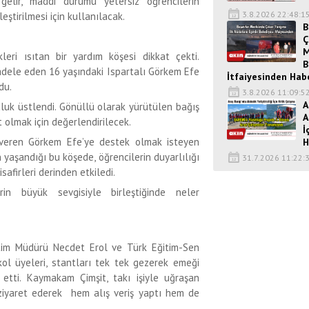
gelir, maddi durumu yetersiz öğrencilerin
3.8.2026 22:48:1
leştirilmesi için kullanılacak.
B
Ç
M
leri ısıtan bir yardım köşesi dikkat çekti.
B
dele eden 16 yaşındaki Ispartalı Görkem Efe
İtfaiyesinden Hab
du.
3.8.2026 11:09:5
A
uluk üstlendi. Gönüllü olarak yürütülen bağış
A
olmak için değerlendirilecek.
İ
 veren Görkem Efe’ye destek olmak isteyen
H
 yaşandığı bu köşede, öğrencilerin duyarlılığı
31.7.2026 11:22:
afirleri derinden etkiledi.
in büyük sevgisiyle birleştiğinde neler
itim Müdürü Necdet Erol ve Türk Eğitim-Sen
kol üyeleri, stantları tek tek gezerek emeği
etti. Kaymakam Çimşit, takı işiyle uğraşan
ziyaret ederek hem alış veriş yaptı hem de