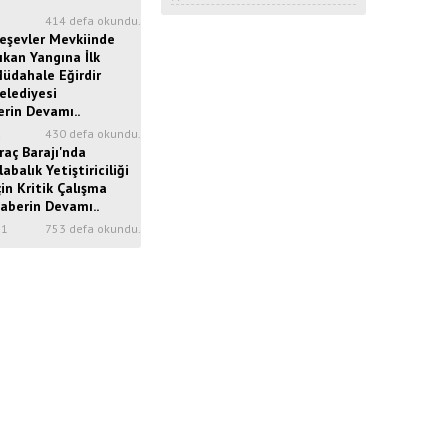
5
414 defa okundu.
eşevler Mevkiinde
ıkan Yangına İlk
üdahale Eğirdir
elediyesi
erin Devamı..
2
430 defa okundu.
raç Barajı'nda
labalık Yetiştiriciliği
çin Kritik Çalışma
aberin Devamı..
31
753 defa okundu.