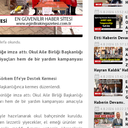
H
5.8.2026 13:52:4
E
O
A
T
Etti Haberin Devam
efa okundu.
4.8.2026 15:37:1
H
ğe imza attı. Okul Aile Birliği Başkanlığı
A
iyaçları hem de bir yardım kampanyası
M
Z
Hayran Kaldık” Ha
4.8.2026 13:42:2
örkem Efe’ye Destek Kermesi
E
i Başkanlığınca kermes düzenlendi.
A
T
inliğe imza attı. Okul Aile Birliği Başkanlığı
G
arı hem de bir yardım kampanyası amacıyla
Haberin Devamı..
4.8.2026 10:22:2
İ
ğiyle hazırlanarak okul bahçesinde kuruldu.
R
nden lezzetli yiyecekler, el emeği ürünler ve
H