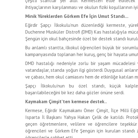
çeşitli stantlar yer aldı. Kermesten elde edilecek 
ihtiyaçlarının karşılanması ve okulun fiziki koşullarının iyi
Minik Yüreklerden Görkem Efe İçin Umut Standı…
Eğirdir Şapçı İlkokulu’nun düzenlediği kermeste, yürek
Duchenne Musküler Distrofi (DMD) Kas hastalığıyla müca
Şengün için okul bahçesinde özel bir destek standı kurul
Bu anlamlı stantta, ilkokul öğrencileri büyük bir soruml
kampanyasında toplanan her kuruş, genç bir hayata umut 
DMD hastalığı nedeniyle zorlu bir yaşam mücadelesi
vatandaşlar, standa yoğun ilgi gösterdi. Duygusal anların
ve çabası, hem okul camiasını hem de etkinliğe katılan mis
Şapçı İlkokulu’nun bu özel standı, küçük kalpler
başarılabileceğini bir kez daha gözler önüne serdi.
Kaymakam Çimşit’ten kermese destek..
Kermese, Eğirdir Kaymakamı Ömer Çimşit, İlçe Milli Eğ
Isparta İl Başkanı Yahya Hakan Çelik de katıldı. Proto
geçen öğretmenlere, velilere ve öğrencilere teşekkür 
öğrencileri ve Görkem Efe Şengün için kurulan standı 
öğrencilerle sohbet etti.