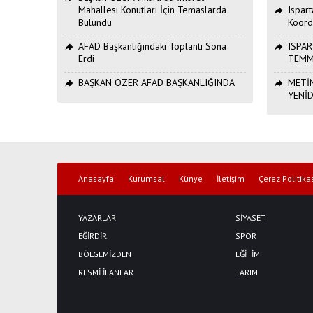
Mahallesi Konutları İçin Temaslarda
Ispar
Bulundu
Koord
AFAD Başkanlığındaki Toplantı Sona
ISPAR
Erdi
TEMM
BAŞKAN ÖZER AFAD BAŞKANLIĞINDA
METİN
YENİ
Anasayfa
Kurumsal
Künye
İletişim
Çerez Politika
YAZARLAR
SİYASET
EĞİRDİR
SPOR
BÖLGEMİZDEN
EĞİTİM
RESMİ İLANLAR
TARIM