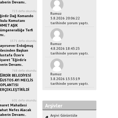
aberin Devamı..
2
723 defa okundu.
Rumuz
ğirdir Dağ Komando
5.8.2026 20:06:22
kulu Komutanı
tarihinde yorum yaptı.
HMET AŞIK
ümgeneralliğe Terfi
ı..
7
1571 defa okundu.
Rumuz
ayırsever Erdoğmuş
4.8.2026 18:45:23
ilesinden Başkan
tarihinde yorum yaptı.
ustafa Özer’e
iyaret “Eğirdir’e
berin Devamı..
6
768 defa okundu.
Rumuz
ĞİRDİR BELEDİYESİ
3.8.2026 15:35:19
ĞUSTOS AYI MECLİS
tarihinde yorum yaptı.
OPLANTISI
ERÇEKLEŞTİRİLDİ
3
601 defa okundu.
Arşivler
maret Mahallesi
ahat Nefes Alacak
aberin Devamı..
Arşivi Görüntüle