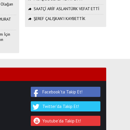
. Olağan
SAATÇİ ARİF ASLANTÜRK VEFAT ETTİ
ŞEREF ÇALIŞKAN’I KAYBETTİK
ı MURAT
m İçin
ın
Facebook'ta Takip Et!
Twitter'da Takip Et!
Youtube'da Takip Et!