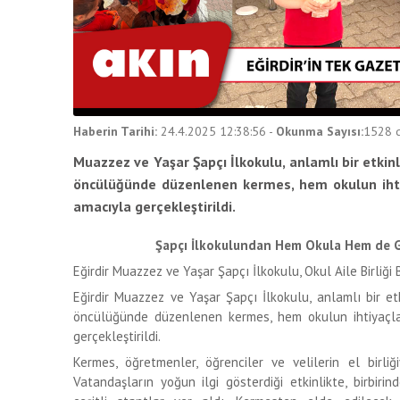
Haberin Tarihi:
24.4.2025 12:38:56
-
Okunma Sayısı:
1528
d
Muazzez ve Yaşar Şapçı İlkokulu, anlamlı bir etkinli
öncülüğünde düzenlenen kermes, hem okulun iht
amacıyla gerçekleştirildi.
Şapçı İlkokulundan Hem Okula Hem de G
Eğirdir Muazzez ve Yaşar Şapçı İlkokulu, Okul Aile Birliğ
Eğirdir Muazzez ve Yaşar Şapçı İlkokulu, anlamlı bir etk
öncülüğünde düzenlenen kermes, hem okulun ihtiyaçl
gerçekleştirildi.
Kermes, öğretmenler, öğrenciler ve velilerin el birli
Vatandaşların yoğun ilgi gösterdiği etkinlikte, birbiri