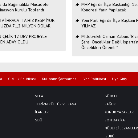
ta'da Bağımlılıkla Mücadele
MHP Eğirdir İlçe Başkanlığı 15
inasyon Kurulu Toplandı
Kongresi Yarın Yapılacak
TA İHRACATTA HIZ KESMİYOR
Yeni Parti Eğirdir İlçe Başkan
UZDA 71,2 MİLYON DOLAR
YILMAZ
 ÇELİK 12 DEV PROJEYLE
Milletvekili Osman Zabun: “Bizi
DEN ADAY OLDU
Şahsi Öncelikler Değil Isparta’n
Öncelikleri Önemli ”
sı
Gizlilik Politikası
Kullanım Şartnamesi
Veri Politikası
Üye Girişi
VEFAT
GÜNCEL
TURİZM KÜLTÜR VE SANAT
SAĞLIK
İLANLAR
KONUK YAZARLAR
SDÜ
SON DAKİKA
NÖBETÇİ ECZANELER
ISUBÜ