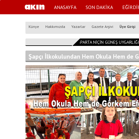
ANASAYFA
SON DAKİKA
EĞİRDİ
Künye
Hakkımızda
Yazarlar
Gazete Arşivi
Üye Girişi
11:08:14
ISPARTA NİÇİN GÜNEŞ UYGARLIĞI
Şapçı İlkokulundan Hem Okula Hem de G