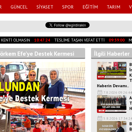
R
GÜNCEL
SİYASET
SPOR
EĞİTİM
TARIM
V
 KENTİ OLMASIN
10:47:24
TESLİME TAŞAN VEFAT ETTİ
09:59:00
MÜR
örkem Efe’ye Destek Kermesi
İlgili Haberler
B
İ
K
T
Haberin Devamı..
7.8.2026 09:26:4
A
T
H
5.8.2026 17:34:2
B
B