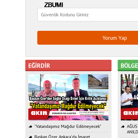
EĞİRDİR
BÖLG
"Vatandaşımız Mağdur Edilmeyecek"
AĞUST
ANILD
Başkan Özer Ankara’da İmaret