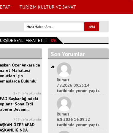
EFAT
TURİZM KÜLTÜR VE SANAT
ŞİDE BENLİ VEFAT ETTİ
09:53:42
AĞUSTOS AYI ŞEHİTLERİ DUALARLA 
Son Yorumlar
aşkan Özer Ankara’da
maret Mahallesi
onutları İçin
Rumuz
emaslarda Bulundu
7.8.2026 09:55:14
tarihinde yorum yaptı.
4
178 defa okundu.
FAD Başkanlığındaki
oplantı Sona Erdi
aberin Devamı..
Rumuz
6.8.2026 16:09:52
4
769 defa okundu.
AŞKAN ÖZER AFAD
tarihinde yorum yaptı.
AŞKANLIĞINDA