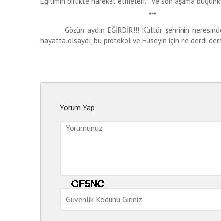
Eğitimin birlikte hareket etmeleri… Ve son aşama bugünkü
***
Gözün aydın EĞİRDİR!!! Kültür şehrinin neresindesin ş
hayatta olsaydı, bu protokol ve Hüseyin için ne derdi ders
Yorum Yap