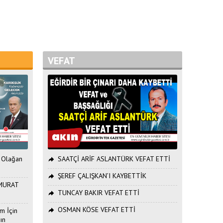
VEFAT
. Olağan
SAATÇİ ARİF ASLANTÜRK VEFAT ETTİ
ŞEREF ÇALIŞKAN’I KAYBETTİK
ı MURAT
TUNCAY BAKIR VEFAT ETTİ
OSMAN KÖSE VEFAT ETTİ
m İçin
ın