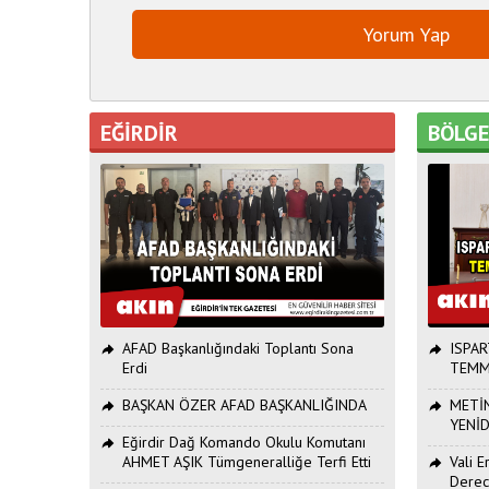
EĞİRDİR
BÖLG
AFAD Başkanlığındaki Toplantı Sona
ISPAR
Erdi
TEMM
BAŞKAN ÖZER AFAD BAŞKANLIĞINDA
METİN
YENİ
Eğirdir Dağ Komando Okulu Komutanı
AHMET AŞIK Tümgeneralliğe Terfi Etti
Vali 
Derec