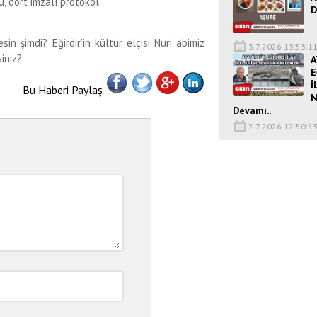
, dört imzalı protokol.
D
imdi? Eğirdir’in kültür elçisi Nuri abimiz
3.7.2026 13:53:1
iniz?
A
E
İ
Bu Haberi Paylaş
N
Devamı..
2.7.2026 12:50:5