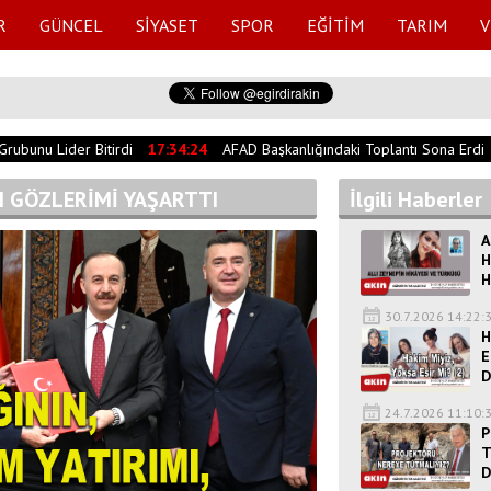
R
GÜNCEL
SİYASET
SPOR
EĞİTİM
TARIM
V
bunu Lider Bitirdi
17:34:24
AFAD Başkanlığındaki Toplantı Sona Erdi
MI GÖZLERİMİ YAŞARTTI
İlgili Haberler
A
H
H
30.7.2026 14:22:
H
E
D
24.7.2026 11:10:
P
T
D