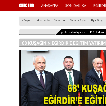
ANASAYFA
SON DAKİKA
EĞİRDİ
Künye
Hakkımızda
Yazarlar
Gazete Arşivi
Üye Girişi
10:25:36
Eğirdir Belediyespor U11 Takımı Gru
68 KUŞAĞININ EĞİRDİR’E EĞİTİM YATIRI