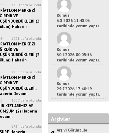
03
1260 defa okundu.
RİATLON MERKEZİ
Rumuz
ĞİRDİR VE
3.8.2026 11:48:03
ÜŞÜNDÜRDÜKLERİ (3.
tarihinde yorum yaptı.
ölüm) Haberin
46
1091 defa okundu.
RİATLON MERKEZİ
ĞİRDİR VE
Rumuz
ÜŞÜNDÜRDÜKLERİ (2.
30.7.2026 00:05:56
ölüm) Haberin
tarihinde yorum yaptı.
40
1266 defa okundu.
RİATLON MERKEZİ
ĞİRDİR VE
Rumuz
ÜŞÜNDÜRDÜKLERİ...
29.7.2026 17:40:19
aberin Devamı..
tarihinde yorum yaptı.
46
1357 defa okundu.
İİR KIZLARIMIZ VE
OMŞUM (2) Haberin
evamı..
Arşivler
8
1724 defa okundu.
Arşivi Görüntüle
ŞURE Haberin