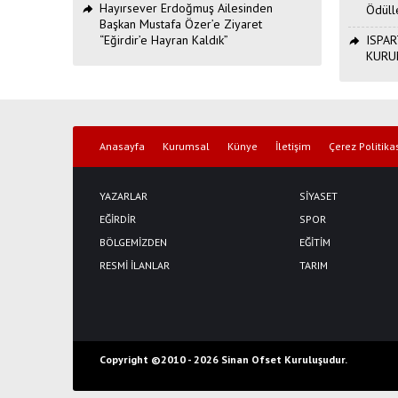
Hayırsever Erdoğmuş Ailesinden
Ödüll
Başkan Mustafa Özer’e Ziyaret
“Eğirdir’e Hayran Kaldık”
ISPAR
KURU
Anasayfa
Kurumsal
Künye
İletişim
Çerez Politika
YAZARLAR
SİYASET
EĞİRDİR
SPOR
BÖLGEMİZDEN
EĞİTİM
RESMİ İLANLAR
TARIM
Copyright ©2010 -
2026 Sinan Ofset Kuruluşudur.