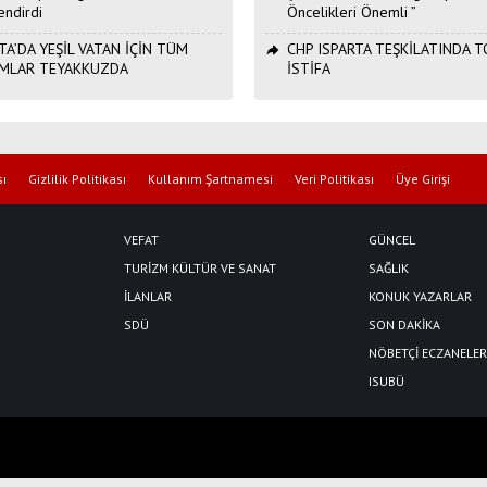
endirdi
Öncelikleri Önemli ”
TA’DA YEŞİL VATAN İÇİN TÜM
CHP ISPARTA TEŞKİLATINDA 
MLAR TEYAKKUZDA
İSTİFA
sı
Gizlilik Politikası
Kullanım Şartnamesi
Veri Politikası
Üye Girişi
VEFAT
GÜNCEL
TURİZM KÜLTÜR VE SANAT
SAĞLIK
İLANLAR
KONUK YAZARLAR
SDÜ
SON DAKİKA
NÖBETÇİ ECZANELER
ISUBÜ