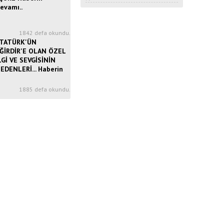
evamı..
1
1842 defa okundu.
TATÜRK'ÜN
ĞİRDİR'E OLAN ÖZEL
LGİ VE SEVGİSİNİN
EDENLERİ... Haberin
3
1885 defa okundu.