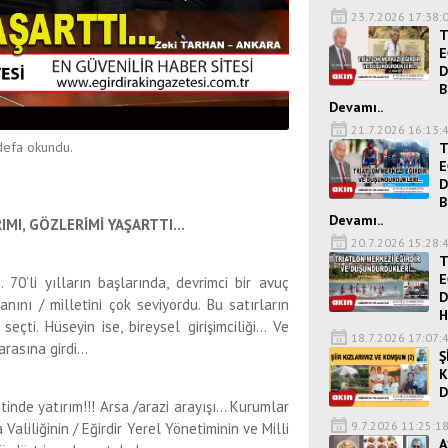
23.7.2026 17:38:
T
E
D
B
Devamı..
21.7.2026 16:13:
efa okundu.
T
E
D
B
Devamı..
RIMI, GÖZLERİMİ YAŞARTTI…
20.7.2026 15:28:
T
E
. 70’li yılların başlarında, devrimci bir avuç
D
anını / milletini çok seviyordu. Bu satırların
H
seçti. Hüseyin ise, bireysel girişimciliği… Ve
18.7.2026 17:07:
arasına girdi…
Ş
K
D
de yatırım!!! Arsa /arazi arayışı… Kurumlar
9.7.2026 11:25:1
aliliğinin / Eğirdir Yerel Yönetiminin ve Milli
A