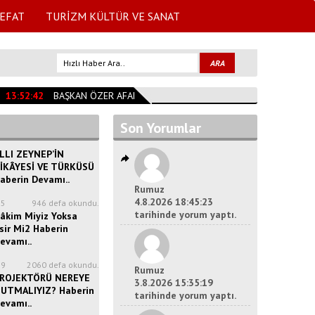
EFAT
TURİZM KÜLTÜR VE SANAT
13:52:42
BAŞKAN ÖZER AFAD BAŞKANLIĞINDA
12:36:03
ITB Başkanı 
Son Yorumlar
LLI ZEYNEP’İN
İKÂYESİ VE TÜRKÜSÜ
aberin Devamı..
Rumuz
4.8.2026 18:45:23
35
946 defa okundu.
tarihinde yorum yaptı.
âkim Miyiz Yoksa
sir Mi2 Haberin
evamı..
39
2060 defa okundu.
Rumuz
ROJEKTÖRÜ NEREYE
3.8.2026 15:35:19
UTMALIYIZ? Haberin
tarihinde yorum yaptı.
evamı..