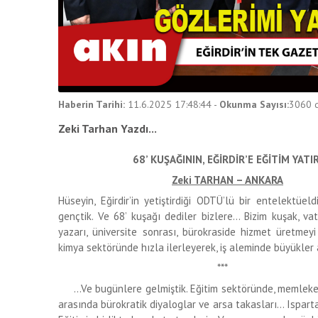
Haberin Tarihi:
11.6.2025 17:48:44
-
Okunma Sayısı:
3060
d
Zeki Tarhan Yazdı...
68’ KUŞAĞININ, EĞİRDİR’E EĞİTİM
YATI
Zeki TARHAN – ANKARA
Hüseyin, Eğirdir’in yetiştirdiği ODTÜ’lü bir entelektüeldi
gençtik. Ve 68’ kuşağı dediler bizlere… Bizim kuşak, vat
yazarı, üniversite sonrası, bürokraside hizmet üretmeyi 
kimya sektöründe hızla ilerleyerek, iş aleminde büyükler 
***
…Ve bugünlere gelmiştik. Eğitim sektöründe, memleketin
arasında bürokratik diyaloglar ve arsa takasları… Isparta V