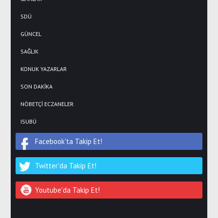
SDÜ
GÜNCEL
SAĞLIK
KONUK YAZARLAR
SON DAKİKA
NÖBETÇİ ECZANELER
ISUBÜ
Facebook'ta Takip Et!
Twitter'da Takip Et!
Youtube'da Takip Et!