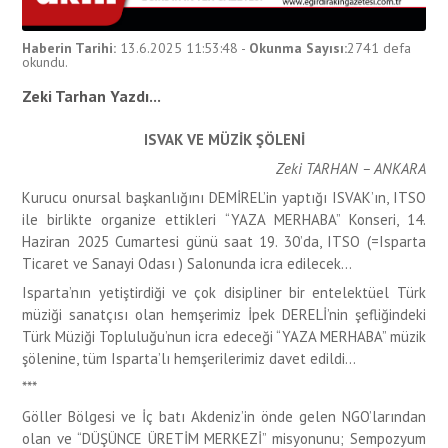
Haberin Tarihi:
13.6.2025 11:53:48
-
Okunma Sayısı:
2741
defa
okundu.
Zeki Tarhan Yazdı...
ISVAK VE MÜZİK ŞÖLENİ
Zeki TARHAN – ANKARA
Kurucu onursal başkanlığını DEMİREL’in yaptığı ISVAK’ın, ITSO
ile birlikte organize ettikleri “YAZA MERHABA” Konseri, 14.
Haziran 2025 Cumartesi günü saat 19. 30’da, ITSO (=Isparta
Ticaret ve Sanayi Odası ) Salonunda icra edilecek…
Isparta’nın yetiştirdiği ve çok disipliner bir entelektüel Türk
müziği sanatçısı olan hemşerimiz İpek DERELİ’nin şefliğindeki
Türk Müziği Topluluğu’nun icra edeceği “YAZA MERHABA” müzik
şölenine, tüm Isparta’lı hemşerilerimiz davet edildi…
***
Göller Bölgesi ve İç batı Akdeniz’in önde gelen NGO’larından
olan ve “DÜŞÜNCE ÜRETİM MERKEZİ” misyonunu; Sempozyum