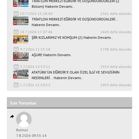
TRİATLON MERKEZİ EĞİRDİR VE DÜŞÜNDÜRDÜKLERİ (2.
Bölüm) Haberin Devamı..
20.7.2026 15:28:40
1361 defa okundu.
TRİATLON MERKEZİ EĞİRDİR VE DÜŞÜNDÜRDÜKLERİ...
Haberin Devamı..
18.7.2026 17:07:46
1443 defa okundu.
ŞİİR KIZLARIMIZ VE KOMŞUM (2) Haberin Devamı..
9.7.2026 11:25:18
1798 defa okundu.
AŞURE Haberin Devamı..
3.7.2026 13:53:11
1914 defa okundu.
ATATÜRK'ÜN EĞİRDİR'E OLAN ÖZEL İLGİ VE SEVGİSİNİN
NEDENLERİ... Haberin Devamı..
2.7.2026 12:50:53
1959 defa okundu.
Son Yorumlar
Rumuz
7.8.2026 09:55:14