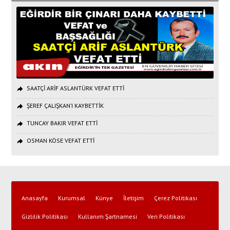
SAATÇİ ARİF ASLANTÜRK VEFAT ETTİ
ŞEREF ÇALIŞKAN’I KAYBETTİK
TUNCAY BAKIR VEFAT ETTİ
OSMAN KÖSE VEFAT ETTİ
Anasayfa
Kurumsal
Künye
İletişim
Çerez Politikası
Gizlilik Politikası
Kullanım Şartnamesi
Veri Politikası