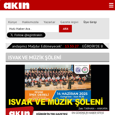
☰
Künye
Hakkımızda
Yazarlar
Gazete Arşivi
Üye Girişi
0
"Vatandaşımız Mağdur Edilmeyecek"
13:53:27
EĞİRDİR'DE BİÇERDÖV
ISVAK VE MÜZİK ŞÖLENİ