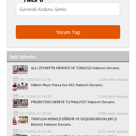
İlgili Haberler
ALLI ZEYNEP’İN HİKÂYESİ VE TÜRKÜSÜ Haberin Devamı..
30.7.2026 14:22:35
1100 defa okundu.
Hâkim Miyiz Yoksa Esir Mi2 Haberin Devamı..
24.7.2026 11:10:39
2168 defa okundu.
PROJEKTÖRÜ NEREYE TUTMALIYIZ? Haberin Devamı..
23.7.2026 17:38:03
1398 defa okundu.
TRİATLON MERKEZİ EĞİRDİR VE DÜŞÜNDÜRDÜKLERİ (3.
Bölüm) Haberin Devamı..
21.7.2026 16:13:46
1172 defa okundu.