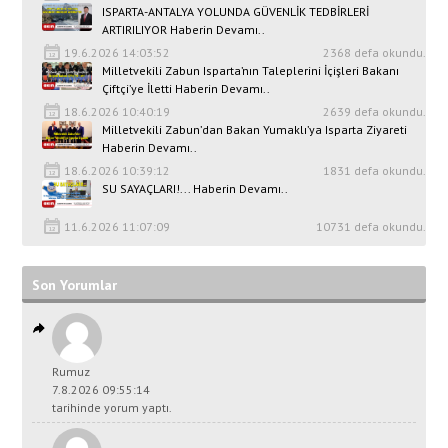
ISPARTA-ANTALYA YOLUNDA GÜVENLİK TEDBİRLERİ
ARTIRILIYOR Haberin Devamı..
19.6.2026 14:03:52
2368 defa okundu.
Milletvekili Zabun Isparta’nın Taleplerini İçişleri Bakanı
Çiftçi’ye İletti Haberin Devamı..
18.6.2026 10:40:19
2639 defa okundu.
Milletvekili Zabun’dan Bakan Yumaklı’ya Isparta Ziyareti
Haberin Devamı..
18.6.2026 10:39:12
1831 defa okundu.
SU SAYAÇLARI!... Haberin Devamı..
11.6.2026 11:07:09
10731 defa okundu.
Son Yorumlar
Rumuz
7.8.2026 09:55:14
tarihinde yorum yaptı.