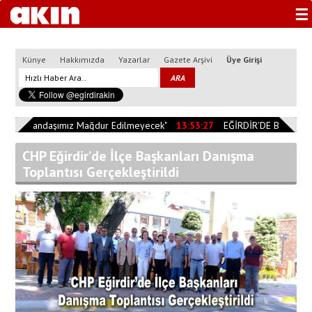
☰
Künye
Hakkımızda
Yazarlar
Gazete Arşivi
Üye Girişi
0
"Vatandaşımız Mağdur Edilmeyecek"
13:53:27
EĞİRDİR'DE BİÇERDÖV
CHP Eğirdir’de İlçe Başkanları Danışma
Toplantısı Gerçekleştirildi