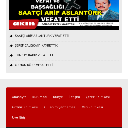
SAATÇİ ARİF ASLANTÜRK VEFAT ETTİ
ŞEREF ÇALIŞKAN’I KAYBETTİK
TUNCAY BAKIR VEFAT ETTİ
OSMAN KÖSE VEFAT ETTİ
Anasayfa
Kurumsal
Künye
İletişim
Çerez Politikası
Gizlilik Politikası
Kullanım Şartnamesi
Veri Politikası
Üye Girişi