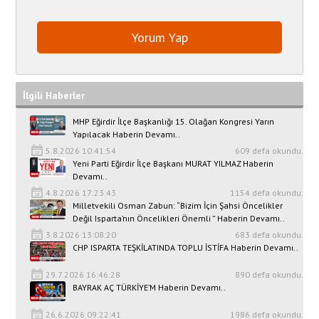
İlgili Haberler
MHP Eğirdir İlçe Başkanlığı 15. Olağan Kongresi Yarın
Yapılacak Haberin Devamı..
5.8.2026 10:41:54
609 defa okundu.
Yeni Parti Eğirdir İlçe Başkanı MURAT YILMAZ Haberin
Devamı..
4.8.2026 17:23:43
1154 defa okundu.
Milletvekili Osman Zabun: “Bizim İçin Şahsi Öncelikler
Değil Isparta’nın Öncelikleri Önemli ” Haberin Devamı..
3.8.2026 13:08:20
683 defa okundu.
CHP ISPARTA TEŞKİLATINDA TOPLU İSTİFA Haberin Devamı..
29.7.2026 16:46:28
890 defa okundu.
BAYRAK AÇ TÜRKİYE’M Haberin Devamı..
26.6.2026 09:22:41
1986 defa okundu.