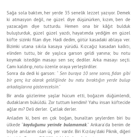
Sağa sola baktım, her yerde 35 senelik lezzet yazıyor. Demek
ki atmasyon değil, ne güzel diye düşünürken, kızım, ben de
yazacağım diye tutturdu. Hemen ona bir kâğıt bulduk
buluşturduk, güzel güzel yazdı, hayatımda yediğim en güzel
köfte sizinki filan diye. Hadi dedim, götür kasadaki ablaya ver.
Bizimki utana sıkıla kasaya yürüdü. Kızcağız kasadan kalktı,
elinden tuttu, bir de yaşlıca garson geldi yanına; bu notu
koymak istediğin masayı sen seç dediler. Arka masayı seçti.
Camı kaldırıp, notu özenle oraya yerleştirdiler.
Sonra da dedi ki garson: “
Sen buraya 10 sene sonra, fidan gibi
bir genç kız olarak geldiğinde bu notu bıraktığın yerde bulup
arkadaşlarına göstereceksin
.”
Bir anda gözlerime yaşlar hücum etti, boğazım düğümlendi,
dudaklarım büküldü. Zor tuttum kendimi! Yahu insan köftecide
ağlar mı? Deli derler. Çatlak derler.
Anladım ki, beni en çok boğan, bunaltan şeylerden biri bu
ülkede “
koyduğumu yerinde bulamamak
.
” Ankara’da benim de
böyle anılarım olan üç yer vardır. Biri Kızılay’daki Piknik, diğeri