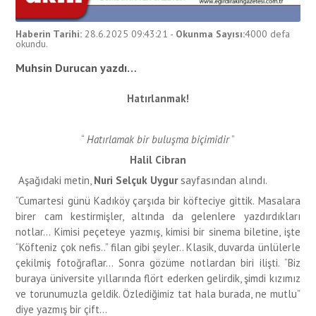
Haberin Tarihi:
28.6.2025 09:43:21
-
Okunma Sayısı:
4000
defa
okundu.
Muhsin Durucan yazdı…
Hatırlanmak!
“
Hatırlamak bir buluşma biçimidir
”
Halil Cibran
Aşağıdaki metin,
Nuri Selçuk Uygur
sayfasından alındı.
“Cumartesi günü Kadıköy çarşıda bir köfteciye gittik. Masalara
birer cam kestirmişler, altında da gelenlere yazdırdıkları
notlar... Kimisi peçeteye yazmış, kimisi bir sinema biletine, işte
“Köfteniz çok nefis..” filan gibi şeyler.. Klasik, duvarda ünlülerle
çekilmiş fotoğraflar… Sonra gözüme notlardan biri ilişti. “Biz
buraya üniversite yıllarında flört ederken gelirdik, şimdi kızımız
ve torunumuzla geldik. Özlediğimiz tat hala burada, ne mutlu”
diye yazmış bir çift…