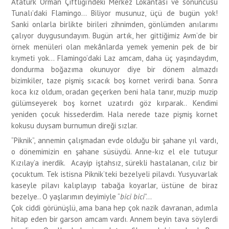
Atatürk Orman Çiftliği’ndeki Merkez Lokantası ve sonuncusu
Tunalı’daki Flamingo… Biliyor musunuz, üçü de bugün yok!
Sanki onlarla birlikte birileri zihnimden, gönlümden anılarımı
çalıyor duygusundayım. Bugün artık, her gittiğimiz Avm’de bir
örnek menüleri olan mekânlarda yemek yemenin pek de bir
kıymeti yok… Flamingo’daki Laz amcam, daha üç yaşındaydım,
dondurma boğazıma okunuyor diye bir dönem almazdı
bizimkiler, taze pişmiş sıcacık boş kornet verirdi bana. Sonra
koca kız oldum, oradan geçerken beni hala tanır, muzip muzip
gülümseyerek boş kornet uzatırdı göz kırparak.. Kendimi
yeniden çocuk hissederdim. Hala nerede taze pişmiş kornet
kokusu duysam burnumun direği sızlar.
“Piknik”, annemin çalışmadan evde olduğu bir şahane yıl vardı,
o dönemimizin en şahane süsüydü. Anne-kız el ele tutuşur
Kızılay’a inerdik. Acayip iştahsız, sürekli hastalanan, cılız bir
çocuktum. Tek istisna Piknik’teki bezelyeli pilavdı. Yusyuvarlak
kaseyle pilavı kalıplayıp tabağa koyarlar, üstüne de biraz
bezelye.. O yaşlarımın deyimiyle “
bici bici
”…
Çok ciddi görünüşlü, ama bana hep çok nazik davranan, adımla
hitap eden bir garson amcam vardı. Annem beyin tava söylerdi