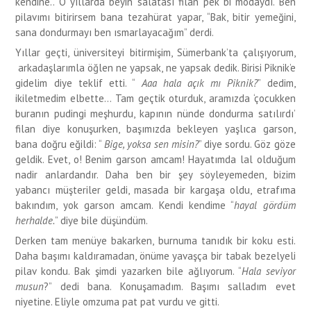
kendine.. O yıllarda beyin salatası filan pek bi modaydı. Ben
pilavımı bitirirsem bana tezahürat yapar, “Bak, bitir yemeğini,
sana dondurmayı ben ısmarlayacağım” derdi.
Yıllar geçti, üniversiteyi bitirmişim, Sümerbank’ta çalışıyorum,
arkadaşlarımla öğlen ne yapsak, ne yapsak dedik. Birisi Piknik’e
gidelim diye teklif etti. “
Aaa hala açık mı Piknik?
” dedim,
ikiletmedim elbette... Tam geçtik oturduk, aramızda ‘çocukken
buranın pudingi meşhurdu, kapının nünde dondurma satılırdı’
filan diye konuşurken, başımızda bekleyen yaşlıca garson,
bana doğru eğildi: “
Bige, yoksa sen misin?
” diye sordu. Göz göze
geldik. Evet, o! Benim garson amcam! Hayatımda lal olduğum
nadir anlardandır. Daha ben bir şey söyleyemeden, bizim
yabancı müşteriler geldi, masada bir kargaşa oldu, etrafıma
bakındım, yok garson amcam. Kendi kendime “
hayal gördüm
herhalde.
” diye bile düşündüm.
Derken tam menüye bakarken, burnuma tanıdık bir koku esti.
Daha başımı kaldıramadan, önüme yavaşça bir tabak bezelyeli
pilav kondu. Bak şimdi yazarken bile ağlıyorum. “
Hala seviyor
musun
?” dedi bana. Konuşamadım. Başımı salladım evet
niyetine. Eliyle omzuma pat pat vurdu ve gitti.