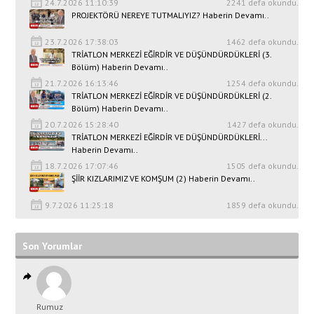
24.7.2026 11:10:39
2241 defa okundu.
PROJEKTÖRÜ NEREYE TUTMALIYIZ? Haberin Devamı..
23.7.2026 17:38:03
1462 defa okundu.
TRİATLON MERKEZİ EĞİRDİR VE DÜŞÜNDÜRDÜKLERİ (3.
Bölüm) Haberin Devamı..
21.7.2026 16:13:46
1254 defa okundu.
TRİATLON MERKEZİ EĞİRDİR VE DÜŞÜNDÜRDÜKLERİ (2.
Bölüm) Haberin Devamı..
20.7.2026 15:28:40
1427 defa okundu.
TRİATLON MERKEZİ EĞİRDİR VE DÜŞÜNDÜRDÜKLERİ...
Haberin Devamı..
18.7.2026 17:07:46
1505 defa okundu.
ŞİİR KIZLARIMIZ VE KOMŞUM (2) Haberin Devamı..
9.7.2026 11:25:18
1859 defa okundu.
Son Yorumlar
Rumuz