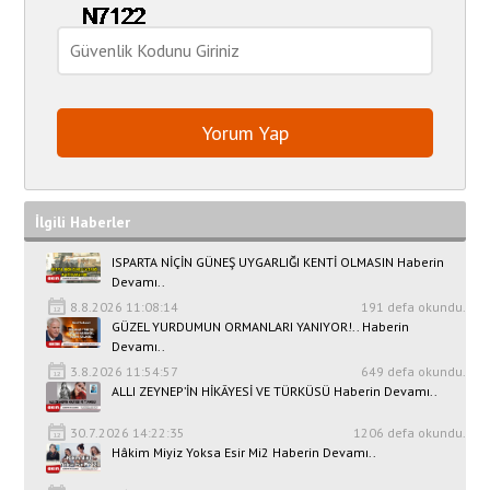
İlgili Haberler
ISPARTA NİÇİN GÜNEŞ UYGARLIĞI KENTİ OLMASIN Haberin
Devamı..
8.8.2026 11:08:14
191 defa okundu.
GÜZEL YURDUMUN ORMANLARI YANIYOR!.. Haberin
Devamı..
3.8.2026 11:54:57
649 defa okundu.
ALLI ZEYNEP’İN HİKÂYESİ VE TÜRKÜSÜ Haberin Devamı..
30.7.2026 14:22:35
1206 defa okundu.
Hâkim Miyiz Yoksa Esir Mi2 Haberin Devamı..