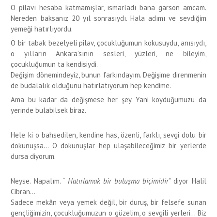
O pilavı hesaba katmamışlar, ısmarladı bana garson amcam.
Nereden baksanız 20 yıl sonrasıydı. Hala adımı ve sevdiğim
yemeği hatırlıyordu.
O bir tabak bezelyeli pilav, çocukluğumun kokusuydu, anısıydı,
o yılların Ankara’sının sesleri, yüzleri, ne bileyim,
çocukluğumun ta kendisiydi.
Değişim dönemindeyiz, bunun farkındayım. Değişime direnmenin
de budalalık olduğunu hatırlatıyorum hep kendime.
Ama bu kadar da değişmese her şey. Yani koyduğumuzu da
yerinde bulabilsek biraz.
Hele ki o bahsedilen, kendine has, özenli, farklı, sevgi dolu bir
dokunuşsa… O dokunuşlar hep ulaşabileceğimiz bir yerlerde
dursa diyorum.
Neyse. Napalım. “
Hatırlamak bir buluşma biçimidir
” diyor Halil
Cibran…
Sadece mekân veya yemek değil, bir duruş, bir felsefe sunan
gençliğimizin, çocukluğumuzun o güzelim, o sevgili yerleri… Biz