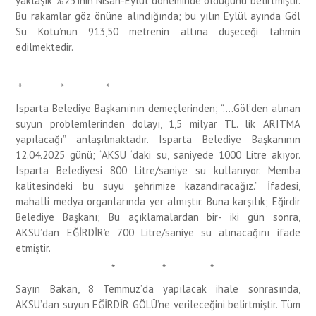
yaklaşık %25’inin Nisan-Eylül döneminde olduğunu belirtmiştir.
Bu rakamlar göz önüne alındığında; bu yılın Eylül ayında Göl
Su Kotu’nun 913,50 metrenin altına düşeceği tahmin
edilmektedir.
* * *
Isparta Belediye Başkanı’nın demeçlerinden; “….Göl’den alınan
suyun problemlerinden dolayı, 1,5 milyar TL. lik ARITMA
yapılacağı” anlaşılmaktadır. Isparta Belediye Başkanının
12.04.2025 günü; “AKSU ‘daki su, saniyede 1000 Litre akıyor.
Isparta Belediyesi 800 Litre/saniye su kullanıyor. Memba
kalitesindeki bu suyu şehrimize kazandıracağız.” İfadesi,
mahalli medya organlarında yer almıştır. Buna karşılık; Eğirdir
Belediye Başkanı; Bu açıklamalardan bir- iki gün sonra,
AKSU’dan EĞİRDİR’e 700 Litre/saniye su alınacağını ifade
etmiştir.
* * *
Sayın Bakan, 8 Temmuz’da yapılacak ihale sonrasında,
AKSU’dan suyun EĞİRDİR GÖLÜ’ne verileceğini belirtmiştir. Tüm