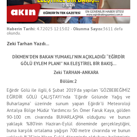
Haberin Tarihi:
4.7.2025 12:15:02
-
Okunma Sayısı:
3611
defa
okundu.
Zeki Tarhan Yazdı...
DİKMEN’DEN BAKAN YUMAKLI’NIN AÇIKLADIĞI “EĞİRDİR
GÖLÜ EYLEM PLANI” NA ELEŞTİREL BİR BAKIŞ…
Zeki TARHAN-ANKARA
Bölüm:2
Eğirdir Gölü ile ilgili, 6 Şubat 2019’da yapılan “GÖZBEBEĞİMİZ
EĞİRDİR GÖLÜ ÇALIŞTAYI”nda “Eğirdir Gölünde Yağış ve
Buharlaşma” üzerinde sunum yapan Eğirdir’li Meteoroloji
Antalya Bölge Müdür Yardımcısı Sn. Ömer Faruk Kaya, gölden
90-100 cm. civarında BUHARLAŞMA olduğunu ve bunun
yaklaşık %80’inin Haziran-Eylül döneminde gerçekleştiğini,
buna karşılık ortalama yağışın 700 metre civarında ve bunun