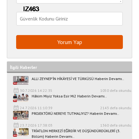
İlgili Haberler
ALLI ZEYNEP’İN HİKÂYESİ VE TÜRKÜSÜ Haberin Devamı..
30.7.2026 14:22:35
1050 defa okundu.
Hâkim Miyiz Yoksa Esir Mi2 Haberin Devamı..
24.7.2026 11:10:39
2143 defa okundu.
PROJEKTÖRÜ NEREYE TUTMALIYIZ? Haberin Devamı..
23.7.2026 17:38:03
1360 defa okundu.
TRİATLON MERKEZİ EĞİRDİR VE DÜŞÜNDÜRDÜKLERİ (3.
Bölüm) Haberin Devamı..