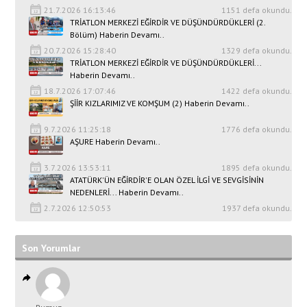
21.7.2026 16:13:46
1151 defa okundu.
TRİATLON MERKEZİ EĞİRDİR VE DÜŞÜNDÜRDÜKLERİ (2.
Bölüm) Haberin Devamı..
20.7.2026 15:28:40
1329 defa okundu.
TRİATLON MERKEZİ EĞİRDİR VE DÜŞÜNDÜRDÜKLERİ...
Haberin Devamı..
18.7.2026 17:07:46
1422 defa okundu.
ŞİİR KIZLARIMIZ VE KOMŞUM (2) Haberin Devamı..
9.7.2026 11:25:18
1776 defa okundu.
AŞURE Haberin Devamı..
3.7.2026 13:53:11
1895 defa okundu.
ATATÜRK'ÜN EĞİRDİR'E OLAN ÖZEL İLGİ VE SEVGİSİNİN
NEDENLERİ... Haberin Devamı..
2.7.2026 12:50:53
1937 defa okundu.
Son Yorumlar