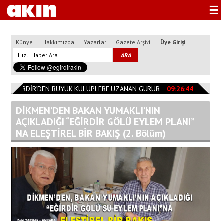
☰
Künye
Hakkımızda
Yazarlar
Gazete Arşivi
Üye Girişi
EĞİRDİR’DEN BÜYÜK KULÜPLERE UZANAN GURUR
09:26:44
Başkan Ö
DİKMEN’DEN BAKAN YUMAKLI’NIN
AÇIKLADIĞI “EĞİRDİR GÖLÜ EYLEM PLANI”
NA ELEŞTİREL BİR BAKIŞ (2. Bölüm)