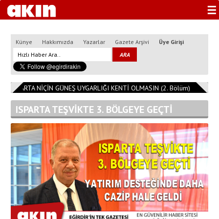
☰
Künye
Hakkımızda
Yazarlar
Gazete Arşivi
Üye Girişi
ISPARTA NİÇİN GÜNEŞ UYGARLIĞI KENTİ OLMASIN (2. Bölüm)
11:08:14
ISPARTA TEŞVİKTE 3. BÖLGEYE GEÇTİ