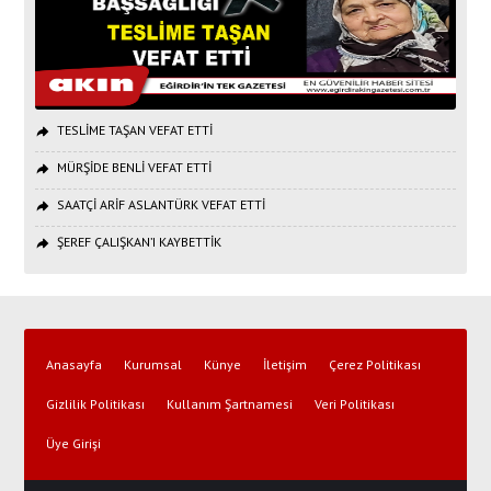
TESLİME TAŞAN VEFAT ETTİ
MÜRŞİDE BENLİ VEFAT ETTİ
SAATÇİ ARİF ASLANTÜRK VEFAT ETTİ
ŞEREF ÇALIŞKAN’I KAYBETTİK
Anasayfa
Kurumsal
Künye
İletişim
Çerez Politikası
Gizlilik Politikası
Kullanım Şartnamesi
Veri Politikası
Üye Girişi