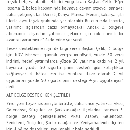
teşvik belgesi alabileceklerini vurgulayan Başkan Çelik, “Eğer
Isparta 2. bölge kapsamında kalmaya devam etseydi, sanayisi
daha gelişmiş olan Denizli, Konya, Manisa, Mersin, Sakarya gibi
illerle aynı teşvik grubunda yer alacaktı. Bu durumda Isparta,
yatırımcı açısından cazip olmayacaktı. Ancak 3. bölgeye
alınmamız, dışardan yatırımcı çekmek için çok önemli bir
avantaj yaratmıştır.” ifadelerine yer verdi.
Teşvik desteklerine ilişin de bilgi veren Başkan Çelik, “3. bölge
için KDV istisnası, gümrük vergisi muafiyeti, yüzde 60 vergi
indirimi, hedef yatırımlarda yüzde 20 yatırıma katkı ve 2 yıl
boyunca yüzde 50 sigorta primi desteği gibi kolaylıklar
sağlanıyor. 4. bölge için ise bunlara ilave olarak 2 yıl
uygulanan yüzde 50 sigorta primi desteği 4 yıl uygulanıyor.”
dedi.
ALT BÖLGE DESTEĞİ GENİŞLETİLDİ
Yine yeni teşvik sistemiyle birlikte, daha önce yalnızca Aksu,
Gelendost, Sütçüler ve Şarkikaraağaç ilçelerine tanınan 3.
bölge desteği genişletilerek Aksu, Atabey, Gelendost,
Senirkent, Sütçüler, Şarkikaraağaç ve Yenişarbademli ilçeleri
için 4. bölge destekleri uygulanabilir hale getirildi.