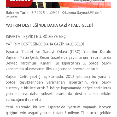
Haberin Tarihi:
8.7.2025 11:09:07
-
Okunma Sayısı:
893
defa
okundu.
YATIRIM DESTEĞİNDE DAHA CAZİP HALE GELDİ
ISPARTA TEŞVİKTE 3. BÖLGEYE GEÇTİ
YATIRIM DESTEĞİNDE DAHA CAZİP HALE GELDİ
Isparta Ticaret ve Sanayi Odası (ITSO) Yönetim Kurulu
Başkanı Metin Çelik, Resmi Gazete’de yayımlanan “Yatırımlarda
Devlet Yardımları Kararı” ile Isparta’nın 3. bölge teşvik
kapsamına alınmasının, ilimiz açısından önemini anlattı.
Başkan Çelik yaptığı açıklamada, 2012 yılından bu yana 2.
bölge teşviklerinden yararlanan Isparta’nın, yeni teşvik
sistemiyle birlikte artık 3. bölge kapsamında değerlendirilerek
yatırımcılara daha yüksek oranlarda destek alma imkânı
sunacağını ifade etti.
Yeni sistemle birlikte Isparta’da yatırım yapmak isteyen
girişimcilerin asgari yatırım tutarı 6 milyon TL olacak şekilde