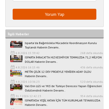
İlgili Haberler
Isparta'da Bağımlılıkla Mücadele Koordinasyon Kurulu
Toplandı Haberin Devamı..
6.8.2026 15:39:42
268 defa okundu.
ISPARTA İHRACATTA HIZ KESMİYOR TEMMUZDA 71,2 MİLYON
DOLAR Haberin Devamı..
4.8.2026 16:15:46
436 defa okundu.
METİN ÇELİK 12 DEV PROJEYLE YENİDEN ADAY OLDU
Haberin Devamı..
4.8.2026 10:36:23
520 defa okundu.
Vali Erin LGS ve YKS'de Türkiye Derecesi Yapan Öğrencileri
Ödüllendirdi Haberin Devamı..
31.7.2026 12:42:23
954 defa okundu.
ISPARTA’DA YEŞİL VATAN İÇİN TÜM KURUMLAR TEYAKKUZDA
Haberin Devamı..