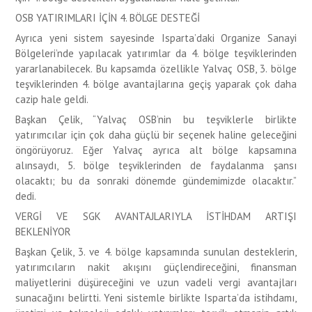
OSB YATIRIMLARI İÇİN 4. BÖLGE DESTEĞİ
Ayrıca yeni sistem sayesinde Isparta’daki Organize Sanayi
Bölgeleri’nde yapılacak yatırımlar da 4. bölge teşviklerinden
yararlanabilecek. Bu kapsamda özellikle Yalvaç OSB, 3. bölge
teşviklerinden 4. bölge avantajlarına geçiş yaparak çok daha
cazip hale geldi.
Başkan Çelik, “Yalvaç OSB’nin bu teşviklerle birlikte
yatırımcılar için çok daha güçlü bir seçenek haline geleceğini
öngörüyoruz. Eğer Yalvaç ayrıca alt bölge kapsamına
alınsaydı, 5. bölge teşviklerinden de faydalanma şansı
olacaktı; bu da sonraki dönemde gündemimizde olacaktır.”
dedi.
VERGİ VE SGK AVANTAJLARIYLA İSTİHDAM ARTIŞI
BEKLENİYOR
Başkan Çelik, 3. ve 4. bölge kapsamında sunulan desteklerin,
yatırımcıların nakit akışını güçlendireceğini, finansman
maliyetlerini düşüreceğini ve uzun vadeli vergi avantajları
sunacağını belirtti. Yeni sistemle birlikte Isparta’da istihdamı,