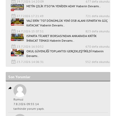
29.7.2026 14:20:09
677 defa okundu.
METİN ÇELİK ITSO’YA YENİDEN ADAY Haberin Devamı..
27.7.2026 17:21:49
721 defa okundu.
VALİ ERİN "707 DÖNÜMLÜK YENİ OSB ALANI ISPARTA'YA GÜÇ
KATACAK" Haberin Devamı..
24.7.2026 15:07:51
823 defa okundu.
ISPARTA TİCARET BORSASI’NDAN ANKARA’DA KRİTİK
İHRACAT TEMASI Haberin Devamı..
23.7.2026 16:50:52
670 defa okundu.
OKUL GÜVENLİĞİ TOPLANTISI GERÇEKLEŞTİRİLDİ Haberin
Devamı..
23.7.2026 14:06:31
552 defa okundu.
Son Yorumlar
Rumuz
7.8.2026 09:55:14
tarihinde yorum yaptı.