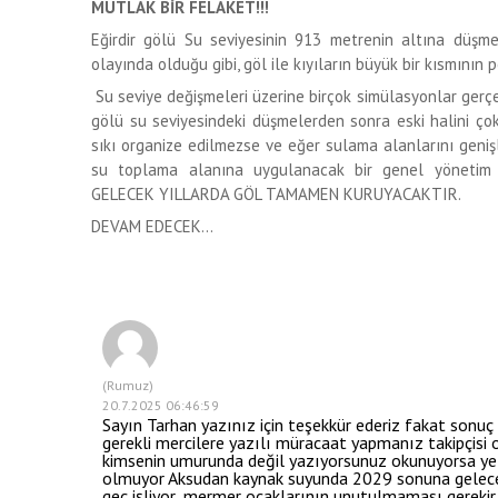
MUTLAK BİR FELAKET!!!
Eğirdir gölü Su seviyesinin 913 metrenin altına düşme
olayında olduğu gibi, göl ile kıyıların büyük bir kısmının 
Su seviye değişmeleri üzerine birçok simülasyonlar gerçekl
gölü su seviyesindeki düşmelerden sonra eski halini ço
sıkı organize edilmezse ve eğer sulama alanlarını genişl
su toplama alanına uygulanacak bir genel yönetim p
GELECEK YILLARDA GÖL TAMAMEN KURUYACAKTIR.
DEVAM EDECEK…
(Rumuz)
20.7.2025 06:46:59
Sayın Tarhan yazınız için teşekkür ederiz fakat sonu
gerekli mercilere yazılı müracaat yapmanız takipçis
kimsenin umurunda değil yazıyorsunuz okunuyorsa yet
olmuyor Aksudan kaynak suyunda 2029 sonuna gelece
geç işliyor .mermer ocaklarının unutulmaması gerekir 