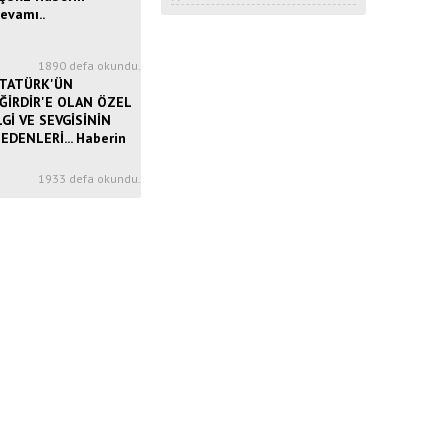
evamı..
1
1890 defa okundu.
TATÜRK'ÜN
ĞİRDİR'E OLAN ÖZEL
LGİ VE SEVGİSİNİN
EDENLERİ... Haberin
3
1933 defa okundu.