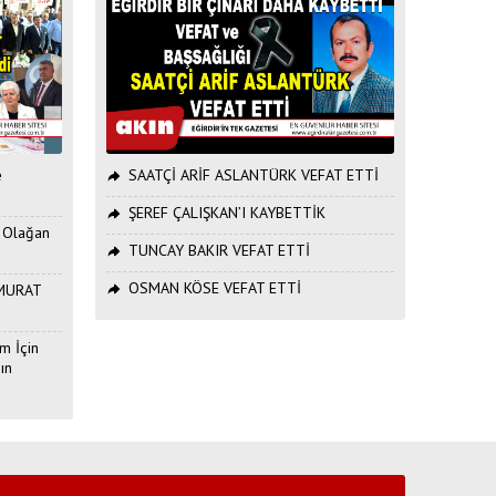
e
SAATÇİ ARİF ASLANTÜRK VEFAT ETTİ
ŞEREF ÇALIŞKAN’I KAYBETTİK
. Olağan
TUNCAY BAKIR VEFAT ETTİ
OSMAN KÖSE VEFAT ETTİ
ı MURAT
m İçin
ın