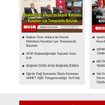
Başkan Özer Ankara’da İmaret
Ispar
Mahallesi Konutları İçin Temaslarda
Koord
Bulundu
ISPAR
AFAD Başkanlığındaki Toplantı Sona
TEMM
Erdi
METİN
BAŞKAN ÖZER AFAD BAŞKANLIĞINDA
YENİ
Eğirdir Dağ Komando Okulu Komutanı
Vali 
AHMET AŞIK Tümgeneralliğe Terfi Etti
Derec
Ödüll