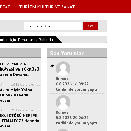
EFAT
TURİZM KÜLTÜR VE SANAT
arı İçin Temaslarda Bulundu
15:39:42
Isparta'da Bağımlılıkla Mücadele
Son Yorumlar
LLI ZEYNEP’İN
İKÂYESİ VE TÜRKÜSÜ
aberin Devamı..
Rumuz
6.8.2026 16:09:52
35
1042 defa okundu.
tarihinde yorum yaptı.
âkim Miyiz Yoksa
sir Mi2 Haberin
evamı..
39
2138 defa okundu.
Rumuz
ROJEKTÖRÜ NEREYE
5.8.2026 20:06:22
UTMALIYIZ? Haberin
tarihinde yorum yaptı.
evamı..