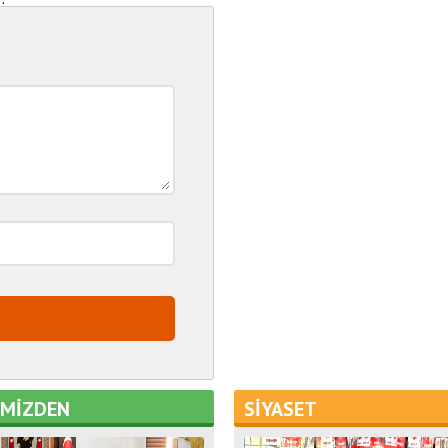
EMİZDEN
SİYASET