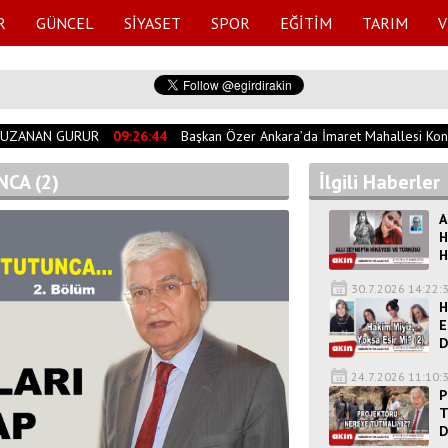
R
GÜNCEL
SİYASET
SPOR
EĞİTİM
TARIM
V
UZANAN GURUR
09:26:44
Başkan Özer Ankara’da İmaret Mahallesi Konutl
CA (2)
İlgili Haberler
A
H
H
30.7.2026 14:22:
H
E
D
24.7.2026 11:10:
P
T
D