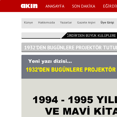
ANASAYFA
SON DAKİKA
EĞİRDİ
Künye
Hakkımızda
Yazarlar
Gazete Arşivi
Üye Girişi
09:32:40
EĞİRDİR’DEN BÜYÜK KULÜPLERE 
1932’DEN BUGÜNLERE PROJEKTÖR TUTUN