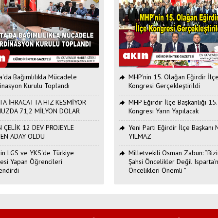
ta'da Bağımlılıkla Mücadele
MHP'nin 15. Olağan Eğirdir İlç
inasyon Kurulu Toplandı
Kongresi Gerçekleştirildi
TA İHRACATTA HIZ KESMİYOR
MHP Eğirdir İlçe Başkanlığı 15
UZDA 71,2 MİLYON DOLAR
Kongresi Yarın Yapılacak
 ÇELİK 12 DEV PROJEYLE
Yeni Parti Eğirdir İlçe Başkan
DEN ADAY OLDU
YILMAZ
Erin LGS ve YKS'de Türkiye
Milletvekili Osman Zabun: “Bizi
esi Yapan Öğrencileri
Şahsi Öncelikler Değil Isparta’n
endirdi
Öncelikleri Önemli ”