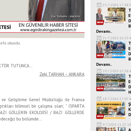
23.7.2026 17:38:
T
E
D
B
Devamı..
21.7.2026 16:13:
efa okundu.
T
E
D
B
Devamı..
EKTÖR TUTUNCA…
20.7.2026 15:28:
Zeki TARHAN – ANKARA
T
E
D
H
18.7.2026 17:07:
 ve Geliştirme Genel Müdürlüğü ile Fransa
Ş
aptıkları bilimsel bir çalışma olan; ” ISPARTA
K
AZI GÖLLERİN EKOLOJİSİ / BAZI GÖLLERDE
D
 edeceğiz bu bölümde…
9.7.2026 11:25:1
A