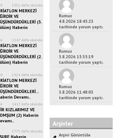
03
1352 defa okundu.
RİATLON MERKEZİ
Rumuz
ĞİRDİR VE
4.8.2026 18:45:23
ÜŞÜNDÜRDÜKLERİ (3.
tarihinde yorum yaptı.
ölüm) Haberin
46
1147 defa okundu.
RİATLON MERKEZİ
ĞİRDİR VE
Rumuz
ÜŞÜNDÜRDÜKLERİ (2.
3.8.2026 15:35:19
ölüm) Haberin
tarihinde yorum yaptı.
40
1324 defa okundu.
RİATLON MERKEZİ
ĞİRDİR VE
Rumuz
ÜŞÜNDÜRDÜKLERİ...
3.8.2026 11:48:03
aberin Devamı..
tarihinde yorum yaptı.
46
1417 defa okundu.
İİR KIZLARIMIZ VE
OMŞUM (2) Haberin
evamı..
Arşivler
8
1771 defa okundu.
Arşivi Görüntüle
ŞURE Haberin