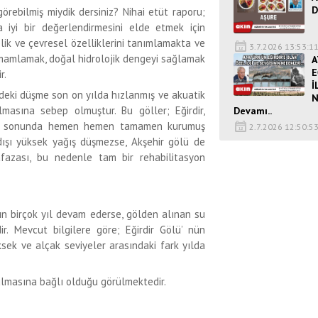
D
ilmiş miydik dersiniz? Nihai etüt raporu;
 iyi bir değerlendirmesini elde etmek için
olik ve çevresel özelliklerini tanımlamakta ve
3.7.2026 13:53:1
tamamlamak, doğal hidrolojik dengeyi sağlamak
A
E
r.
İ
eki düşme son on yılda hızlanmış ve akuatik
N
masına sebep olmuştur. Bu göller; Eğirdir,
Devamı..
1994 sonunda hemen hemen tamamen kurumuş
2.7.2026 12:50:5
ışı yüksek yağış düşmezse, Akşehir gölü de
afazası, bu nedenle tam bir rehabilitasyon
 birçok yıl devam ederse, gölden alınan su
r. Mevcut bilgilere göre; Eğirdir Gölü’ nün
sek ve alçak seviyeler arasındaki fark yılda
ulmasına bağlı olduğu görülmektedir.