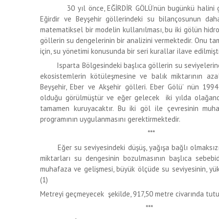
30 yıl önce, EĞİRDİR GÖLÜ’nün bugünkü halini göreb
Eğirdir ve Beyşehir göllerindeki su bilançosunun daha
matematiksel bir modelin kullanılması, bu iki gölün hidr
göllerin su dengelerinin bir analizini vermektedir. Onu 
için, su yönetimi konusunda bir seri kurallar ilave edilmişti
Isparta Bölgesindeki başlıca göllerin su seviyelerind
ekosistemlerin kötüleşmesine ve balık miktarının azal
Beyşehir, Eber ve Akşehir gölleri. Eber Gölü’ nün 
olduğu görülmüştür ve eğer gelecek iki yılda olağand
tamamen kuruyacaktır. Bu iki göl ile çevresinin muh
programının uygulanmasını gerektirmektedir.
***
Eğer su seviyesindeki düşüş, yağışa bağlı olmaksızın
miktarları su dengesinin bozulmasının başlıca sebebidi
muhafaza ve gelişmesi, büyük ölçüde su seviyesinin, yük
(1)
Metreyi geçmeyecek şekilde, 917,50 metre civarında tut
***