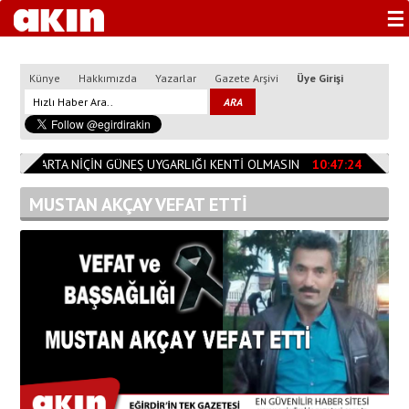
☰
Künye
Hakkımızda
Yazarlar
Gazete Arşivi
Üye Girişi
4
ISPARTA NİÇİN GÜNEŞ UYGARLIĞI KENTİ OLMASIN
10:47:24
TESLİM
MUSTAN AKÇAY VEFAT ETTİ