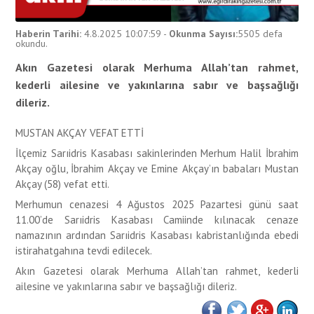
Haberin Tarihi:
4.8.2025 10:07:59
-
Okunma Sayısı:
5505
defa
okundu.
Akın Gazetesi olarak Merhuma Allah’tan rahmet,
kederli ailesine ve yakınlarına sabır ve başsağlığı
dileriz.
MUSTAN AKÇAY VEFAT ETTİ
İlçemiz Sarıidris Kasabası sakinlerinden Merhum Halil İbrahim
Akçay oğlu, İbrahim Akçay ve Emine Akçay’ın babaları Mustan
Akçay (58) vefat etti.
Merhumun cenazesi 4 Ağustos 2025 Pazartesi günü saat
11.00’de Sarıidris Kasabası Camiinde kılınacak cenaze
namazının ardından Sarıidris Kasabası kabristanlığında ebedi
istirahatgahına tevdi edilecek.
Akın Gazetesi olarak Merhuma Allah’tan rahmet, kederli
ailesine ve yakınlarına sabır ve başsağlığı dileriz.