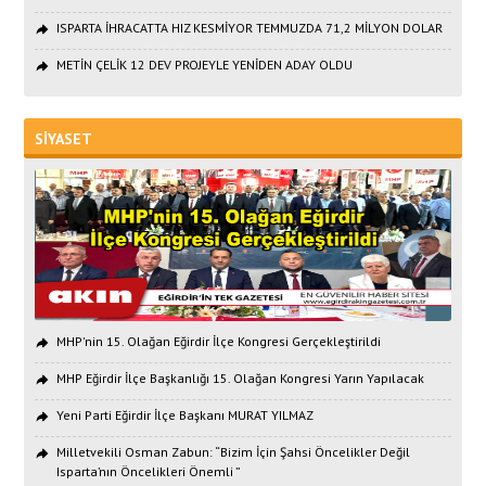
ISPARTA İHRACATTA HIZ KESMİYOR TEMMUZDA 71,2 MİLYON DOLAR
METİN ÇELİK 12 DEV PROJEYLE YENİDEN ADAY OLDU
SİYASET
MHP'nin 15. Olağan Eğirdir İlçe Kongresi Gerçekleştirildi
MHP Eğirdir İlçe Başkanlığı 15. Olağan Kongresi Yarın Yapılacak
Yeni Parti Eğirdir İlçe Başkanı MURAT YILMAZ
Milletvekili Osman Zabun: “Bizim İçin Şahsi Öncelikler Değil
Isparta’nın Öncelikleri Önemli ”