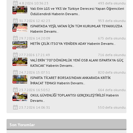
4.8.2026 10:36:23
493 defa okundu.
Vali Erin LGS ve YKS'de Türkiye Derecesi Yapan Öğrencileri
Ödüllendirdi Haberin Devamı..
31.7.2026 12:42:23
953 defa okundu.
ISPARTA’DA YEŞİL VATAN İÇİN TÜM KURUMLAR TEYAKKUZDA
Haberin Devamı..
29.7.2026 14:20:09
675 defa okundu.
METİN ÇELİK ITSO’YA YENİDEN ADAY Haberin Devamı..
27.7.2026 17:21:49
716 defa okundu.
VALİ ERİN "707 DÖNÜMLÜK YENİ OSB ALANI ISPARTA'YA GÜÇ
KATACAK" Haberin Devamı..
24.7.2026 15:07:51
820 defa okundu.
ISPARTA TİCARET BORSASI’NDAN ANKARA’DA KRİTİK
İHRACAT TEMASI Haberin Devamı..
23.7.2026 16:50:52
664 defa okundu.
OKUL GÜVENLİĞİ TOPLANTISI GERÇEKLEŞTİRİLDİ Haberin
Devamı..
23.7.2026 14:06:31
550 defa okundu.
Son Yorumlar