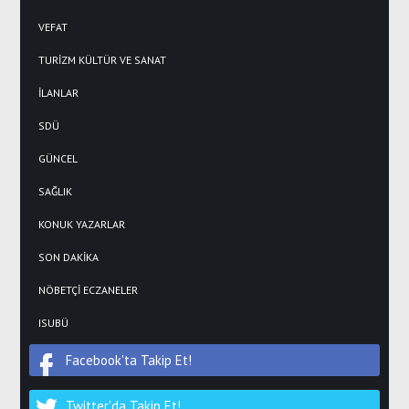
VEFAT
TURİZM KÜLTÜR VE SANAT
İLANLAR
SDÜ
GÜNCEL
SAĞLIK
KONUK YAZARLAR
SON DAKİKA
NÖBETÇİ ECZANELER
ISUBÜ
Facebook'ta Takip Et!
Twitter'da Takip Et!