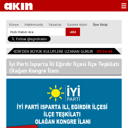
☰
Künye
Hakkımızda
Yazarlar
Gazete Arşivi
Üye Girişi
0
EĞİRDİR’DEN BÜYÜK KULÜPLERE UZANAN GURUR
09:26:44
Başkan 
İyi Parti Isparta İli Eğirdir İlçesi İlçe Teşkilatı
Olağan Kongre İlanı