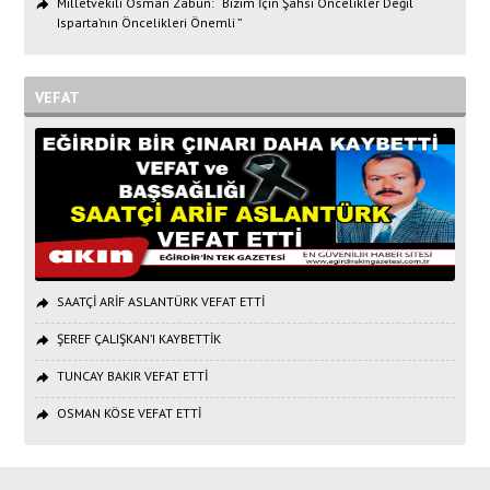
Milletvekili Osman Zabun: “Bizim İçin Şahsi Öncelikler Değil
Isparta’nın Öncelikleri Önemli ”
VEFAT
SAATÇİ ARİF ASLANTÜRK VEFAT ETTİ
ŞEREF ÇALIŞKAN’I KAYBETTİK
TUNCAY BAKIR VEFAT ETTİ
OSMAN KÖSE VEFAT ETTİ