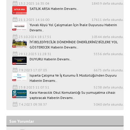
13.2.2025 16:35:04
18459 defa okundu.
SATILIK ARSA Haberin Devamı..
21.1.2025 14:16:00
17611 defa okundu.
Yuvalı Köyü Yol Çalışmaları İçin İhale Duyurusu Haberin
Devamı..
23.10.2024 18:17:51
10544 defa okundu.
İYİ BELEDİYECİLİK DÖNEMİNDE ÖNERİLERİNİZ BİZLERE YOL
GÖSTERECEK Haberin Devamı..
29.12.2023 11:28:31
5556 defa okundu.
DUYURU Haberin Devamı..
7.9.2023 17:07:03
6675 defa okundu.
Isparta Çalışma Ve İş Kurumu İl Müdürlüğü’nden Duyuru
Haberin Devamı..
23.8.2023 11:07:51
5238 defa okundu.
Kara Havacılık Okul Komutanlığı Su yumuşatma cihazı
yaptıracak Haberin Devamı..
7.4.2023 09:38:37
5040 defa okundu.
Son Yorumlar