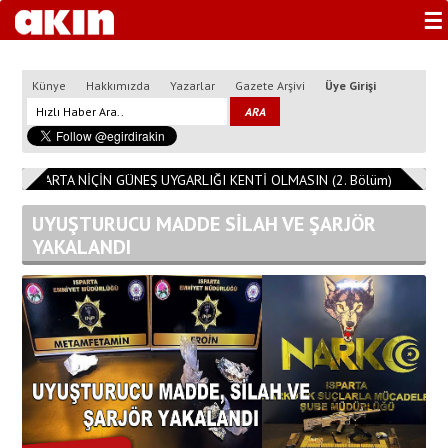
☰
Künye
Hakkımızda
Yazarlar
Gazete Arşivi
Üye Girişi
3
ISPARTA NİÇİN GÜNEŞ UYGARLIĞI KENTİ OLMASIN (2. Bölüm)
11:08:1
UYUŞTURUCU MADDE SİLAH VE ŞARJÖR
YAKALANDI