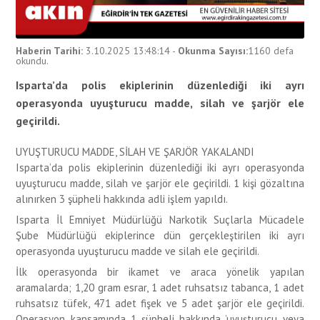
Haberin Tarihi:
3.10.2025 13:48:14
-
Okunma Sayısı:
1160
defa
okundu.
Isparta’da polis ekiplerinin düzenlediği iki ayrı
operasyonda uyuşturucu madde, silah ve şarjör ele
geçirildi.
UYUŞTURUCU MADDE, SİLAH VE ŞARJÖR YAKALANDI
Isparta’da polis ekiplerinin düzenlediği iki ayrı operasyonda
uyuşturucu madde, silah ve şarjör ele geçirildi. 1 kişi gözaltına
alınırken 3 şüpheli hakkında adli işlem yapıldı.
Isparta İl Emniyet Müdürlüğü Narkotik Suçlarla Mücadele
Şube Müdürlüğü ekiplerince dün gerçekleştirilen iki ayrı
operasyonda uyuşturucu madde ve silah ele geçirildi.
İlk operasyonda bir ikamet ve araca yönelik yapılan
aramalarda; 1,20 gram esrar, 1 adet ruhsatsız tabanca, 1 adet
ruhsatsız tüfek, 471 adet fişek ve 5 adet şarjör ele geçirildi.
Operasyon kapsamında 1 şüpheli hakkında ’uyuşturucu veya