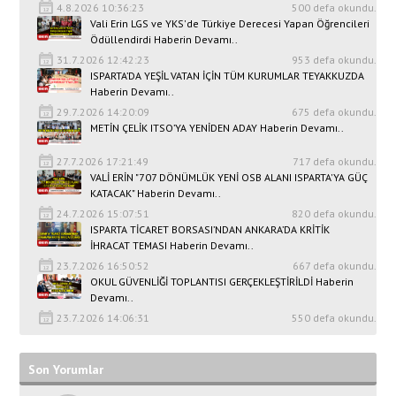
4.8.2026 10:36:23
500 defa okundu.
Vali Erin LGS ve YKS'de Türkiye Derecesi Yapan Öğrencileri
Ödüllendirdi Haberin Devamı..
31.7.2026 12:42:23
953 defa okundu.
ISPARTA’DA YEŞİL VATAN İÇİN TÜM KURUMLAR TEYAKKUZDA
Haberin Devamı..
29.7.2026 14:20:09
675 defa okundu.
METİN ÇELİK ITSO’YA YENİDEN ADAY Haberin Devamı..
27.7.2026 17:21:49
717 defa okundu.
VALİ ERİN "707 DÖNÜMLÜK YENİ OSB ALANI ISPARTA'YA GÜÇ
KATACAK" Haberin Devamı..
24.7.2026 15:07:51
820 defa okundu.
ISPARTA TİCARET BORSASI’NDAN ANKARA’DA KRİTİK
İHRACAT TEMASI Haberin Devamı..
23.7.2026 16:50:52
667 defa okundu.
OKUL GÜVENLİĞİ TOPLANTISI GERÇEKLEŞTİRİLDİ Haberin
Devamı..
23.7.2026 14:06:31
550 defa okundu.
Son Yorumlar