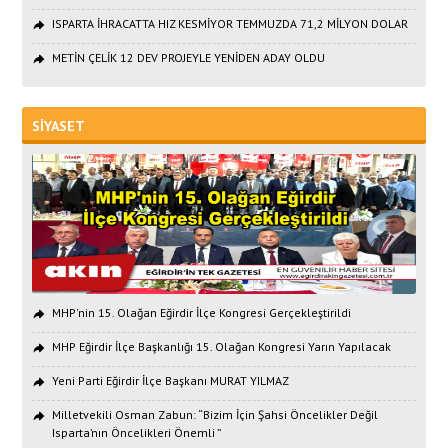
ISPARTA İHRACATTA HIZ KESMİYOR TEMMUZDA 71,2 MİLYON DOLAR
METİN ÇELİK 12 DEV PROJEYLE YENİDEN ADAY OLDU
SİYASET
MHP'nin 15. Olağan Eğirdir İlçe Kongresi Gerçekleştirildi
MHP Eğirdir İlçe Başkanlığı 15. Olağan Kongresi Yarın Yapılacak
Yeni Parti Eğirdir İlçe Başkanı MURAT YILMAZ
Milletvekili Osman Zabun: “Bizim İçin Şahsi Öncelikler Değil
Isparta’nın Öncelikleri Önemli ”