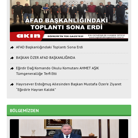
AFAD Başkanlığındaki Toplantı Sona Erdi
BAŞKAN ÖZER AFAD BAŞKANLIĞINDA
Eğirdir Dağ Komando Okulu Komutanı AHMET AŞIK
Tümgeneralliğe Terfi Etti
Hayırsever Erdoğmuş Ailesinden Başkan Mustafa Özer’e Ziyaret
“Eğirdir’e Hayran Kaldık”
BÖLGEMİZDEN