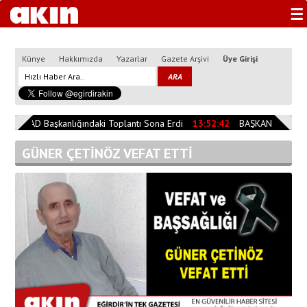
☰
Künye
Hakkımızda
Yazarlar
Gazete Arşivi
Üye Girişi
4
AFAD Başkanlığındaki Toplantı Sona Erdi
13:52:42
BAŞKAN ÖZER AF
GÜNER ÇETİNÖZ VEFAT ETTİ