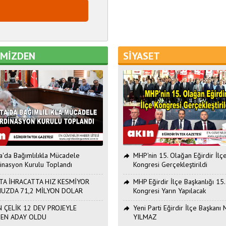
EMİZDEN
SİYASET
ta'da Bağımlılıkla Mücadele
MHP'nin 15. Olağan Eğirdir İlç
inasyon Kurulu Toplandı
Kongresi Gerçekleştirildi
TA İHRACATTA HIZ KESMİYOR
MHP Eğirdir İlçe Başkanlığı 15
UZDA 71,2 MİLYON DOLAR
Kongresi Yarın Yapılacak
 ÇELİK 12 DEV PROJEYLE
Yeni Parti Eğirdir İlçe Başkan
DEN ADAY OLDU
YILMAZ