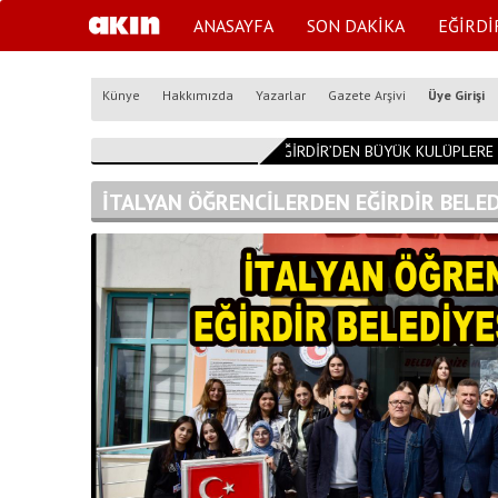
ANASAYFA
SON DAKİKA
EĞİRDİ
Künye
Hakkımızda
Yazarlar
Gazete Arşivi
Üye Girişi
09:32:40
EĞİRDİR’DEN BÜYÜK KULÜPLERE 
İTALYAN ÖĞRENCİLERDEN EĞİRDİR BELED