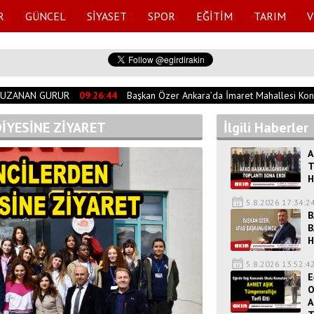
R
GÜNCEL
SİYASET
SPOR
EĞİTİM
TARIM
V
UZANAN GURUR
09:26:44
Başkan Özer Ankara’da İmaret Mahallesi Konut
İYESİNE ZİYARET
İlgili Haberler
A
T
H
5.8.2026 17:34:2
B
B
H
5.8.2026 13:52:4
E
O
A