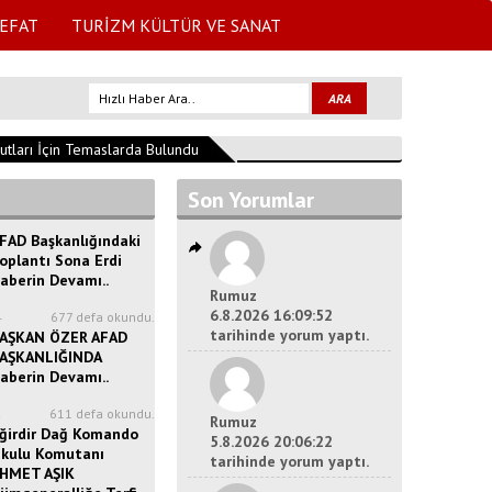
EFAT
TURİZM KÜLTÜR VE SANAT
ları İçin Temaslarda Bulundu
15:39:42
Isparta'da Bağımlılıkla Mücadel
Son Yorumlar
FAD Başkanlığındaki
oplantı Sona Erdi
aberin Devamı..
Rumuz
6.8.2026 16:09:52
4
677 defa okundu.
tarihinde yorum yaptı.
AŞKAN ÖZER AFAD
AŞKANLIĞINDA
aberin Devamı..
2
611 defa okundu.
Rumuz
ğirdir Dağ Komando
5.8.2026 20:06:22
kulu Komutanı
tarihinde yorum yaptı.
HMET AŞIK