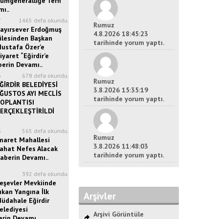
ümgeneralliğe Terfi
ı..
7
1465 defa okundu.
Rumuz
ayırsever Erdoğmuş
4.8.2026 18:45:23
ilesinden Başkan
tarihinde yorum yaptı.
ustafa Özer’e
iyaret “Eğirdir’e
berin Devamı..
6
678 defa okundu.
Rumuz
ĞİRDİR BELEDİYESİ
3.8.2026 15:35:19
ĞUSTOS AYI MECLİS
tarihinde yorum yaptı.
OPLANTISI
ERÇEKLEŞTİRİLDİ
3
565 defa okundu.
Rumuz
maret Mahallesi
3.8.2026 11:48:03
ahat Nefes Alacak
tarihinde yorum yaptı.
aberin Devamı..
5
392 defa okundu.
eşevler Mevkiinde
ıkan Yangına İlk
Arşivler
üdahale Eğirdir
elediyesi
Arşivi Görüntüle
erin Devamı..