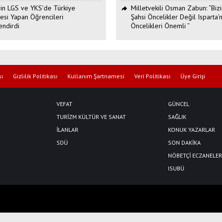
Erin LGS ve YKS'de Türkiye
Milletvekili Osman Zabun: “Bizi
esi Yapan Öğrencileri
Şahsi Öncelikler Değil Isparta’n
endirdi
Öncelikleri Önemli ”
sı
Gizlilik Politikası
Kullanım Şartnamesi
Veri Politikası
Üye Girişi
VEFAT
GÜNCEL
TURİZM KÜLTÜR VE SANAT
SAĞLIK
İLANLAR
KONUK YAZARLAR
SDÜ
SON DAKİKA
NÖBETÇİ ECZANELER
ISUBÜ