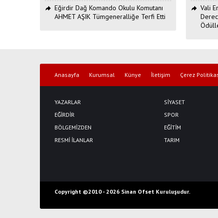
Eğirdir Dağ Komando Okulu Komutanı
Vali 
AHMET AŞIK Tümgeneralliğe Terfi Etti
Derec
Ödüll
Anasayfa
Kurumsal
Künye
İletişim
Çerez Politika
YAZARLAR
SİYASET
EĞİRDİR
SPOR
BÖLGEMİZDEN
EĞİTİM
RESMİ İLANLAR
TARIM
Copyright ©2010 -
2026 Sinan Ofset Kuruluşudur.