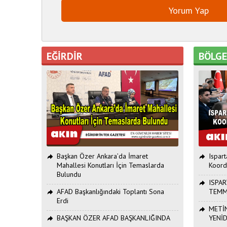
EĞİRDİR
BÖLG
Başkan Özer Ankara’da İmaret
Ispar
Mahallesi Konutları İçin Temaslarda
Koord
Bulundu
ISPAR
AFAD Başkanlığındaki Toplantı Sona
TEMM
Erdi
METİN
BAŞKAN ÖZER AFAD BAŞKANLIĞINDA
YENİ