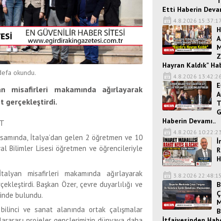
T
Etti Haberin Devam
4.8.2026 15:37:1
H
A
M
Z
Hayran Kaldık” Ha
efa okundu.
4.8.2026 13:42:2
E
an misafirleri makamında ağırlayarak
A
t gerçekleştirdi.
T
G
Haberin Devamı..
ET
4.8.2026 10:22:2
samında, İtalya’dan gelen 2 öğretmen ve 10
İ
al Bilimler Lisesi öğretmen ve öğrencileriyle
R
H
İtalyan misafirleri makamında ağırlayarak
3.8.2026 22:48:1
çekleştirdi. Başkan Özer, çevre duyarlılığı ve
B
Ç
işinde bulundu.
M
 bilinci ve sanat alanında ortak çalışmalar
B
İtfaiyesinden Hab
ararası projeler, gençlerimizin dünyaya daha