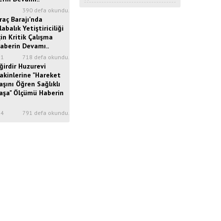
2
390 defa okundu.
raç Barajı'nda
labalık Yetiştiriciliği
çin Kritik Çalışma
aberin Devamı..
31
718 defa okundu.
ğirdir Huzurevi
akinlerine "Hareket
aşını Öğren Sağlıklı
aşa" Ölçümü Haberin
34
791 defa okundu.