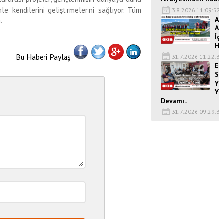
e kendilerini geliştirmelerini sağlıyor. Tüm
3.8.2026 11:09:5
A
.
A
İ
H
Bu Haberi Paylaş
31.7.2026 11:22:
E
S
Y
Y
Devamı..
31.7.2026 09:29: