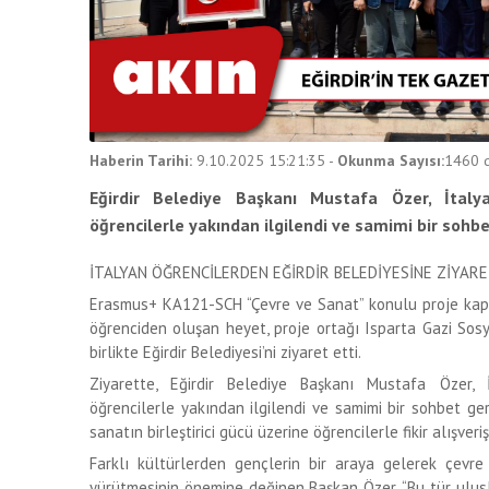
Haberin Tarihi:
9.10.2025 15:21:35
-
Okunma Sayısı:
1460
d
Eğirdir Belediye Başkanı Mustafa Özer, İtaly
öğrencilerle yakından ilgilendi ve samimi bir sohbe
İTALYAN ÖĞRENCİLERDEN EĞİRDİR BELEDİYESİNE ZİYAR
Erasmus+ KA121-SCH “Çevre ve Sanat” konulu proje kap
öğrenciden oluşan heyet, proje ortağı Isparta Gazi Sosy
birlikte Eğirdir Belediyesi’ni ziyaret etti.
Ziyarette, Eğirdir Belediye Başkanı Mustafa Özer, 
öğrencilerle yakından ilgilendi ve samimi bir sohbet ger
sanatın birleştirici gücü üzerine öğrencilerle fikir alışver
Farklı kültürlerden gençlerin bir araya gelerek çevre
yürütmesinin önemine değinen Başkan Özer, “Bu tür ulusl