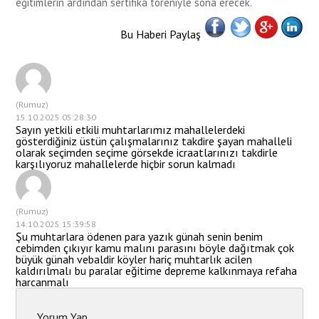
eğitimlerin ardından sertifika töreniyle sona erecek.
Bu Haberi Paylaş
(Rumuz)
15.10.2025 05:28:30
Sayın yetkili etkili muhtarlarımız mahallelerdeki
gösterdiğiniz üstün çalışmalarınız takdire şayan mahalleli
olarak seçimden seçime görsekde icraatlarınızı takdirle
karşılıyoruz mahallelerde hiçbir sorun kalmadı
(Rumuz)
14.10.2025 15:39:58
Şu muhtarlara ödenen para yazık günah senin benim
cebimden çıkıyır kamu malını parasını böyle dağıtmak çok
büyük günah vebaldir köyler hariç muhtarlık acilen
kaldırılmalı bu paralar eğitime depreme kalkınmaya refaha
harcanmalı
Yorum Yap