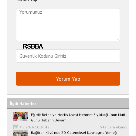
İlgili Haberler
Eğirdir Belediye Meclis Üyesi Mehmet Bıyıklıoğlu’nun Mutlu
Günü Haberin Devamı..
4.8.2026 10:30:49
542 defa okundu.
Bağören Köyü'nde 20. Geleneksel Kaynaşma Yemeği