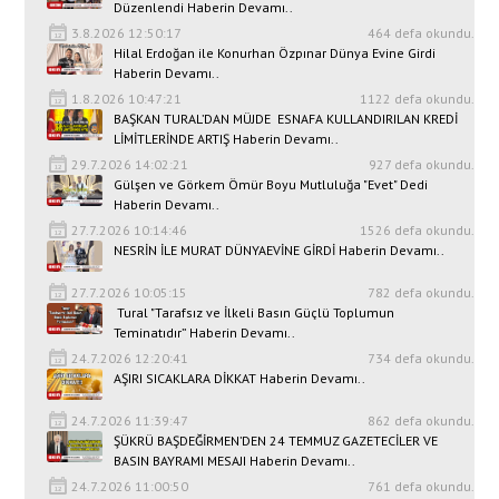
Düzenlendi Haberin Devamı..
3.8.2026 12:50:17
464 defa okundu.
Hilal Erdoğan ile Konurhan Özpınar Dünya Evine Girdi
Haberin Devamı..
1.8.2026 10:47:21
1122 defa okundu.
BAŞKAN TURAL’DAN MÜJDE ESNAFA KULLANDIRILAN KREDİ
LİMİTLERİNDE ARTIŞ Haberin Devamı..
29.7.2026 14:02:21
927 defa okundu.
Gülşen ve Görkem Ömür Boyu Mutluluğa "Evet" Dedi
Haberin Devamı..
27.7.2026 10:14:46
1526 defa okundu.
NESRİN İLE MURAT DÜNYAEVİNE GİRDİ Haberin Devamı..
27.7.2026 10:05:15
782 defa okundu.
Tural "Tarafsız ve İlkeli Basın Güçlü Toplumun
Teminatıdır” Haberin Devamı..
24.7.2026 12:20:41
734 defa okundu.
AŞIRI SICAKLARA DİKKAT Haberin Devamı..
24.7.2026 11:39:47
862 defa okundu.
ŞÜKRÜ BAŞDEĞİRMEN’DEN 24 TEMMUZ GAZETECİLER VE
BASIN BAYRAMI MESAJI Haberin Devamı..
24.7.2026 11:00:50
761 defa okundu.