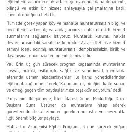
eğitimlerin amacının muhtarların görevlerinde daha donanımlı,
bilinçli ve etkin bir hizmet anlayışıyla çalışmalarına katkı
sunmak olduğunu belirtti.
“İlimizde görev yapan köy ve mahalle muhtarlarımızın bilgi ve
becerilerini artırmak, vatandaşlarımıza daha nitelikli hizmet
sunmalarını sağlamak istiyoruz. Muhtarlık kurumu, halkla
devlet arasındaki sarsılmaz köprüdür. Aziz milletimize hizmet
etmeyi ideal edinmiş muhtarlarımız; demokrasimizin, birlik ve
dayanışma ruhumuzun en önemli teminatıdır.”
Vali Erin, üç gün sürecek program kapsamında muhtarların
sosyal, hukuki, psikolojik, sağlık ve yönetimsel konularda
alanında uzman akademisyenler ile kamu yöneticilerinden
eğitim alacağını belirterek, “Bu anlamlı iş birliğine katkı sunan
ve emeği geçen tüm paydaşlarımıza teşekkür ediyorum.” dedi.
Programın ilk gününde, İller İdaresi Genel Müdürlüğü Daire
Başkanı Suna Üstüner de muhtarlara hitap ederek
görevlerinde dikkat etmeleri gereken hususlar ve mevzuatla
ilgili önemli bilgiler paylaştı.
Muhtarlar Akademisi Eğitim Programı, 3 gün sürecek yoğun