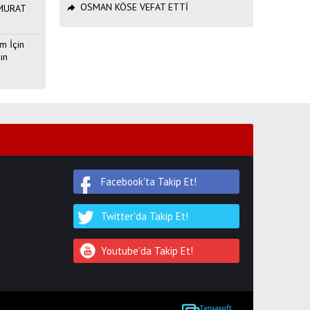
OSMAN KÖSE VEFAT ETTİ
ı MURAT
m İçin
ın
Facebook'ta Takip Et!
Twitter'da Takip Et!
Youtube'da Takip Et!