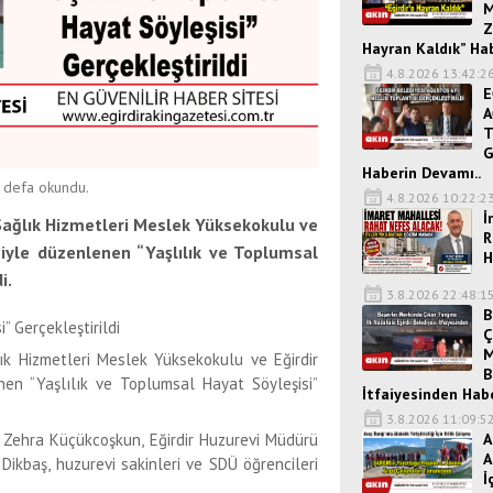
M
Z
Hayran Kaldık” Ha
4.8.2026 13:42:2
E
A
T
G
Haberin Devamı..
defa okundu.
4.8.2026 10:22:2
İ
r Sağlık Hizmetleri Meslek Yüksekokulu ve
R
ğiyle düzenlenen “Yaşlılık ve Toplumsal
H
i.
3.8.2026 22:48:1
B
” Gerçekleştirildi
Ç
M
lık Hizmetleri Meslek Yüksekokulu ve Eğirdir
B
nen “Yaşlılık ve Toplumsal Hayat Söyleşisi”
İtfaiyesinden Hab
3.8.2026 11:09:5
A
. Zehra Küçükcoşkun, Eğirdir Huzurevi Müdürü
A
ikbaş, huzurevi sakinleri ve SDÜ öğrencileri
İ