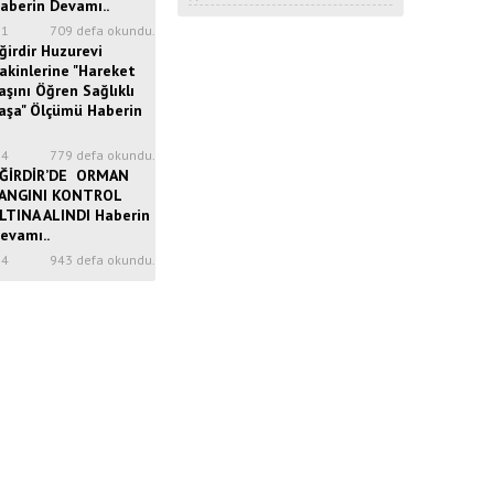
aberin Devamı..
31
709 defa okundu.
ğirdir Huzurevi
akinlerine "Hareket
aşını Öğren Sağlıklı
aşa" Ölçümü Haberin
34
779 defa okundu.
ĞİRDİR’DE ORMAN
ANGINI KONTROL
LTINA ALINDI Haberin
evamı..
14
943 defa okundu.