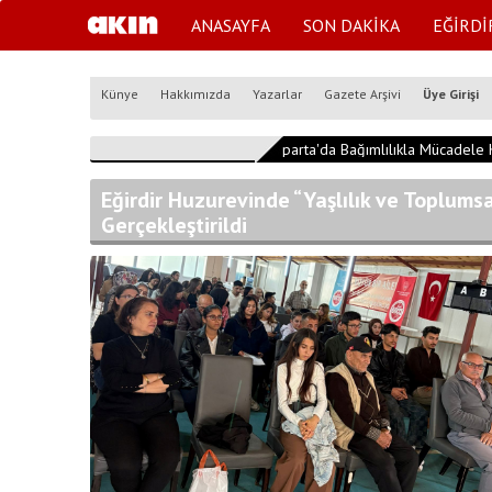
ANASAYFA
SON DAKİKA
EĞİRDİ
Künye
Hakkımızda
Yazarlar
Gazete Arşivi
Üye Girişi
15:39:42
Isparta'da Bağımlılıkla Mücadele K
Eğirdir Huzurevinde “Yaşlılık ve Toplumsa
Gerçekleştirildi