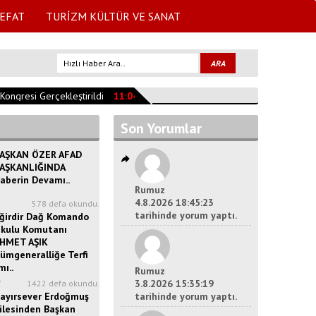
EFAT
TURİZM KÜLTÜR VE SANAT
ngresi Gerçekleştirildi
11:04:47
YEŞİLADA CAMİSİNİN TARİHİ
10:35:
Son Yorumlar
AŞKAN ÖZER AFAD
AŞKANLIĞINDA
aberin Devamı..
Rumuz
4.8.2026 18:45:23
2
578 defa okundu.
tarihinde yorum yaptı.
ğirdir Dağ Komando
kulu Komutanı
HMET AŞIK
ümgeneralliğe Terfi
ı..
Rumuz
3.8.2026 15:35:19
7
1422 defa okundu.
ayırsever Erdoğmuş
tarihinde yorum yaptı.
ilesinden Başkan