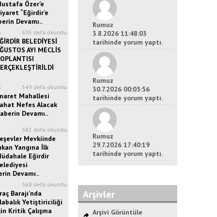
ustafa Özer’e
iyaret “Eğirdir’e
berin Devamı..
Rumuz
6
635 defa okundu.
3.8.2026 11:48:03
ĞİRDİR BELEDİYESİ
tarihinde yorum yaptı.
ĞUSTOS AYI MECLİS
OPLANTISI
ERÇEKLEŞTİRİLDİ
Rumuz
3
549 defa okundu.
30.7.2026 00:05:56
maret Mahallesi
tarihinde yorum yaptı.
ahat Nefes Alacak
aberin Devamı..
5
382 defa okundu.
Rumuz
eşevler Mevkiinde
29.7.2026 17:40:19
ıkan Yangına İlk
tarihinde yorum yaptı.
üdahale Eğirdir
elediyesi
erin Devamı..
2
368 defa okundu.
Arşivler
raç Barajı'nda
labalık Yetiştiriciliği
çin Kritik Çalışma
Arşivi Görüntüle