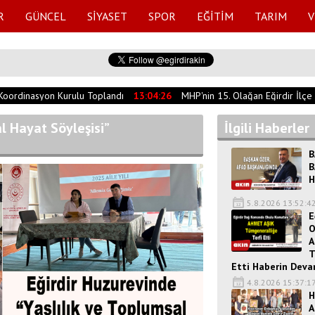
R
GÜNCEL
SİYASET
SPOR
EĞİTİM
TARIM
V
oordinasyon Kurulu Toplandı
13:04:26
MHP'nin 15. Olağan Eğirdir İlçe Ko
l Hayat Söyleşisi”
İlgili Haberler
B
B
H
5.8.2026 13:52:4
E
O
A
T
Etti Haberin Devam
4.8.2026 15:37:1
H
A