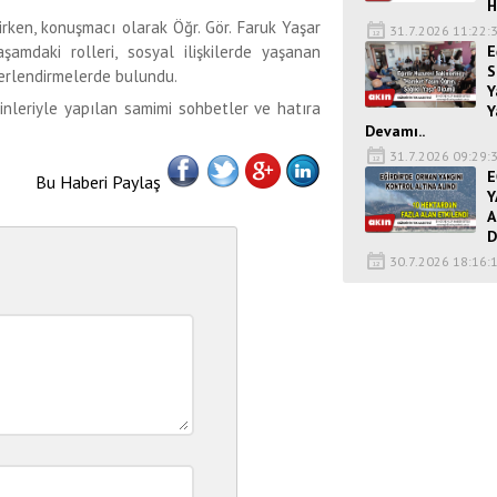
H
rken, konuşmacı olarak Öğr. Gör. Faruk Yaşar
31.7.2026 11:22:
E
şamdaki rolleri, sosyal ilişkilerde yaşanan
S
ğerlendirmelerde bulundu.
Y
akinleriyle yapılan samimi sohbetler ve hatıra
Y
Devamı..
31.7.2026 09:29:
E
Bu Haberi Paylaş
Y
A
D
30.7.2026 18:16: