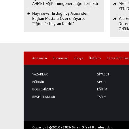
AHMET AŞIK Tümgeneralliğe Terfi Etti
METİN
YENİ
Hayırsever Erdoğmuş Ailesinden
Başkan Mustafa Özer’e Ziyaret
Vali 
“Eğirdir’e Hayran Kaldık”
Derec
Ödüll
Anasayfa
Kurumsal
Künye
İletişim
Çerez Politika
YAZARLAR
SİYASET
EĞİRDİR
SPOR
BÖLGEMİZDEN
EĞİTİM
RESMİ İLANLAR
TARIM
Copyright ©2010 -
2026 Sinan Ofset Kuruluşudur.