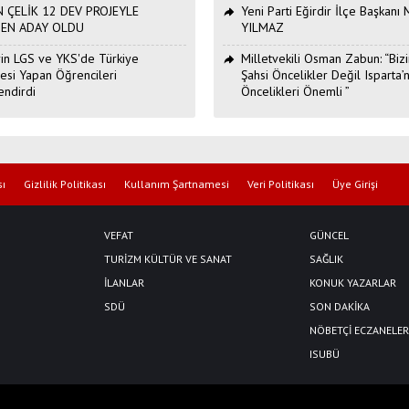
 ÇELİK 12 DEV PROJEYLE
Yeni Parti Eğirdir İlçe Başkan
DEN ADAY OLDU
YILMAZ
Erin LGS ve YKS'de Türkiye
Milletvekili Osman Zabun: “Bizi
esi Yapan Öğrencileri
Şahsi Öncelikler Değil Isparta’n
endirdi
Öncelikleri Önemli ”
sı
Gizlilik Politikası
Kullanım Şartnamesi
Veri Politikası
Üye Girişi
VEFAT
GÜNCEL
TURİZM KÜLTÜR VE SANAT
SAĞLIK
İLANLAR
KONUK YAZARLAR
SDÜ
SON DAKİKA
NÖBETÇİ ECZANELER
ISUBÜ