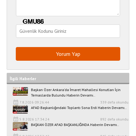
İlgili Haberler
Başkan Özer Ankara’da İmaret Mahallesi Konutları İçin
Temaslarda Bulundu Haberin Devamı..
7.8.2026 09:26:44
339 defa okundu.
AFAD Başkanlığındaki Toplantı Sona Erdi Haberin Devamı..
5.8.2026 17:34:24
892 defa okundu.
BAŞKAN ÖZER AFAD BAŞKANLIĞINDA Haberin Devamı..