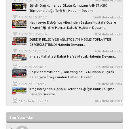
5.8.2026 13:52:42
845 defa okundu.
Eğirdir Dağ Komando Okulu Komutanı AHMET AŞIK
Tümgeneralliğe Terfi Etti Haberin Devamı..
4.8.2026 15:37:17
1668 defa okundu.
Hayırsever Erdoğmuş Ailesinden Başkan Mustafa Özer’e
Ziyaret “Eğirdir’e Hayran Kaldık” Haberin Devamı..
4.8.2026 13:42:26
824 defa okundu.
EĞİRDİR BELEDİYESİ AĞUSTOS AYI MECLİS TOPLANTISI
GERÇEKLEŞTİRİLDİ Haberin Devamı..
4.8.2026 10:22:23
636 defa okundu.
İmaret Mahallesi Rahat Nefes Alacak Haberin Devamı..
3.8.2026 22:48:15
475 defa okundu.
Beşevler Mevkiinde Çıkan Yangına İlk Müdahale Eğirdir
Belediyesi İtfaiyesinden Haberin Devamı..
3.8.2026 11:09:52
470 defa okundu.
Araç Barajı'nda Alabalık Yetiştiriciliği İçin Kritik Çalışma
Haberin Devamı..
31.7.2026 11:22:31
803 defa okundu.
Son Yorumlar