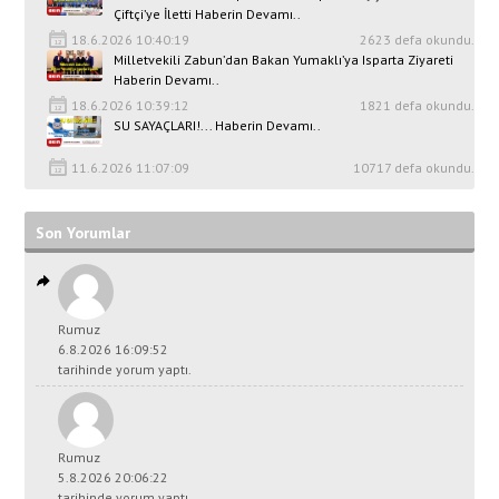
Çiftçi’ye İletti Haberin Devamı..
18.6.2026 10:40:19
2623 defa okundu.
Milletvekili Zabun’dan Bakan Yumaklı’ya Isparta Ziyareti
Haberin Devamı..
18.6.2026 10:39:12
1821 defa okundu.
SU SAYAÇLARI!... Haberin Devamı..
11.6.2026 11:07:09
10717 defa okundu.
Son Yorumlar
Rumuz
6.8.2026 16:09:52
tarihinde yorum yaptı.
Rumuz
5.8.2026 20:06:22
tarihinde yorum yaptı.