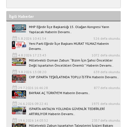
İlgili Haberler
MHP Eğirdir İlçe Başkanlığı 15. Olağan Kongresi Yarın
Yapılacak Haberin Devamı..
5.8.2026 10:41:54
526 defa okundu.
Yeni Parti Eğirdir İlçe Başkanı MURAT YILMAZ Haberin
Devamı..
4.8.2026 17:23:43
1072 defa okundu.
Milletvekili Osman Zabun: “Bizim İçin Şahsi Öncelikler
Değil Isparta’nın Öncelikleri Önemli ” Haberin Devamı..
3.8.2026 13:08:20
639 defa okundu.
CHP ISPARTA TEŞKİLATINDA TOPLU İSTİFA Haberin Devamı..
29.7.2026 16:46:28
877 defa okundu.
BAYRAK AÇ TÜRKİYE’M Haberin Devamı..
26.6.2026 09:22:41
1975 defa okundu.
ISPARTA-ANTALYA YOLUNDA GÜVENLİK TEDBİRLERİ
ARTIRILIYOR Haberin Devamı..
19.6.2026 14:03:52
2357 defa okundu.
Milletvekili Zabun Isparta’nın Taleplerini İçişleri Bakanı