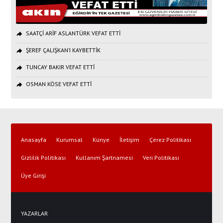
SAATÇİ ARİF ASLANTÜRK VEFAT ETTİ
ŞEREF ÇALIŞKAN’I KAYBETTİK
TUNCAY BAKIR VEFAT ETTİ
OSMAN KÖSE VEFAT ETTİ
Anasayfa
Kurumsal
Künye
İletişim
Çerez Politikası
Gizlilik Politikası
Kullanım Şartnamesi
Veri Politikası
Üye Girişi
YAZARLAR