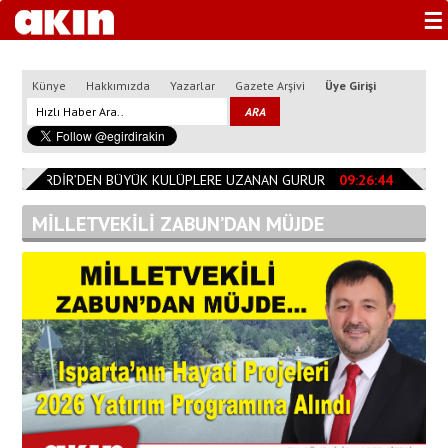
☰
Künye
Hakkımızda
Yazarlar
Gazete Arşivi
Üye Girişi
0
EĞİRDİR’DEN BÜYÜK KULÜPLERE UZANAN GURUR
09:26:44
Başkan Ö
MİLLETVEKİLİ ZABUN’DAN MÜJDE