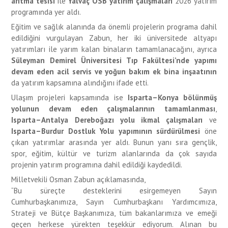
arıtma tesisi
ile
Yalvaç OSB yatırım çalışmaları
2026 yatırım
programında yer aldı.
Eğitim ve sağlık alanında da önemli projelerin programa dahil
edildiğini vurgulayan Zabun, her iki üniversitede altyapı
yatırımları ile yarım kalan binaların tamamlanacağını, ayrıca
Süleyman Demirel Üniversitesi Tıp Fakültesi’nde yapımı
devam eden acil servis ve yoğun bakım ek bina inşaatının
da yatırım kapsamına alındığını ifade etti.
Ulaşım projeleri kapsamında ise
Isparta–Konya bölünmüş
yolunun devam eden çalışmalarının tamamlanması
,
Isparta–Antalya Dereboğazı yolu ikmal çalışmaları
ve
Isparta–Burdur Dostluk Yolu yapımının sürdürülmesi
öne
çıkan yatırımlar arasında yer aldı. Bunun yanı sıra gençlik,
spor, eğitim, kültür ve turizm alanlarında da çok sayıda
projenin yatırım programına dahil edildiği kaydedildi.
Milletvekili Osman Zabun açıklamasında,
“Bu süreçte desteklerini esirgemeyen Sayın
Cumhurbaşkanımıza, Sayın Cumhurbaşkanı Yardımcımıza,
Strateji ve Bütçe Başkanımıza, tüm bakanlarımıza ve emeği
geçen herkese yürekten teşekkür ediyorum. Alınan bu