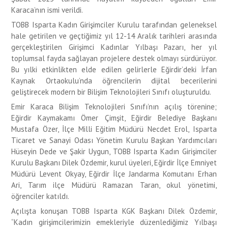
Karaca’nın ismi verildi.
TOBB Isparta Kadın Girişimciler Kurulu tarafından geleneksel
hale getirilen ve geçtiğimiz yıl 12-14 Aralık tarihleri arasında
gerçekleştirilen Girişimci Kadınlar Yılbaşı Pazarı, her yıl
toplumsal fayda sağlayan projelere destek olmayı sürdürüyor.
Bu yılki etkinlikten elde edilen gelirlerle Eğirdir’deki İrfan
Kaynak Ortaokulu’nda öğrencilerin dijital becerilerini
geliştirecek modern bir Bilişim Teknolojileri Sınıfı oluşturuldu.
Emir Karaca Bilişim Teknolojileri Sınıfı’nın açılış törenine;
Eğirdir Kaymakamı Ömer Çimşit, Eğirdir Belediye Başkanı
Mustafa Özer, İlçe Milli Eğitim Müdürü Necdet Erol, Isparta
Ticaret ve Sanayi Odası Yönetim Kurulu Başkan Yardımcıları
Hüseyin Dede ve Şakir Uygun, TOBB Isparta Kadın Girişimciler
Kurulu Başkanı Dilek Özdemir, kurul üyeleri, Eğirdir İlçe Emniyet
Müdürü Levent Okyay, Eğirdir İlçe Jandarma Komutanı Erhan
Ari, Tarım ilçe Müdürü Ramazan Taran, okul yönetimi,
öğrenciler katıldı.
Açılışta konuşan TOBB Isparta KGK Başkanı Dilek Özdemir,
“Kadın girişimcilerimizin emekleriyle düzenlediğimiz Yılbaşı