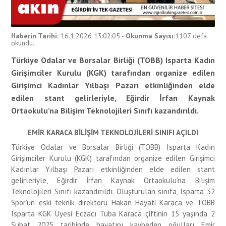
Haberin Tarihi:
16.1.2026 13:02:05
-
Okunma Sayısı:
1107
defa
okundu.
Türkiye Odalar ve Borsalar Birliği (TOBB) Isparta Kadın
Girişimciler Kurulu (KGK) tarafından organize edilen
Girişimci Kadınlar Yılbaşı Pazarı etkinliğinden elde
edilen stant gelirleriyle, Eğirdir İrfan Kaynak
Ortaokulu’na Bilişim Teknolojileri Sınıfı kazandırıldı.
EMİR KARACA BİLİŞİM TEKNOLOJİLERİ SINIFI AÇILDI
Türkiye Odalar ve Borsalar Birliği (TOBB) Isparta Kadın
Girişimciler Kurulu (KGK) tarafından organize edilen Girişimci
Kadınlar Yılbaşı Pazarı etkinliğinden elde edilen stant
gelirleriyle, Eğirdir İrfan Kaynak Ortaokulu’na Bilişim
Teknolojileri Sınıfı kazandırıldı. Oluşturulan sınıfa, Isparta 32
Spor’un eski teknik direktörü Hakan Hayati Karaca ve TOBB
Isparta KGK Üyesi Eczacı Tuba Karaca çiftinin 15 yaşında 2
Şubat 2025 tarihinde hayatını kaybeden oğulları Emir