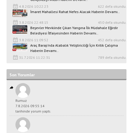
4.8.2026 10:22:23
622 defa okundu.
İmaret Mahallesi Rahat Nefes Alacak Haberin Devamı..
3.8.2026 22:48:15
450 defa okundu.
Beşevler Mevkiinde Çıkan Yangına İlk Müdahale Eğirdir
Belediyesi İtfaiyesinden Haberin Devamı..
3.8.2026 11:09:52
452 defa okundu.
Araç Barajı'nda Alabalık Yetiştiriciliği İçin Kritik Çalışma
Haberin Devamı..
31.7.2026 11:22:31
789 defa okundu.
Son Yorumlar
Rumuz
7.8.2026 09:55:14
tarihinde yorum yaptı.