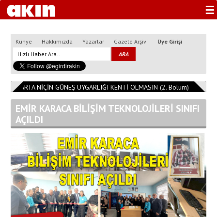
☰
Künye
Hakkımızda
Yazarlar
Gazete Arşivi
Üye Girişi
ISPARTA NİÇİN GÜNEŞ UYGARLIĞI KENTİ OLMASIN (2. Bölüm)
11:08:14
EMİR KARACA BİLİŞİM TEKNOLOJİLERİ SINIFI
AÇILDI