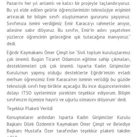
Pazarı’nı her yıl anlamlı ve kalıcı bir projeyle taçlandırıyoruz.
Bu yıl elde edilen gelirle öğrencilerimizin teknolojiye erişimini
artıracak bir bilişim sınıfı oluşturmanın gururunu yaşıyoruz.
Sınıfımıza ismini verdiğimiz Emir Karaca’yı rahmetle anıyor,
ailesine sabır diliyoruz. Bu sınıfın, Emir’in adını yaşatırken
yüzlerce öğrencinin geleceğine ışık tutacağına inanıyoruz.”
dedi.
Eğirdir Kaymakamı Ömer Çimşit ise “Sivil toplum kuruluşlarımız
çok önemli. Bugün Ticaret Odamızın eğitime sahip çıkmaları,
desteklemeleri çok çok önemli. Isparta Kadın Girişimciler
Kurulu’nun yapmış olduğu desteklerle Eğirdir’imizin evladı
merhum öğrencimiz Emir Karaca’nın isminin verildiği bu güzide
teknolojik sınıfı hep birlikte açacağız. Bu ince düşüncelerinden
dolayı ITSO üyelerimize yürekten teşekkür ediyorum. Bilişim
sınıfımızın ilçemize hayırlı ve uğurlu olmasını diliyorum” dedi.
Teşekkür Plaketi Verildi
Konuşmaların ardından Isparta Kadın Girişimciler Kurulu
Başkanı Dilek Özdemir’e Kaymakam Ömer Çimşit ve Belediye
Başkanı Mustafa Özer tarafından teşekkür plaketi takdim