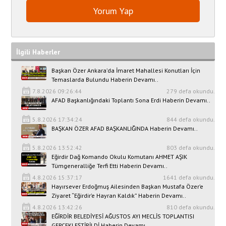
İlgili Haberler
Başkan Özer Ankara’da İmaret Mahallesi Konutları İçin
Temaslarda Bulundu Haberin Devamı..
7.8.2026 09:26:44
279 defa okundu.
AFAD Başkanlığındaki Toplantı Sona Erdi Haberin Devamı..
5.8.2026 17:34:24
844 defa okundu.
BAŞKAN ÖZER AFAD BAŞKANLIĞINDA Haberin Devamı..
5.8.2026 13:52:42
803 defa okundu.
Eğirdir Dağ Komando Okulu Komutanı AHMET AŞIK
Tümgeneralliğe Terfi Etti Haberin Devamı..
4.8.2026 15:37:17
1641 defa okundu.
Hayırsever Erdoğmuş Ailesinden Başkan Mustafa Özer’e
Ziyaret “Eğirdir’e Hayran Kaldık” Haberin Devamı..
4.8.2026 13:42:26
810 defa okundu.
EĞİRDİR BELEDİYESİ AĞUSTOS AYI MECLİS TOPLANTISI
GERÇEKLEŞTİRİLDİ Haberin Devamı..