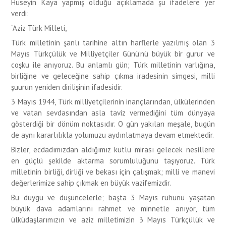
Hüseyin Kaya yapmış olduğu açıklamada şu ifadelere yer
verdi:
“Aziz Türk Milleti,
Türk milletinin şanlı tarihine altın harflerle yazılmış olan 3
Mayıs Türkçülük ve Milliyetçiler Günü’nü büyük bir gurur ve
coşku ile anıyoruz. Bu anlamlı gün; Türk milletinin varlığına,
birliğine ve geleceğine sahip çıkma iradesinin simgesi, milli
şuurun yeniden dirilişinin ifadesidir.
3 Mayıs 1944, Türk milliyetçilerinin inançlarından, ülkülerinden
ve vatan sevdasından asla taviz vermediğini tüm dünyaya
gösterdiği bir dönüm noktasıdır. O gün yakılan meşale, bugün
de aynı kararlılıkla yolumuzu aydınlatmaya devam etmektedir.
Bizler, ecdadımızdan aldığımız kutlu mirası gelecek nesillere
en güçlü şekilde aktarma sorumluluğunu taşıyoruz. Türk
milletinin birliği, dirliği ve bekası için çalışmak; milli ve manevi
değerlerimize sahip çıkmak en büyük vazifemizdir.
Bu duygu ve düşüncelerle; başta 3 Mayıs ruhunu yaşatan
büyük dava adamlarını rahmet ve minnetle anıyor, tüm
ülküdaşlarımızın ve aziz milletimizin 3 Mayıs Türkçülük ve