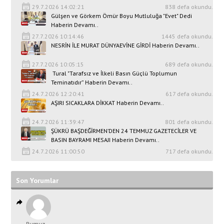
29.7.2026 14:02:21
838 defa okundu.
Gülşen ve Görkem Ömür Boyu Mutluluğa "Evet" Dedi
Haberin Devamı..
27.7.2026 10:14:46
1445 defa okundu.
NESRİN İLE MURAT DÜNYAEVİNE GİRDİ Haberin Devamı..
27.7.2026 10:05:15
689 defa okundu.
Tural "Tarafsız ve İlkeli Basın Güçlü Toplumun
Teminatıdır” Haberin Devamı..
24.7.2026 12:20:41
617 defa okundu.
AŞIRI SICAKLARA DİKKAT Haberin Devamı..
24.7.2026 11:39:47
801 defa okundu.
ŞÜKRÜ BAŞDEĞİRMEN’DEN 24 TEMMUZ GAZETECİLER VE
BASIN BAYRAMI MESAJI Haberin Devamı..
24.7.2026 11:00:50
717 defa okundu.
Son Yorumlar
Rumuz