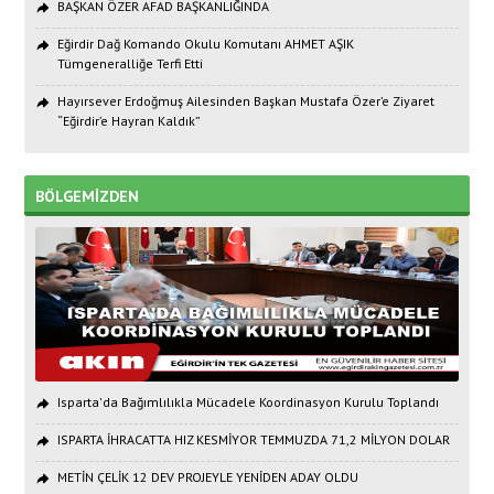
BAŞKAN ÖZER AFAD BAŞKANLIĞINDA
Eğirdir Dağ Komando Okulu Komutanı AHMET AŞIK
Tümgeneralliğe Terfi Etti
Hayırsever Erdoğmuş Ailesinden Başkan Mustafa Özer’e Ziyaret
“Eğirdir’e Hayran Kaldık”
BÖLGEMİZDEN
Isparta'da Bağımlılıkla Mücadele Koordinasyon Kurulu Toplandı
ISPARTA İHRACATTA HIZ KESMİYOR TEMMUZDA 71,2 MİLYON DOLAR
METİN ÇELİK 12 DEV PROJEYLE YENİDEN ADAY OLDU