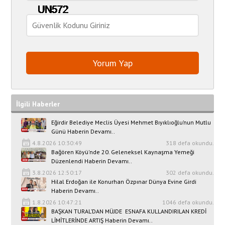
İlgili Haberler
Eğirdir Belediye Meclis Üyesi Mehmet Bıyıklıoğlu’nun Mutlu
Günü Haberin Devamı..
4.8.2026 10:30:49
318 defa okundu.
Bağören Köyü'nde 20. Geleneksel Kaynaşma Yemeği
Düzenlendi Haberin Devamı..
3.8.2026 12:50:17
302 defa okundu.
Hilal Erdoğan ile Konurhan Özpınar Dünya Evine Girdi
Haberin Devamı..
1.8.2026 10:47:21
1046 defa okundu.
BAŞKAN TURAL’DAN MÜJDE ESNAFA KULLANDIRILAN KREDİ
LİMİTLERİNDE ARTIŞ Haberin Devamı..