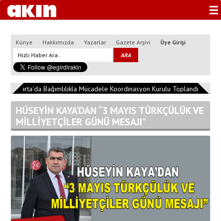
☰
Künye
Hakkımızda
Yazarlar
Gazete Arşivi
Üye Girişi
2
Isparta'da Bağımlılıkla Mücadele Koordinasyon Kurulu Toplandı
13:04:
HÜSEYİN KAYA’DAN “3 MAYIS TÜRKÇÜLÜK VE
MİLLİYETÇİLER GÜNÜ MESAJI”