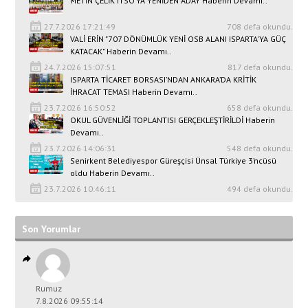
METİN ÇELİK ITSO’YA YENİDEN ADAY Haberin Devamı..
27.7.2026 17:21:49
708 defa okundu.
VALİ ERİN "707 DÖNÜMLÜK YENİ OSB ALANI ISPARTA'YA GÜÇ
KATACAK" Haberin Devamı..
24.7.2026 15:07:51
817 defa okundu.
ISPARTA TİCARET BORSASI’NDAN ANKARA’DA KRİTİK
İHRACAT TEMASI Haberin Devamı..
23.7.2026 16:50:52
658 defa okundu.
OKUL GÜVENLİĞİ TOPLANTISI GERÇEKLEŞTİRİLDİ Haberin
Devamı..
23.7.2026 14:06:31
548 defa okundu.
Senirkent Belediyespor Güreşçisi Ünsal Türkiye 3’ncüsü
oldu Haberin Devamı..
23.7.2026 10:46:11
494 defa okundu.
Son Yorumlar
Rumuz
7.8.2026 09:55:14