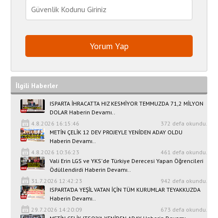
İlgili Haberler
ISPARTA İHRACATTA HIZ KESMİYOR TEMMUZDA 71,2 MİLYON
DOLAR Haberin Devamı..
4.8.2026 16:15:46
372 defa okundu.
METİN ÇELİK 12 DEV PROJEYLE YENİDEN ADAY OLDU
Haberin Devamı..
4.8.2026 10:36:23
461 defa okundu.
Vali Erin LGS ve YKS'de Türkiye Derecesi Yapan Öğrencileri
Ödüllendirdi Haberin Devamı..
31.7.2026 12:42:23
942 defa okundu.
ISPARTA’DA YEŞİL VATAN İÇİN TÜM KURUMLAR TEYAKKUZDA
Haberin Devamı..
29.7.2026 14:20:09
673 defa okundu.