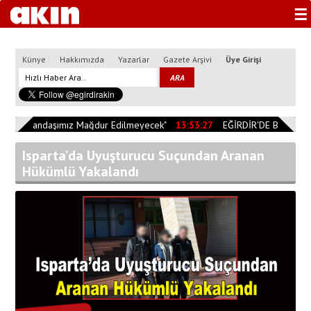
☰
Künye
Hakkımızda
Yazarlar
Gazete Arşivi
Üye Girişi
0
"Vatandaşımız Mağdur Edilmeyecek"
13:53:27
EĞİRDİR'DE BİÇERDÖV
Isparta’da Uyuşturucu Suçundan Aranan
Hükümlü Yakalandı