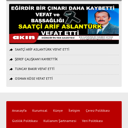
SAATÇİ ARİF ASLANTÜRK VEFAT ETTİ
ŞEREF ÇALIŞKAN’I KAYBETTİK
TUNCAY BAKIR VEFAT ETTİ
OSMAN KÖSE VEFAT ETTİ
Anasayfa
Kurumsal
Künye
İletişim
Çerez Politikası
Gizlilik Politikası
Kullanım Şartnamesi
Veri Politikası