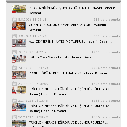
ISPARTA NİÇİN GÜNEŞ UYGARLIĞI KENTİ OLMASIN Haberin
Devamı..
8.8.2026 11:08:14
215 defa okundu.
GÜZEL YURDUMUN ORMANLARI YANIYOR!.. Haberin
Devamı..
3.8.2026 11:54:57
663 defa okundu.
ALLI ZEYNEP’İN HİKÂYESİ VE TÜRKÜSÜ Haberin Devamı..
30.7.2026 14:22:35
1233 defa okundu.
Hâkim Miyiz Yoksa Esir Mi2 Haberin Devamı..
24.7.2026 11:10:39
2254 defa okundu.
PROJEKTÖRÜ NEREYE TUTMALIYIZ? Haberin Devamı..
23.7.2026 17:38:03
1474 defa okundu.
TRİATLON MERKEZİ EĞİRDİR VE DÜŞÜNDÜRDÜKLERİ (3.
Bölüm) Haberin Devamı..
21.7.2026 16:13:46
1266 defa okundu.
TRİATLON MERKEZİ EĞİRDİR VE DÜŞÜNDÜRDÜKLERİ (2.
Bölüm) Haberin Devamı..
20.7.2026 15:28:40
1440 defa okundu.
TRİATLON MERKEZİ EĞİRDİR VE DÜŞÜNDÜRDÜKLERİ...