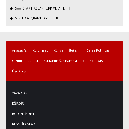
SAATÇİ ARİF ASLANTÜRK VEFAT ETTİ
ŞEREF ÇALIŞKAN’I KAYBETTİK
Anasayfa
Kurumsal
Künye
İletişim
Çerez Politikası
Gizlilik Politikası
Kullanım Şartnamesi
Veri Politikası
Üye Girişi
YAZARLAR
EĞİRDİR
BÖLGEMİZDEN
RESMİ İLANLAR