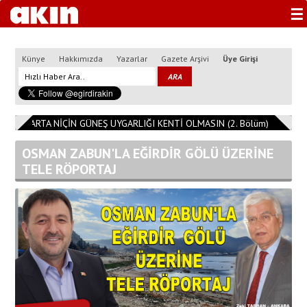
☰
Künye
Hakkımızda
Yazarlar
Gazete Arşivi
Üye Girişi
3
ISPARTA NİÇİN GÜNEŞ UYGARLIĞI KENTİ OLMASIN (2. Bölüm)
11:08:1
OSMAN ZABUN'LA EĞİRDİR GÖLÜ ÜZERİNE
TELE RÖPORTAJ