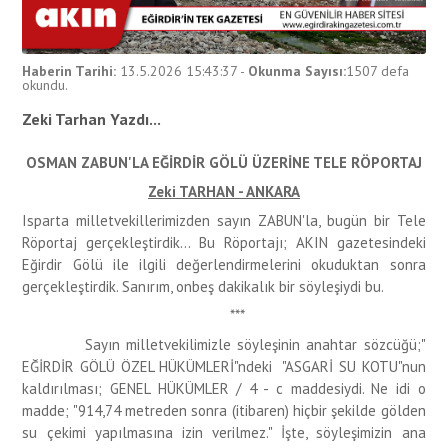
Haberin Tarihi:
13.5.2026 15:43:37
-
Okunma Sayısı:
1507
defa
okundu.
Zeki Tarhan Yazdı...
OSMAN ZABUN'LA EĞİRDİR
GÖLÜ ÜZERİNE TELE RÖPORTAJ
Zeki TARHAN - ANKARA
Isparta milletvekillerimizden sayın ZABUN'la, bugün bir Tele
Röportaj gerçekleştirdik... Bu Röportajı; AKIN gazetesindeki
Eğirdir Gölü ile ilgili değerlendirmelerini okuduktan sonra
gerçekleştirdik. Sanırım, onbeş dakikalık bir söyleşiydi bu.
***
Sayın milletvekilimizle söyleşinin anahtar sözcüğü;"
EĞİRDİR GÖLÜ ÖZEL HÜKÜMLERİ"ndeki "ASGARİ SU KOTU"nun
kaldırılması; GENEL HÜKÜMLER / 4 - c maddesiydi. Ne idi o
madde; "914,74 metreden sonra (itibaren) hiçbir şekilde gölden
su çekimi yapılmasına izin verilmez." İşte, söyleşimizin ana