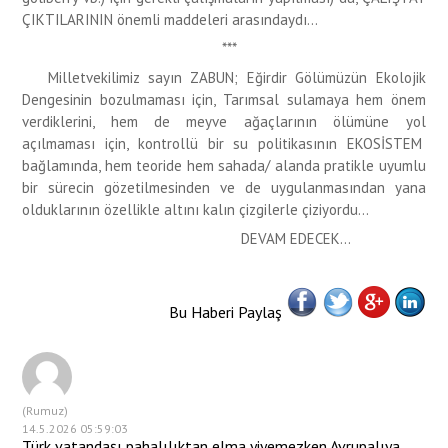
ÇIKTILARININ önemli maddeleri arasındaydı...
***
Milletvekilimiz sayın ZABUN; Eğirdir Gölümüzün Ekolojik
Dengesinin bozulmaması için, Tarımsal sulamaya hem önem
verdiklerini, hem de meyve ağaçlarının ölümüne yol
açılmaması için, kontrollü bir su politikasının EKOSİSTEM
bağlamında, hem teoride hem sahada/ alanda pratikle uyumlu
bir sürecin gözetilmesinden ve de uygulanmasından yana
olduklarının özellikle altını kalın çizgilerle çiziyordu...
DEVAM EDECEK...
Bu Haberi Paylaş
(Rumuz)
14.5.2026 05:59:03
Türk vatandaşı pahalılıktan elma yiyemezken Avrupalıya