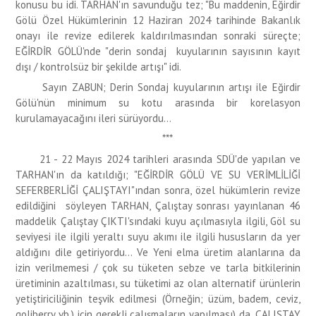
konusu bu idi. TARHAN'ın savunduğu tez; "Bu maddenin, Eğirdir
Gölü Özel Hükümlerinin 12 Haziran 2024 tarihinde Bakanlık
onayı ile revize edilerek kaldırılmasından sonraki süreçte;
EĞİRDİR GÖLÜ'nde "derin sondaj kuyularının sayısının kayıt
dışı / kontrolsüz bir şekilde artışı" idi.
Sayın ZABUN; Derin Sondaj kuyularının artışı ile Eğirdir
Gölü'nün minimum su kotu arasında bir korelasyon
kurulamayacağını ileri sürüyordu...
***
21 - 22 Mayıs 2024 tarihleri arasında SDÜ'de yapılan ve
TARHAN'ın da katıldığı; "EĞİRDİR GÖLÜ VE SU VERİMLİLİĞİ
SEFERBERLİĞİ ÇALIŞTAYI"ından sonra, özel hükümlerin revize
edildiğini söyleyen TARHAN, Çalıştay sonrası yayınlanan 46
maddelik Çalıştay ÇIKTI'sındaki kuyu açılmasıyla ilgili, Göl su
seviyesi ile ilgili yeraltı suyu akımı ile ilgili hususların da yer
aldığını dile getiriyordu... Ve Yeni elma üretim alanlarına da
izin verilmemesi / çok su tüketen sebze ve tarla bitkilerinin
üretiminin azaltılması, su tüketimi az olan alternatif ürünlerin
yetiştiriciliğinin teşvik edilmesi (Örneğin; üzüm, badem, ceviz,
goliberry vb.) için gerekli çalışmaların yapılması) da, ÇALIŞTAY