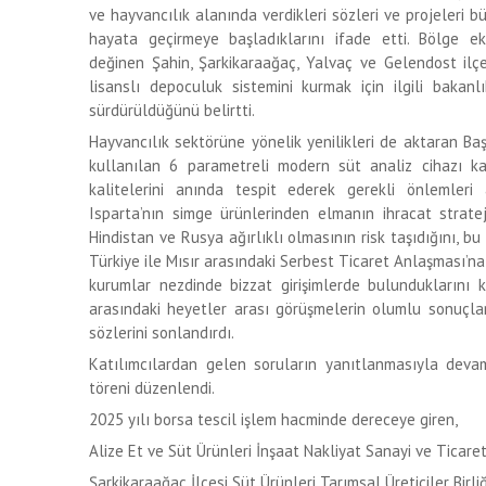
ve hayvancılık alanında verdikleri sözleri ve projeleri 
hayata geçirmeye başladıklarını ifade etti. Bölge eko
değinen Şahin, Şarkikaraağaç, Yalvaç ve Gelendost ilç
lisanslı depoculuk sistemini kurmak için ilgili bakan
sürdürüldüğünü belirtti.
Hayvancılık sektörüne yönelik yenilikleri de aktaran Baş
kullanılan 6 parametreli modern süt analiz cihazı kaz
kalitelerini anında tespit ederek gerekli önlemleri a
Isparta’nın simge ürünlerinden elmanın ihracat strate
Hindistan ve Rusya ağırlıklı olmasının risk taşıdığını, 
Türkiye ile Mısır arasındaki Serbest Ticaret Anlaşması’na
kurumlar nezdinde bizzat girişimlerde bulunduklarını k
arasındaki heyetler arası görüşmelerin olumlu sonuçla
sözlerini sonlandırdı.
Katılımcılardan gelen soruların yanıtlanmasıyla de
töreni düzenlendi.
2025 yılı borsa tescil işlem hacminde dereceye giren,
Alize Et ve Süt Ürünleri İnşaat Nakliyat Sanayi ve Ticaret 
Şarkikaraağaç İlçesi Süt Ürünleri Tarımsal Üreticiler Birliğ