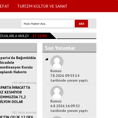
EFAT
TURİZM KÜLTÜR VE SANAT
LARLA ANILDI
17:22:00
"Vatandaşımız Mağdur Edilmeyecek"
13:53:27
Son Yorumlar
sparta'da Bağımlılıkla
ücadele
oordinasyon Kurulu
Rumuz
oplandı Haberin
7.8.2026 09:55:14
tarihinde yorum yaptı.
2
193 defa okundu.
SPARTA İHRACATTA
IZ KESMİYOR
EMMUZDA 71,2
Rumuz
İLYON DOLAR
6.8.2026 16:09:52
tarihinde yorum yaptı.
6
382 defa okundu.
ETİN ÇELİK 12 DEV