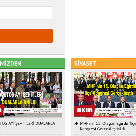
EMİZDEN
SİYASET
OS AYI ŞEHİTLERİ DUALARLA
MHP'nin 15. Olağan Eğirdir İlç
I
Kongresi Gerçekleştirildi