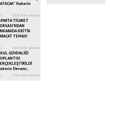
ATACAK" Haberin
51
818 defa okundu.
SPARTA TİCARET
ORSASI’NDAN
NKARA’DA KRİTİK
HRACAT TEMASI
52
660 defa okundu.
KUL GÜVENLİĞİ
OPLANTISI
ERÇEKLEŞTİRİLDİ
aberin Devamı..
31
549 defa okundu.