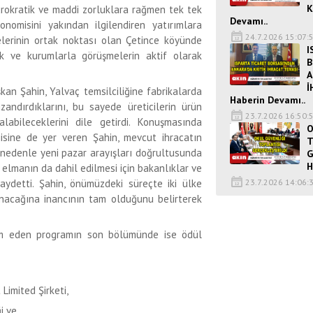
K
bürokratik ve maddi zorluklara rağmen tek tek
Devamı..
nomisini yakından ilgilendiren yatırımlara
24.7.2026 15:07:
elerinin ortak noktası olan Çetince köyünde
I
lık ve kurumlarla görüşmelerin aktif olarak
B
A
İ
kan Şahin, Yalvaç temsilciliğine fabrikalarda
Haberin Devamı..
andırdıklarını, bu sayede üreticilerin ürün
23.7.2026 16:50:
labileceklerini dile getirdi. Konuşmasında
O
jisine de yer veren Şahin, mevcut ihracatın
T
bu nedenle yeni pazar arayışları doğrultusunda
G
H
 elmanın da dahil edilmesi için bakanlıklar ve
23.7.2026 14:06:
aydetti. Şahin, önümüzdeki süreçte iki ülke
nacağına inancının tam olduğunu belirterek
vam eden programın son bölümünde ise ödül
Limited Şirketi,
i ve