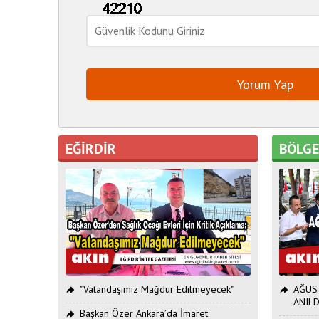
EĞİRDİR
BÖLG
"Vatandaşımız Mağdur Edilmeyecek"
AĞUST
ANILD
Başkan Özer Ankara’da İmaret