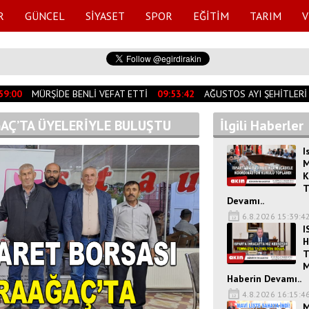
R
GÜNCEL
SİYASET
SPOR
EĞİTİM
TARIM
V
0
MÜRŞİDE BENLİ VEFAT ETTİ
09:53:42
AĞUSTOS AYI ŞEHİTLERİ DUA
ĞAÇ’TA ÜYELERİYLE BULUŞTU
İlgili Haberler
I
M
K
T
Devamı..
6.8.2026 15:39:4
I
H
T
M
Haberin Devamı..
4.8.2026 16:15:4
M