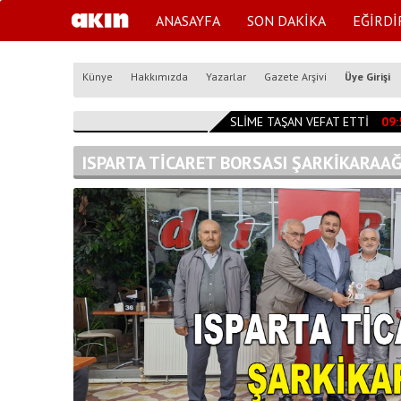
ANASAYFA
SON DAKİKA
EĞİRDİ
Künye
Hakkımızda
Yazarlar
Gazete Arşivi
Üye Girişi
10:47:24
TESLİME TAŞAN VEFAT ETTİ
09:59:0
ISPARTA TİCARET BORSASI ŞARKİKARAA