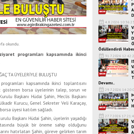
P
A
D
4.8.2026 10:36:2
V
Y
D
Ö
fa okundu.
Ödüllendirdi Haber
 ziyaret programları kapsamında ikinci
31.7.2026 12:42:
I
.
V
K
ĞAÇ’TA ÜYELERİYLE BULUŞTU
T
Devamı..
 programları kapsamında ikinci toplantısını
et gösteren borsa üyelerinin talep, sorun ve
29.7.2026 14:20:
M
 Kurulu Başkanı Hüdai Şahin, Meclis Başkanı
Y
lkadir Kurucu, Genel Sekreter Veli Karaçay,
H
borsa üyesi katılım sağladı.
27.7.2026 17:21:
urulu Başkanı Hüdai Şahin, üyelerin yaşadığı
V
ktasında büyük bir öneme sahip olduğunu
D
larını hatırlatan Şahin, göreve gelirken tarım
A