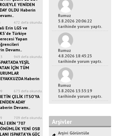
ROJEYLE YENİDEN
DAY OLDU Haberin
evamı..
Rumuz
5.8.2026 20:06:22
3
472 defa okundu.
tarihinde yorum yaptı.
ali Erin LGS ve
KS'de Türkiye
erecesi Yapan
ğrencileri
in Devamı..
Rumuz
4.8.2026 18:45:23
23
949 defa okundu.
tarihinde yorum yaptı.
SPARTA’DA YEŞİL
ATAN İÇİN TÜM
URUMLAR
EYAKKUZDA Haberin
Rumuz
3.8.2026 15:35:19
09
673 defa okundu.
tarihinde yorum yaptı.
ETİN ÇELİK ITSO’YA
ENİDEN ADAY
aberin Devamı..
49
709 defa okundu.
Arşivler
ALİ ERİN "707
ÖNÜMLÜK YENİ OSB
Arşivi Görüntüle
LANI ISPARTA'YA GÜÇ