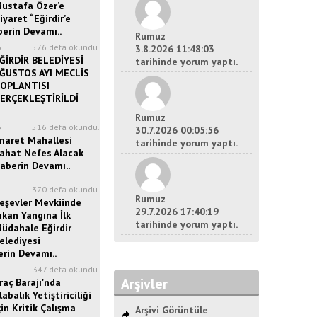
ustafa Özer’e
iyaret “Eğirdir’e
berin Devamı..
Rumuz
6
576 defa okundu.
3.8.2026 11:48:03
ĞİRDİR BELEDİYESİ
tarihinde yorum yaptı.
ĞUSTOS AYI MECLİS
OPLANTISI
ERÇEKLEŞTİRİLDİ
Rumuz
3
516 defa okundu.
30.7.2026 00:05:56
maret Mahallesi
tarihinde yorum yaptı.
ahat Nefes Alacak
aberin Devamı..
5
370 defa okundu.
Rumuz
eşevler Mevkiinde
29.7.2026 17:40:19
ıkan Yangına İlk
tarihinde yorum yaptı.
üdahale Eğirdir
elediyesi
erin Devamı..
2
347 defa okundu.
Arşivler
raç Barajı'nda
labalık Yetiştiriciliği
çin Kritik Çalışma
Arşivi Görüntüle