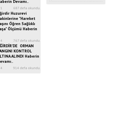
aberin Devamı..
31
687 defa okundu.
ğirdir Huzurevi
akinlerine "Hareket
aşını Öğren Sağlıklı
aşa" Ölçümü Haberin
34
767 defa okundu.
ĞİRDİR’DE ORMAN
ANGINI KONTROL
LTINA ALINDI Haberin
evamı..
14
914 defa okundu.