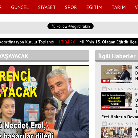
R
GÜNCEL
SİYASET
SPOR
EĞİTİM
TARIM
V
oordinasyon Kurulu Toplandı
13:04:26
MHP'nin 15. Olağan Eğirdir İlçe Ko
 YAŞAYACAK
İlgili Haberler
B
B
H
5.8.2026 13:52:4
E
O
A
T
Etti Haberin Devam
4.8.2026 15:37:1
H
A