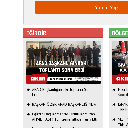
EĞİRDİR
BÖLG
AFAD Başkanlığındaki Toplantı Sona
Ispar
Erdi
Koord
BAŞKAN ÖZER AFAD BAŞKANLIĞINDA
ISPAR
TEMM
Eğirdir Dağ Komando Okulu Komutanı
AHMET AŞIK Tümgeneralliğe Terfi Etti
METİN
YENİ