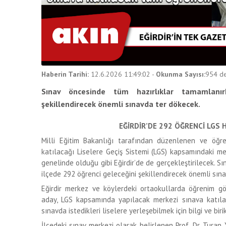
Haberin Tarihi:
12.6.2026 11:49:02
-
Okunma Sayısı:
954
de
Sınav öncesinde tüm hazırlıklar tamamlanır
şekillendirecek önemli sınavda ter dökecek.
EĞİRDİR’DE 292 ÖĞRENCİ
LGS 
Milli Eğitim Bakanlığı tarafından düzenlenen ve öğrenc
katılacağı Liselere Geçiş Sistemi (LGS) kapsamındaki m
genelinde olduğu gibi Eğirdir’de de gerçekleştirilecek. 
ilçede 292 öğrenci geleceğini şekillendirecek önemli sın
Eğirdir merkez ve köylerdeki ortaokullarda öğrenim gö
aday, LGS kapsamında yapılacak merkezi sınava katılaca
sınavda istedikleri liselere yerleşebilmek için bilgi ve bir
İlçedeki sınav merkezi olarak belirlenen Prof. Dr. Turan