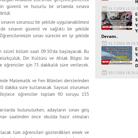
H
erin güvenli ve huzurlu bir ortamda sınava
31.7.2026 11:22:
rildi.
E
S
 sınavın sorunsuz bir şekilde uygulanabilmesi
Y
mizde sınavın güvenli ve sağlıklı bir şekilde
Y
Öğrencilerimizin sınav sürecini en iyi şekilde
Devamı..
31.7.2026 09:29:
E
an sözel bölüm saat 09.30’da başlayacak. Bu
Y
türkçülük, Din Kültürü ve Ahlak Bilgisi ile
A
 öğrenciler için 75 dakikalık süre verilecek.
D
30.7.2026 18:16:
ümde Matematik ve Fen Bilimleri derslerinden
80 dakika süre kullanacak. Sayısal oturumun
Böylece öğrenciler toplam 90 soruyu 155
rılarda bulunulurken, adayların sınav giriş
sınav saatinden önce okulda hazır olmaları
tılacak tüm öğrencileri gösterdikleri emek ve