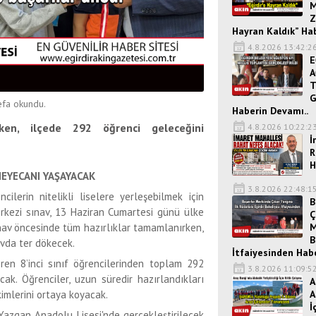
M
Z
Hayran Kaldık” Ha
4.8.2026 13:42:2
E
A
T
G
fa okundu.
Haberin Devamı..
ken, ilçede 292 öğrenci geleceğini
4.8.2026 10:22:2
İ
R
H
HEYECANI YAŞAYACAK
3.8.2026 22:48:1
ilerin nitelikli liselere yerleşebilmek için
B
erkezi sınav, 13 Haziran Cumartesi günü ülke
Ç
M
Sınav öncesinde tüm hazırlıklar tamamlanırken,
B
avda ter dökecek.
İtfaiyesinden Hab
ren 8’inci sınıf öğrencilerinden toplam 292
3.8.2026 11:09:5
k. Öğrenciler, uzun süredir hazırlandıkları
A
A
ikimlerini ortaya koyacak.
İ
 Yazgan Anadolu Lisesi'nde gerçekleştirilecek