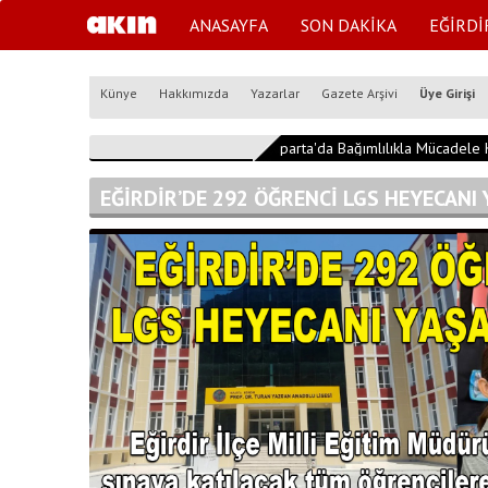
ANASAYFA
SON DAKİKA
EĞİRDİ
Künye
Hakkımızda
Yazarlar
Gazete Arşivi
Üye Girişi
15:39:42
Isparta'da Bağımlılıkla Mücadele K
EĞİRDİR’DE 292 ÖĞRENCİ LGS HEYECANI