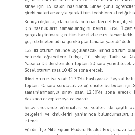
sınav için 15 salon hazırlandı. Sınav günü öğrencil
girebilmeleri amacıyla gerekli tüm tedbirlerin alındığı bildi
Konuya ilişkin açıklamalarda bulunan Necdet Erol, ilçede
için hazırlıkların tamamlandığını belirtti. Erol, “İlçe
gerçekleştirilmesi için tüm hazırlıklarımızı tamamladık. 
geçirebilmeleri adına gerekli planlamalar yapıldı” dedi.
LGS, iki oturum halinde uygulanacak. Birinci oturum ol
bölümde öğrencilere Türkçe, T.C. İnkılap Tarihi ve Ata
Yabancı Dil derslerinden toplam 50 soru yöneltilecek ve
Sözel oturum saat 10.45’te sona erecek.
İkinci oturum ise saat 11.30’da başlayacak. Sayısal böl
toplam 40 soru sorulacak ve öğrenciler bu bölüm için 
tamamlanmasıyla sınav saat 12.50’de sona erecek. 
dakikada cevaplamaya çalışacak.
Sınav öncesinde öğrencilere ve velilere de çeşitli uya
belgeleri ve kimliklerini yanlarında bulundurmaları, 
istendi.
Eğirdir İlçe Milli Eğitim Müdürü Necdet Erol, sınava ka