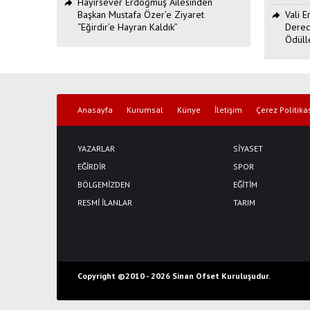
Hayırsever Erdoğmuş Ailesinden
Başkan Mustafa Özer’e Ziyaret
Vali 
“Eğirdir’e Hayran Kaldık”
Derec
Ödüll
Anasayfa
Kurumsal
Künye
İletişim
Çerez Politika
YAZARLAR
SİYASET
EĞİRDİR
SPOR
BÖLGEMİZDEN
EĞİTİM
RESMİ İLANLAR
TARIM
Copyright ©2010 -
2026 Sinan Ofset Kuruluşudur.