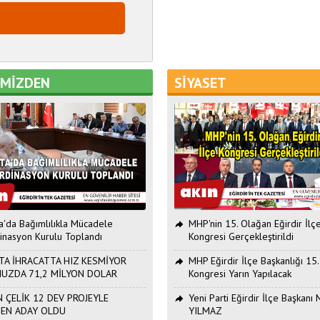
EMİZDEN
SİYASET
ta'da Bağımlılıkla Mücadele
MHP'nin 15. Olağan Eğirdir İlç
inasyon Kurulu Toplandı
Kongresi Gerçekleştirildi
TA İHRACATTA HIZ KESMİYOR
MHP Eğirdir İlçe Başkanlığı 15
UZDA 71,2 MİLYON DOLAR
Kongresi Yarın Yapılacak
 ÇELİK 12 DEV PROJEYLE
Yeni Parti Eğirdir İlçe Başkan
DEN ADAY OLDU
YILMAZ