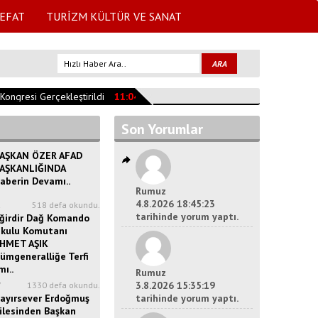
EFAT
TURİZM KÜLTÜR VE SANAT
ngresi Gerçekleştirildi
11:04:47
YEŞİLADA CAMİSİNİN TARİHİ
10:35:3
Son Yorumlar
AŞKAN ÖZER AFAD
AŞKANLIĞINDA
aberin Devamı..
Rumuz
4.8.2026 18:45:23
2
518 defa okundu.
tarihinde yorum yaptı.
ğirdir Dağ Komando
kulu Komutanı
HMET AŞIK
ümgeneralliğe Terfi
ı..
Rumuz
3.8.2026 15:35:19
7
1330 defa okundu.
ayırsever Erdoğmuş
tarihinde yorum yaptı.
ilesinden Başkan