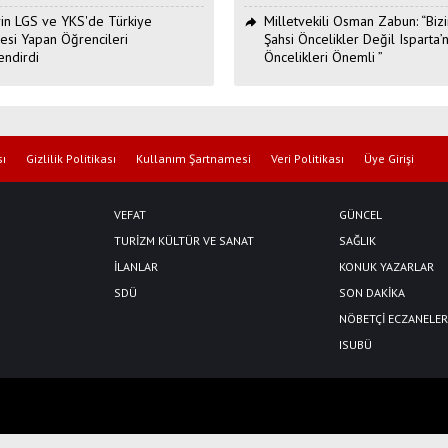
Erin LGS ve YKS'de Türkiye
Milletvekili Osman Zabun: “Bizi
esi Yapan Öğrencileri
Şahsi Öncelikler Değil Isparta’n
endirdi
Öncelikleri Önemli ”
sı
Gizlilik Politikası
Kullanım Şartnamesi
Veri Politikası
Üye Girişi
VEFAT
GÜNCEL
TURİZM KÜLTÜR VE SANAT
SAĞLIK
İLANLAR
KONUK YAZARLAR
SDÜ
SON DAKİKA
NÖBETÇİ ECZANELER
ISUBÜ