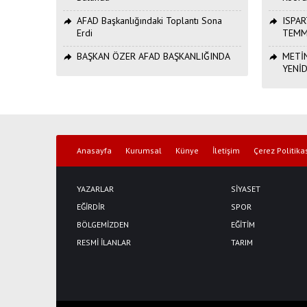
AFAD Başkanlığındaki Toplantı Sona
ISPAR
Erdi
TEMM
BAŞKAN ÖZER AFAD BAŞKANLIĞINDA
METİN
YENİ
Anasayfa
Kurumsal
Künye
İletişim
Çerez Politika
YAZARLAR
SİYASET
EĞİRDİR
SPOR
BÖLGEMİZDEN
EĞİTİM
RESMİ İLANLAR
TARIM