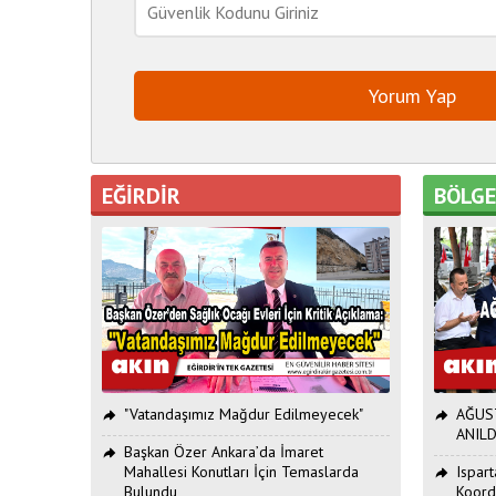
EĞİRDİR
BÖLG
"Vatandaşımız Mağdur Edilmeyecek"
AĞUST
ANILD
Başkan Özer Ankara’da İmaret
Mahallesi Konutları İçin Temaslarda
Ispar
Bulundu
Koord