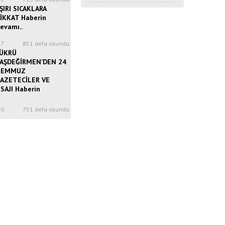
ŞIRI SICAKLARA
İKKAT Haberin
evamı..
47
851 defa okundu.
ÜKRÜ
AŞDEĞİRMEN’DEN 24
TEMMUZ
AZETECİLER VE
SAJI Haberin
50
751 defa okundu.