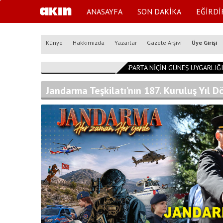
ANASAYFA
SON DAKİKA
EĞİRDİ
Künye
Hakkımızda
Yazarlar
Gazete Arşivi
Üye Girişi
14:54:53
ISPARTA NİÇİN GÜNEŞ UYGARLIĞI K
Jandarma Teşkilatı’nın 187. Kuruluş Yıl 