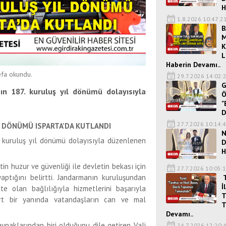
H
1.8.2026 10:47:2
B
M
K
L
Haberin Devamı..
fa okundu.
29.7.2026 14:02:
G
nın 187. kuruluş yıl dönümü dolayısıyla
Ö
"
D
27.7.2026 10:14:
IL DÖNÜMÜ ISPARTA’DA KUTLANDI
N
7. kuruluş yıl dönümü dolayısıyla düzenlenen
D
H
in huzur ve güvenliği ile devletin bekası için
27.7.2026 10:05:
ptığını belirtti. Jandarmanın kuruluşundan
T
İ
te olan bağlılığıyla hizmetlerini başarıyla
T
ört bir yanında vatandaşların can ve mal
T
Devamı..
aynaklarından biri olduğunu dile getiren Vali
24.7.2026 12:20: