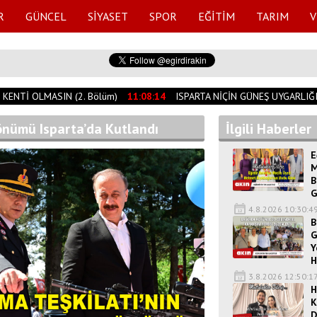
R
GÜNCEL
SİYASET
SPOR
EĞİTİM
TARIM
V
ENTİ OLMASIN (2. Bölüm)
11:08:14
ISPARTA NİÇİN GÜNEŞ UYGARLIĞI 
Dönümü Isparta’da Kutlandı
İlgili Haberler
E
M
B
G
4.8.2026 10:30:4
B
G
Y
H
3.8.2026 12:50:1
H
K
D