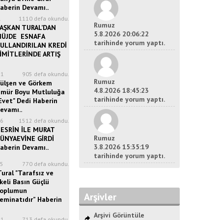
aberin Devamı..
1
1110 defa okundu.
Rumuz
AŞKAN TURAL’DAN
5.8.2026 20:06:22
ÜJDE ESNAFA
tarihinde yorum yaptı.
ULLANDIRILAN KREDİ
İMİTLERİNDE ARTIŞ
21
905 defa okundu.
Rumuz
ülşen ve Görkem
4.8.2026 18:45:23
mür Boyu Mutluluğa
tarihinde yorum yaptı.
Evet" Dedi Haberin
evamı..
46
1512 defa okundu.
ESRİN İLE MURAT
Rumuz
ÜNYAEVİNE GİRDİ
3.8.2026 15:35:19
aberin Devamı..
tarihinde yorum yaptı.
15
770 defa okundu.
ural "Tarafsız ve
lkeli Basın Güçlü
oplumun
Arşivler
eminatıdır” Haberin
Arşivi Görüntüle
41
713 defa okundu.