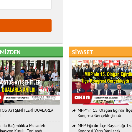
EMİZDEN
SİYASET
OS AYI ŞEHİTLERİ DUALARLA
MHP'nin 15. Olağan Eğirdir İlç
I
Kongresi Gerçekleştirildi
ta'da Bağımlılıkla Mücadele
MHP Eğirdir İlçe Başkanlığı 15
inasyon Kurulu Toplandı
Kongresi Yarın Yapılacak