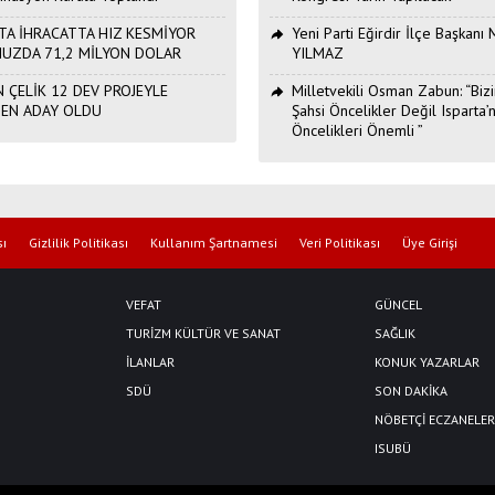
TA İHRACATTA HIZ KESMİYOR
Yeni Parti Eğirdir İlçe Başkan
UZDA 71,2 MİLYON DOLAR
YILMAZ
 ÇELİK 12 DEV PROJEYLE
Milletvekili Osman Zabun: “Bizi
DEN ADAY OLDU
Şahsi Öncelikler Değil Isparta’n
Öncelikleri Önemli ”
sı
Gizlilik Politikası
Kullanım Şartnamesi
Veri Politikası
Üye Girişi
VEFAT
GÜNCEL
TURİZM KÜLTÜR VE SANAT
SAĞLIK
İLANLAR
KONUK YAZARLAR
SDÜ
SON DAKİKA
NÖBETÇİ ECZANELER
ISUBÜ