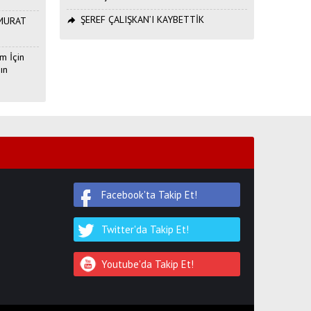
ŞEREF ÇALIŞKAN’I KAYBETTİK
ı MURAT
m İçin
ın
Facebook'ta Takip Et!
Twitter'da Takip Et!
Youtube'da Takip Et!