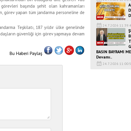
A
, görevleri başında şehit olan kahramanları
D
rin, görev yapan tüm jandarma personeline de
D
24.7.2026 11:39:
andarma Teşkilatı, 187 yıldır ülke genelinde
Ş
daşların güvenliği için görev yapmaya devam
B
G
BASIN BAYRAMI ME
Bu Haberi Paylaş
Devamı..
24.7.2026 11:00: