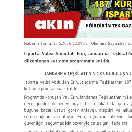
Haberin Tarihi:
15.6.2026 12:09:58
-
Okunma Sayısı:
687
de
Isparta Valisi Abdullah Erin, Jandarma Teşkilatı’
düzenlenen kutlama programına katıldı.
JANDARMA TEŞKİLATI’NIN 187. KURULUŞ Y
Isparta Valisi Abdullah Erin, Jandarma Teşkilatı’nın 18
kutlama programına katıldı.
Programda konuşan Vali Erin, Jandarma Teşkilatı'nın millet
gece gündüz demeden büyük bir fedakârlıkla görev ya
bugüne kadar üstün görev anlayışı, disiplini ve mille
sürdürdüğünü vurgulayan Erin, teşkilatın ülkenin d
güvenliğini sağlamak için özveriyle çalıştığını ifade etti.
Jandarma Teşkilatı'nın köklü geçmişiyle milletin gurur k