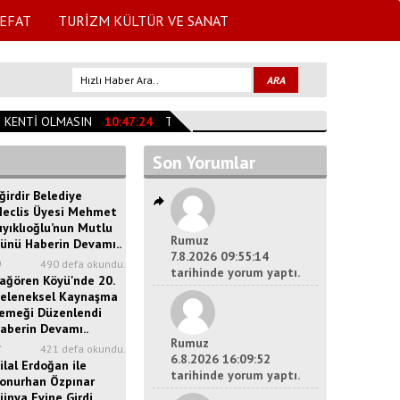
EFAT
TURİZM KÜLTÜR VE SANAT
KENTİ OLMASIN
10:47:24
TESLİME TAŞAN VEFAT ETTİ
09:59:00
MÜR
Son Yorumlar
ğirdir Belediye
eclis Üyesi Mehmet
ıyıklıoğlu’nun Mutlu
Rumuz
ünü Haberin Devamı..
7.8.2026 09:55:14
9
490 defa okundu.
tarihinde yorum yaptı.
ağören Köyü'nde 20.
eleneksel Kaynaşma
emeği Düzenlendi
aberin Devamı..
Rumuz
7
421 defa okundu.
6.8.2026 16:09:52
ilal Erdoğan ile
tarihinde yorum yaptı.
onurhan Özpınar
ünya Evine Girdi