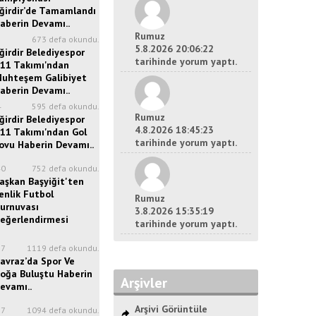
ğirdir’de Tamamlandı
aberin Devamı..
Rumuz
5
673 defa okundu.
5.8.2026 20:06:22
ğirdir Belediyespor
tarihinde yorum yaptı.
11 Takımı'ndan
uhteşem Galibiyet
aberin Devamı..
4
595 defa okundu.
Rumuz
ğirdir Belediyespor
4.8.2026 18:45:23
11 Takımı'ndan Gol
tarihinde yorum yaptı.
ovu Haberin Devamı..
40
752 defa okundu.
aşkan Başyiğit'ten
enlik Futbol
Rumuz
urnuvası
3.8.2026 15:35:19
eğerlendirmesi
tarihinde yorum yaptı.
27
1119 defa okundu.
avraz’da Spor Ve
oğa Buluştu Haberin
Arşivler
evamı..
Arşivi Görüntüle
17
1094 defa okundu.