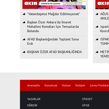
"Vatandaşımız Mağdur Edilmeyecek"
AĞUST
ANILD
Başkan Özer Ankara’da İmaret
Mahallesi Konutları İçin Temaslarda
Ispar
Bulundu
Koord
AFAD Başkanlığındaki Toplantı Sona
ISPAR
Erdi
TEMM
BAŞKAN ÖZER AFAD BAŞKANLIĞINDA
METİN
YENİ
Anasayfa
Kurumsal
Künye
İletişim
Çerez Politika
YAZARLAR
SİYASET
EĞİRDİR
SPOR