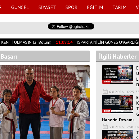
R
GÜNCEL
SİYASET
SPOR
EĞİTİM
TARIM
V
ENTİ OLMASIN (2. Bölüm)
11:08:14
ISPARTA NİÇİN GÜNEŞ UYGARLIĞI 
Başarı
İlgili Haberler
E
U
L
D
6.8.2026 10:25:3
E
K
T
G
Haberin Devamı..
3.8.2026 12:40:0
T
Ş