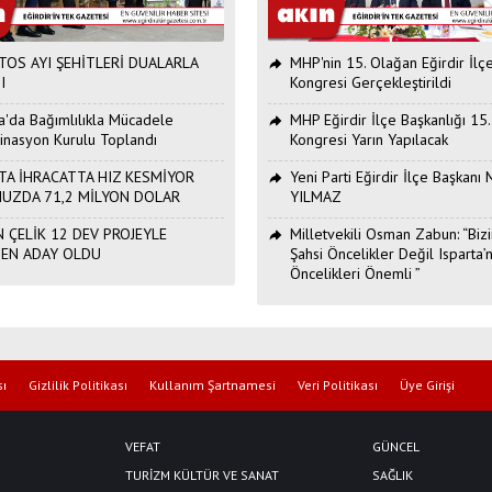
OS AYI ŞEHİTLERİ DUALARLA
MHP'nin 15. Olağan Eğirdir İlç
I
Kongresi Gerçekleştirildi
ta'da Bağımlılıkla Mücadele
MHP Eğirdir İlçe Başkanlığı 15
inasyon Kurulu Toplandı
Kongresi Yarın Yapılacak
TA İHRACATTA HIZ KESMİYOR
Yeni Parti Eğirdir İlçe Başkan
UZDA 71,2 MİLYON DOLAR
YILMAZ
 ÇELİK 12 DEV PROJEYLE
Milletvekili Osman Zabun: “Bizi
DEN ADAY OLDU
Şahsi Öncelikler Değil Isparta’n
Öncelikleri Önemli ”
sı
Gizlilik Politikası
Kullanım Şartnamesi
Veri Politikası
Üye Girişi
VEFAT
GÜNCEL
TURİZM KÜLTÜR VE SANAT
SAĞLIK