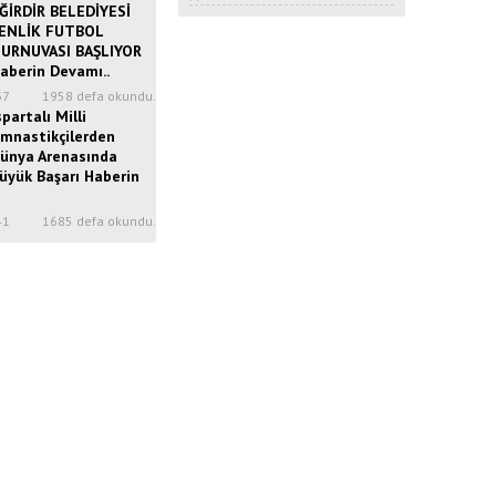
ĞİRDİR BELEDİYESİ
ENLİK FUTBOL
URNUVASI BAŞLIYOR
aberin Devamı..
37
1958 defa okundu.
spartalı Milli
imnastikçilerden
ünya Arenasında
üyük Başarı Haberin
41
1685 defa okundu.