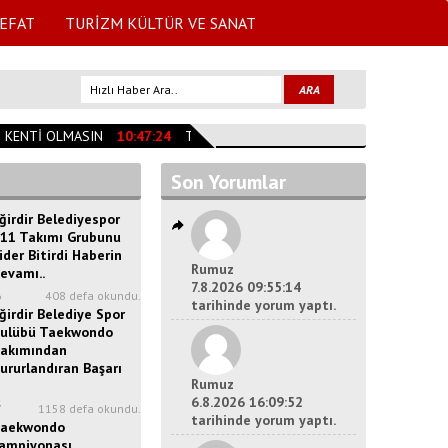
EFAT
TURİZM KÜLTÜR VE SANAT
KENTİ OLMASIN
10:47:24
TESLİME TAŞAN VEFAT ETTİ
09:59:00
MÜR
Son Yorumlar
ğirdir Belediyespor
11 Takımı Grubunu
ider Bitirdi Haberin
Rumuz
evamı..
7.8.2026 09:55:14
6
408 defa okundu.
tarihinde yorum yaptı.
ğirdir Belediye Spor
ulübü Taekwondo
akımından
ururlandıran Başarı
Rumuz
6.8.2026 16:09:52
7
1158 defa okundu.
tarihinde yorum yaptı.
aekwondo
ampiyonası