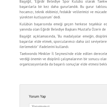
Başyiğit, “Eğirdir Belediye Spor Kulübü olarak Taek
başarılarla bir kez daha gururlandık. Bu gurur tabl
hocamızı, teknik ekibimizi, fedakâr velilerimizi ve müca
yürekten kutluyorum” dedi.
Kulübün başarısında emeği geçen herkese teşekkür ed
yanında olan Eğirdir Belediye Başkanı Mustafa Özer’e de 
Başyiğit açıklamasında, “Bu madalyalar emeğin, disiplin
başarılar elde etmek, sporcularımızı daha üst seviyeler
ilerlemektir” ifadelerini kullandı.
Taekwondo Minikler İl Seçmesi’nde elde edilen dereceler
verdiği önemin ve disiplinli çalışmalarının bir sonucu ola
organizasyonlarda da başarılı sonuçlar elde etmesi bekle
Yorum Yap