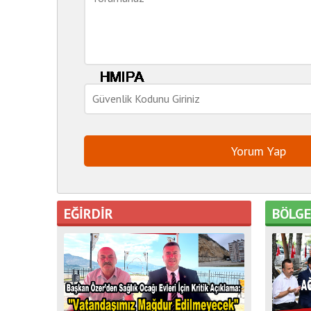
EĞİRDİR
BÖLG