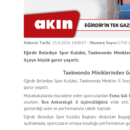
Haberin Tarihi:
15.6.2026 14:08:07
-
Okunma Sayısı:
1730
d
Eğirdir Belediye Spor Kulübü, Taekwondo Minikler
ilçeye büyük gurur yaşattı.
Taekwondo Miniklerinden Gu
Eğirdir Belediye Spor Kulübü, Taekwondo Minikler İl Seç
gurur yaşattı.
Müsabakalarda mücadele eden sporculardan
Esma Gül G
olurken,
İkra Ankaralıgil il üçüncülüğünü
elde etti
gösterdiği azim ve performansla takdir topladı.
Eğirdir Belediye Spor Kulübü Başkanı Abdullah Başyiği
açıklamada, sporcuların ortaya koyduğu performansın guru