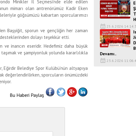
wondo Minikler İl Seçmesi’nde elde edilen
E
osunun mimarı olan antrenörümüz Kadir Eken
Ş
T
deleleriyle göğsümüzü kabartan sporcularımızı
H
25.6.2026 14:14:
en Başyiğit, sporun ve gençliğin her zaman
I
desteklerinden dolayı teşekkür etti.
J
D
in ve inancın eseridir. Hedefimiz daha büyük
B
e taşımak ve şampiyonluk yolunda kararlılıkla
Devamı..
23.6.2026 11:06:
, Eğirdir Belediye Spor Kulübü’nün altyapıya
rak değerlendirilirken, sporcuların önümüzdeki
niyor.
Bu Haberi Paylaş