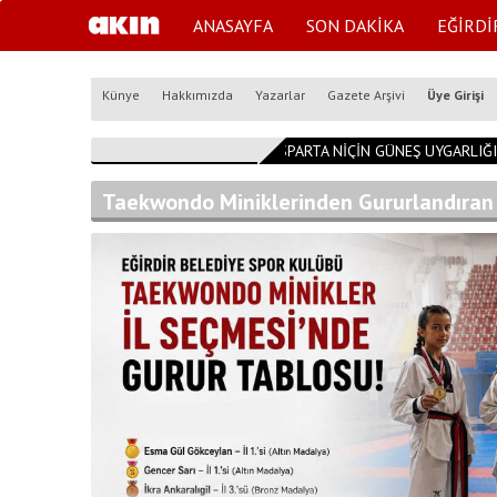
ANASAYFA
SON DAKİKA
EĞİRDİ
Künye
Hakkımızda
Yazarlar
Gazete Arşivi
Üye Girişi
14:54:53
ISPARTA NİÇİN GÜNEŞ UYGARLIĞI K
Taekwondo Miniklerinden Gururlandıran 