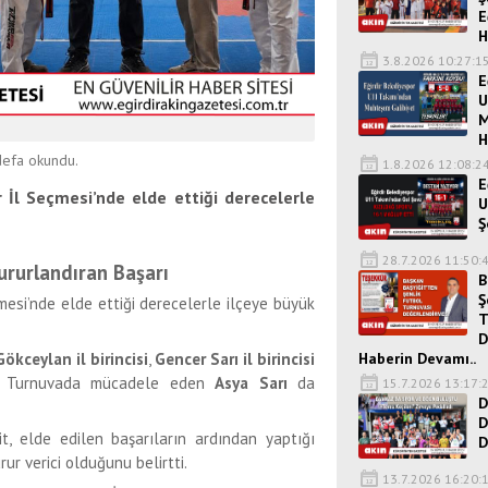
E
H
3.8.2026 10:27:1
E
U
M
H
efa okundu.
1.8.2026 12:08:2
E
 İl Seçmesi’nde elde ettiği derecelerle
U
Ş
28.7.2026 11:50:
rurlandıran Başarı
B
Ş
mesi’nde elde ettiği derecelerle ilçeye büyük
T
D
Haberin Devamı..
ökceylan il birincisi
,
Gencer Sarı il birincisi
. Turnuvada mücadele eden
Asya Sarı
da
15.7.2026 13:17:
D
D
t, elde edilen başarıların ardından yaptığı
D
r verici olduğunu belirtti.
13.7.2026 16:20: