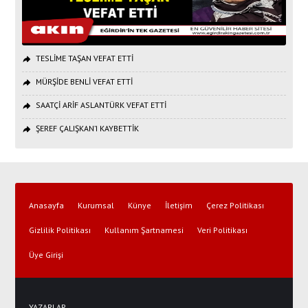
TESLİME TAŞAN VEFAT ETTİ
MÜRŞİDE BENLİ VEFAT ETTİ
SAATÇİ ARİF ASLANTÜRK VEFAT ETTİ
ŞEREF ÇALIŞKAN’I KAYBETTİK
Anasayfa
Kurumsal
Künye
İletişim
Çerez Politikası
Gizlilik Politikası
Kullanım Şartnamesi
Veri Politikası
Üye Girişi
YAZARLAR