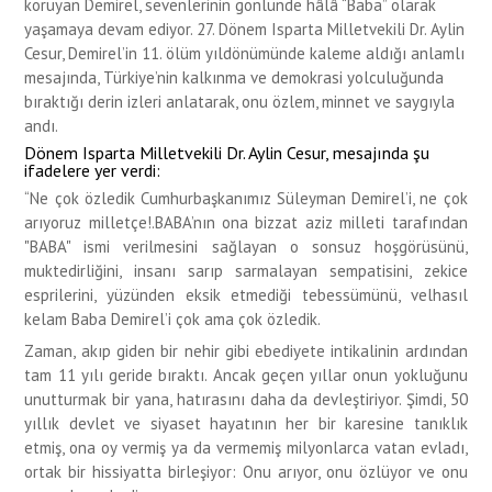
koruyan Demirel, sevenlerinin gönlünde hâlâ “Baba” olarak
yaşamaya devam ediyor. 27. Dönem Isparta Milletvekili Dr. Aylin
Cesur, Demirel’in 11. ölüm yıldönümünde kaleme aldığı anlamlı
mesajında, Türkiye’nin kalkınma ve demokrasi yolculuğunda
bıraktığı derin izleri anlatarak, onu özlem, minnet ve saygıyla
andı.
Dönem Isparta Milletvekili Dr. Aylin Cesur, mesajında şu
ifadelere yer verdi:
“Ne çok özledik Cumhurbaşkanımız Süleyman Demirel’i, ne çok
arıyoruz milletçe!.BABA’nın ona bizzat aziz milleti tarafından
"BABA" ismi verilmesini sağlayan o sonsuz hoşgörüsünü,
muktedirliğini, insanı sarıp sarmalayan sempatisini, zekice
esprilerini, yüzünden eksik etmediği tebessümünü, velhasıl
kelam Baba Demirel’i çok ama çok özledik.
Zaman, akıp giden bir nehir gibi ebediyete intikalinin ardından
tam 11 yılı geride bıraktı. Ancak geçen yıllar onun yokluğunu
unutturmak bir yana, hatırasını daha da devleştiriyor. Şimdi, 50
yıllık devlet ve siyaset hayatının her bir karesine tanıklık
etmiş, ona oy vermiş ya da vermemiş milyonlarca vatan evladı,
ortak bir hissiyatta birleşiyor: Onu arıyor, onu özlüyor ve onu