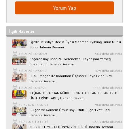
İlgili Haberler
Eğirdir Belediye Meclis Üyesi Mehmet Bıyıklıoğlu’nun Mutlu
Günü Haberin Devamı..
4.8.2026 10:30:49
504 defa okundu.
Bağören Köyü'nde 20. Geleneksel Kaynaşma Yemeği
Düzenlendi Haberin Devamı..
3.8.2026 12:50:17
429 defa okundu.
Hilal Erdoğan ile Konurhan Özpınar Dünya Evine Girdi
Haberin Devamı..
1.8.2026 10:47:21
1111 defa okundu.
BAŞKAN TURAL’DAN MÜJDE ESNAFA KULLANDIRILAN KREDİ
LİMİTLERİNDE ARTIŞ Haberin Devamı..
29.7.2026 14:02:21
908 defa okundu.
Gülşen ve Görkem Ömür Boyu Mutluluğa "Evet" Dedi
Haberin Devamı..
27.7.2026 10:14:46
1513 defa okundu.
NESRİN İLE MURAT DÜNYAEVİNE GİRDİ Haberin Devamı..