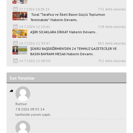
27.7.2026 10:05:15
771 defa okundu.
Tural "Tarafsız ve İlkeli Basın Güçlü Toplumun
Teminatıdır” Haberin Devamı..
24.7.2026 12:20:41
718 defa okundu.
AŞIRI SICAKLARA DİKKAT Haberin Devamı..
24.7.2026 11:39:47
852 defa okundu.
ŞÜKRÜ BAŞDEĞİRMEN’DEN 24 TEMMUZ GAZETECİLER VE
BASIN BAYRAMI MESAJI Haberin Devamı..
24.7.2026 11:00:50
752 defa okundu.
Son Yorumlar
Rumuz
7.8.2026 09:55:14
tarihinde yorum yaptı.