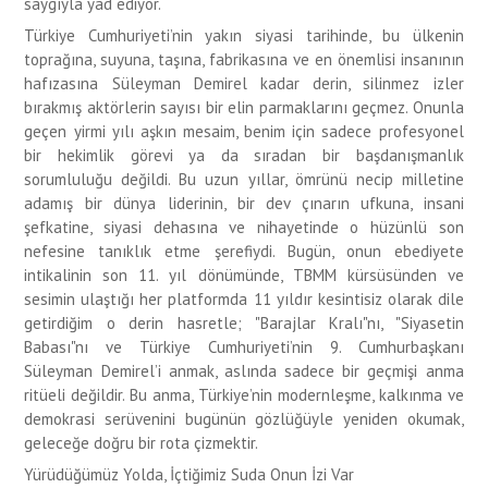
saygıyla yad ediyor.
Türkiye Cumhuriyeti’nin yakın siyasi tarihinde, bu ülkenin
toprağına, suyuna, taşına, fabrikasına ve en önemlisi insanının
hafızasına Süleyman Demirel kadar derin, silinmez izler
bırakmış aktörlerin sayısı bir elin parmaklarını geçmez. Onunla
geçen yirmi yılı aşkın mesaim, benim için sadece profesyonel
bir hekimlik görevi ya da sıradan bir başdanışmanlık
sorumluluğu değildi. Bu uzun yıllar, ömrünü necip milletine
adamış bir dünya liderinin, bir dev çınarın ufkuna, insani
şefkatine, siyasi dehasına ve nihayetinde o hüzünlü son
nefesine tanıklık etme şerefiydi. Bugün, onun ebediyete
intikalinin son 11. yıl dönümünde, TBMM kürsüsünden ve
sesimin ulaştığı her platformda 11 yıldır kesintisiz olarak dile
getirdiğim o derin hasretle; "Barajlar Kralı"nı, "Siyasetin
Babası"nı ve Türkiye Cumhuriyeti’nin 9. Cumhurbaşkanı
Süleyman Demirel’i anmak, aslında sadece bir geçmişi anma
ritüeli değildir. Bu anma, Türkiye’nin modernleşme, kalkınma ve
demokrasi serüvenini bugünün gözlüğüyle yeniden okumak,
geleceğe doğru bir rota çizmektir.
Yürüdüğümüz Yolda, İçtiğimiz Suda Onun İzi Var