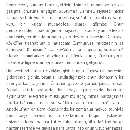
Benim çok yakından tanıma, dizinin dibinde bulunma ve birlikte
çalışma onuruna eriştiğim Süleyman Demirel, siyaseti hiçbir
zaman sırf bir yönetim mekanizması, soğuk bir bürokrasi ya da
kuru bir iktidar mücadelesi olarak görmedi. Onun
penceresinden bakıldığında siyaset; İslamköy’ün elektrik
görmemiş, kerpiç odalarından çıkıp devletin zirvesine, Çankaya
Köşkü’ne uzanabilen o muazzam Cumhuriyet mucizesinin ta
kendisiydi. Kendisini "İslamköy'den çıkan sığırtmaç Süleyman"
olarak tanımlarken duyduğu o büyük gurur, Cumhuriyet’in
fırsat eşitliğine olan sarsılmaz inancından geliyordu.
Her vesileyle altını çizdiğim gibi; bugün Türkiye’nin neresine
giderseniz gidiniz, başınızı kaldırdığınızda onun dehasının bir
eseriyle karşılaşırsınız. Üstünde güvenle yürüdüğümüz fersah
fersah asfalt yollarda, bir odaya girdiğimizde karanlığı
aydınlatan elektrikte, musluğumuzu açtığımızda bardağımıza
doldurduğumuz temiz ve sağlıklı suda onun emeği vardır.
Anadolu’nun en ücra köşelerinde, bir zamanlar makus talihiyle
baş başa bırakılmış topraklarında bugün yükselen
üniversitelerde, bacası tüten fabrikalarda, şifa dağıtan bölge
hastanelerinde ve devasa barajlarda hep onun vizyoner imzası