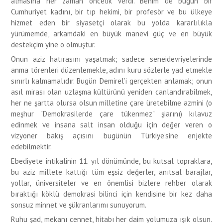
almasına her zaman öncelik verdi. Benim de bugün bir
Cumhuriyet kadını, bir tıp hekimi, bir profesör ve bu ülkeye
hizmet eden bir siyasetçi olarak bu yolda kararlılıkla
yürümemde, arkamdaki en büyük manevi güç ve en büyük
destekçim yine o olmuştur.
Onun aziz hatırasını yaşatmak; sadece seneidevriyelerinde
anma törenleri düzenlemekle, adını kuru sözlerle yad etmekle
sınırlı kalmamalıdır. Bugün Demirel’i gerçekten anlamak; onun
asıl mirası olan uzlaşma kültürünü yeniden canlandırabilmek,
her ne şartta olursa olsun milletine çare üretebilme azmini (o
meşhur "Demokrasilerde çare tükenmez" şiarını) kılavuz
edinmek ve insana salt insan olduğu için değer veren o
vizyoner bakış açısını bugünün Türkiye’sine enjekte
edebilmektir.
Ebediyete intikalinin 11. yıl dönümünde, bu kutsal topraklara,
bu aziz millete kattığı tüm eşsiz değerler, anıtsal barajlar,
yollar, üniversiteler ve en önemlisi bizlere rehber olarak
bıraktığı köklü demokrasi bilinci için kendisine bir kez daha
sonsuz minnet ve şükranlarımı sunuyorum.
Ruhu şad, mekanı cennet, hitabı her daim yolumuza ışık olsun.