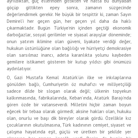
ayrıldıktan, güç ellerinden gittikten ve hatta bu dünyadan
göçüp gittikten epey sonra, zamanın süzgecinde
değerlendirmek gerekir. Ne büyük bir tespittir ki, zaman Sayın
Demirel’i her geçen gün, her geçen yıl daha da haklı
çıkarmaktadır. Bugün Türkiye’nin içinden geçtiği ekonomik
darboğazlar, sosyal gerilimler ve siyasal arayışlar döneminde;
onun yatırım iklimine olan güveni, liyakate verdiği değer,
hukukun üstünlüğüne olan bağlılığı ve hürriyetçi demokrasiye
olan sarsılmaz inancı, adeta karanlıkta yolunu kaybeden
gemilere istikamet gösteren bir kutup yıldızı gibi önümüzü
aydınlatıyor.
O, Gazi Mustafa Kemal Atatürk’ün ilke ve inkılaplarına
gönülden bağlı, Cumhuriyetin öz muhafızı ve milliyetçiliği
sadece dilde bir slogan olarak değil; ülkenin topyekun
kalkınmasında, fabrikalarında, Keban’ında, Atatürk Barajı’nda
gören özde bir vatanseverdi. Milletini hiçbir zaman boyun
eğecek bir tebaa olarak görmedi; aksine hakları olan, hukuku
olan, onurlu ve başı dik bireyler olarak gördü. Özellikle kız
çocuklarının okutulmasına, Türk kadınının cemiyet, siyaset ve
çalışma hayatında eşit, güçlü ve üretken bir şekilde yer