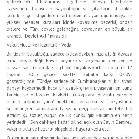
gelmektedir. Uluslararası ilişkilerde, dünya liderlerinin
karşısında Türkiye’nin saygınlığını ve çıkarlarını titizlikle
korurken, gerektiğinde en sert diplomatik yumruğu masaya en
yüksek nezaket kuralları içinde koyabilme becerisi, ondan
bizlere ve Türk devlet geleneğine devralınan en büyük, en
kıymetli "Devlet Aklı" mirasıdır.
Vakur, Mutlu ve Huzurlu Bir Veda
Bir liderin büyüklüğü, sadece iktidardayken imza attığı devasa
icraatlarıyla değil, hayatı boyunca ve yaşamının o en zor, en
hassas son anlarında sergilediği büyük vakarla da ölçülür. 17
Haziran 2015 gecesi saatler sabaha karşı 02.05’i
gösterdiğinde, Türkiye sadece bir Cumhurbaşkanını, bir siyasi
dehayı kaybetmedi; koca bir asırlık çınarını, yaşayan en canlı
tarihini ve hafızasını kaybetti. O kapkara, hüzünlü gecenin
hemen ardından, yüreğimdeki acı sonsuzken ve gözyaşlarım
sel olmuşken kameraların karşısına geçip tüm aziz millete ilan
ettiğim şu sözler, bugün de ilk günkü gibi kalbimin en derin
yerindedir: "Son dakikaya kadar bilinci açık olan Sayın Demirel;
vakur, mutlu ve huzurlu bir şekilde hayata veda etti."
O, ömrünün son akşamında, hastane odasındaki yatağında bile