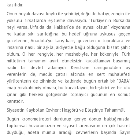
kazılıdır.
Onun büyük davası, köylü ile şehirliyi, doğu ile batıyı, zengin ile
yoksulu fırsatlarda eşitleme davasıydı. "Türkiye’nin Bursa’da
neyi varsa, Urfa’da da, Hakkari’de de aynısı olsun" vizyonuna
ne kadar sıkı sarıldığına, bu hedef uğruna uykusuz geçen
gecelerine, Anadolu’yu karış karış gezerken o topraklara ve
insanına nasıl bir aşkla, aidiyetle bağlı olduğuna bizzat şahit
oldum. O, her rengiyle, her mezhebiyle, her kökeniyle Türk
milletinin tamamını ayırt etmeksizin kucaklamayı başarmış
nadir bir devlet adamıydı. Kendisine canıgönülden oy
verenlerin de, meclis çatısı altında en sert muhalefeti
yürütenlerin de zihninde ve kalbinde bugün ortak bir "BABA"
imajı bırakabilmiş olması, bu kucaklayıcı, birleştirici ve bir ulu
çınar gibi herkesi gölgesinde toplayıcı gücünün en somut
kanıtıdır.
Siyasetin Kaybolan Cevheri: Hoşgörü ve Eleştiriye Tahammül
Bugün kronometreleri durdurup geriye dönüp baktığımızda,
toplumsal huzurumuzun ve siyaset arenasının en çok hasret
duyduğu, adeta mumla aradığı cevherlerin başında Sayın