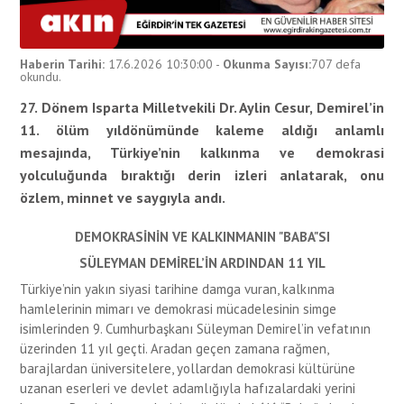
Haberin Tarihi:
17.6.2026 10:30:00
-
Okunma Sayısı:
707
defa
okundu.
27. Dönem Isparta Milletvekili Dr. Aylin Cesur, Demirel’in
11. ölüm yıldönümünde kaleme aldığı anlamlı
mesajında, Türkiye’nin kalkınma ve demokrasi
yolculuğunda bıraktığı derin izleri anlatarak, onu
özlem, minnet ve saygıyla andı.
DEMOKRASİNİN VE KALKINMANIN "BABA"SI
SÜLEYMAN DEMİREL’İN ARDINDAN 11 YIL
Türkiye’nin yakın siyasi tarihine damga vuran, kalkınma
hamlelerinin mimarı ve demokrasi mücadelesinin simge
isimlerinden 9. Cumhurbaşkanı Süleyman Demirel’in vefatının
üzerinden 11 yıl geçti. Aradan geçen zamana rağmen,
barajlardan üniversitelere, yollardan demokrasi kültürüne
uzanan eserleri ve devlet adamlığıyla hafızalardaki yerini