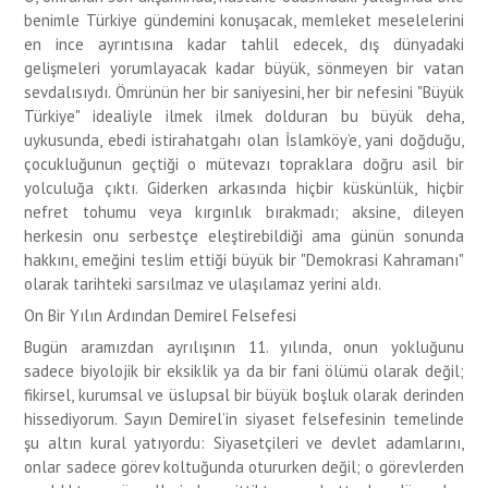
benimle Türkiye gündemini konuşacak, memleket meselelerini
en ince ayrıntısına kadar tahlil edecek, dış dünyadaki
gelişmeleri yorumlayacak kadar büyük, sönmeyen bir vatan
sevdalısıydı. Ömrünün her bir saniyesini, her bir nefesini "Büyük
Türkiye" idealiyle ilmek ilmek dolduran bu büyük deha,
uykusunda, ebedi istirahatgahı olan İslamköy’e, yani doğduğu,
çocukluğunun geçtiği o mütevazı topraklara doğru asil bir
yolculuğa çıktı. Giderken arkasında hiçbir küskünlük, hiçbir
nefret tohumu veya kırgınlık bırakmadı; aksine, dileyen
herkesin onu serbestçe eleştirebildiği ama günün sonunda
hakkını, emeğini teslim ettiği büyük bir "Demokrasi Kahramanı"
olarak tarihteki sarsılmaz ve ulaşılamaz yerini aldı.
On Bir Yılın Ardından Demirel Felsefesi
Bugün aramızdan ayrılışının 11. yılında, onun yokluğunu
sadece biyolojik bir eksiklik ya da bir fani ölümü olarak değil;
fikirsel, kurumsal ve üslupsal bir büyük boşluk olarak derinden
hissediyorum. Sayın Demirel’in siyaset felsefesinin temelinde
şu altın kural yatıyordu: Siyasetçileri ve devlet adamlarını,
onlar sadece görev koltuğunda otururken değil; o görevlerden