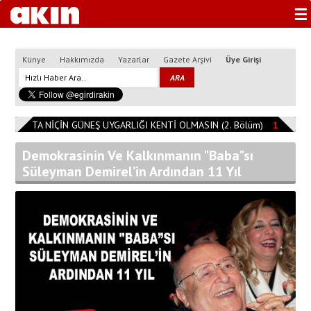
☰
Künye
Hakkımızda
Yazarlar
Gazete Arşivi
Üye Girişi
ISPARTA NİÇİN GÜNEŞ UYGARLIĞI KENTİ OLMASIN (2. Bölüm)
11:08:14
Demokrasinin Ve Kalkınmanın "Baba"sı
Süleyman Demirel’in Ardından 11 Yıl