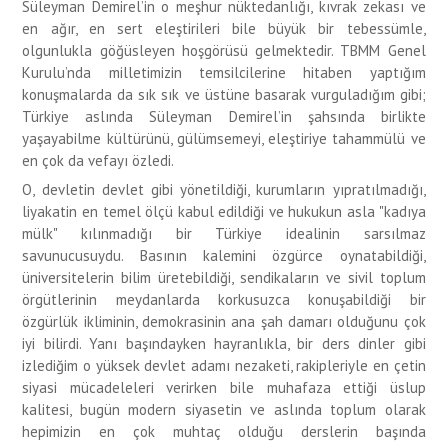
Süleyman Demirel’in o meşhur nüktedanlığı, kıvrak zekası ve
en ağır, en sert eleştirileri bile büyük bir tebessümle,
olgunlukla göğüsleyen hoşgörüsü gelmektedir. TBMM Genel
Kurulu’nda milletimizin temsilcilerine hitaben yaptığım
konuşmalarda da sık sık ve üstüne basarak vurguladığım gibi;
Türkiye aslında Süleyman Demirel’in şahsında birlikte
yaşayabilme kültürünü, gülümsemeyi, eleştiriye tahammülü ve
en çok da vefayı özledi.
O, devletin devlet gibi yönetildiği, kurumların yıpratılmadığı,
liyakatin en temel ölçü kabul edildiği ve hukukun asla "kadıya
mülk" kılınmadığı bir Türkiye idealinin sarsılmaz
savunucusuydu. Basının kalemini özgürce oynatabildiği,
üniversitelerin bilim üretebildiği, sendikaların ve sivil toplum
örgütlerinin meydanlarda korkusuzca konuşabildiği bir
özgürlük ikliminin, demokrasinin ana şah damarı olduğunu çok
iyi bilirdi. Yanı başındayken hayranlıkla, bir ders dinler gibi
izlediğim o yüksek devlet adamı nezaketi, rakipleriyle en çetin
siyasi mücadeleleri verirken bile muhafaza ettiği üslup
kalitesi, bugün modern siyasetin ve aslında toplum olarak
hepimizin en çok muhtaç olduğu derslerin başında