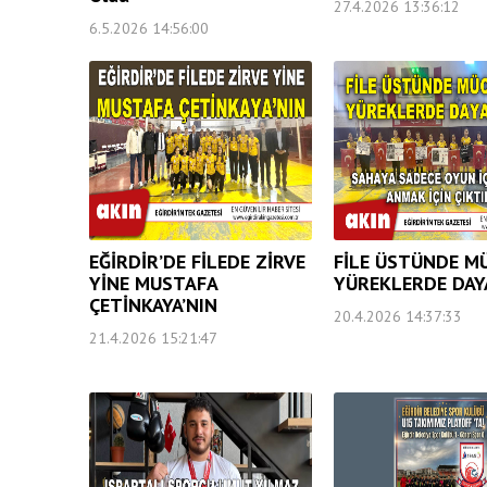
27.4.2026 13:36:12
6.5.2026 14:56:00
EĞİRDİR’DE FİLEDE ZİRVE
FİLE ÜSTÜNDE M
YİNE MUSTAFA
YÜREKLERDE DAY
ÇETİNKAYA’NIN
20.4.2026 14:37:33
21.4.2026 15:21:47