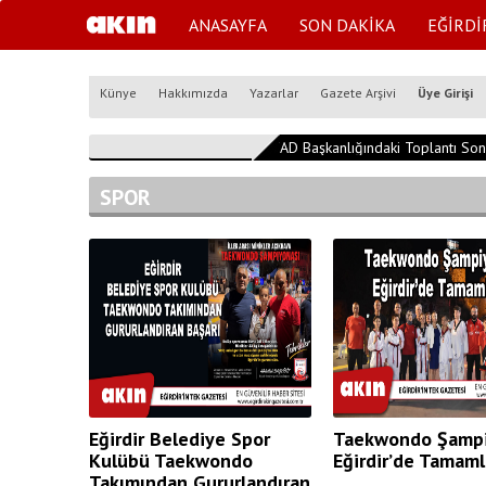
ANASAYFA
SON DAKİKA
EĞİRDİ
Künye
Hakkımızda
Yazarlar
Gazete Arşivi
Üye Girişi
17:34:24
AFAD Başkanlığındaki Toplantı Sona Er
SPOR
Eğirdir Belediye Spor
Taekwondo Şampi
Kulübü Taekwondo
Eğirdir’de Tamaml
Takımından Gururlandıran