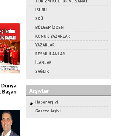
TURİZM KÜLTÜR VE SANAT
ISUBÜ
SDÜ
BÖLGEMİZDEN
KONUK YAZARLAR
YAZARLAR
RESMİ İLANLAR
İLANLAR
SAĞLIK
n Dünya
Arşivler
 Başarı
Haber Arşivi
Gazete Arşivi