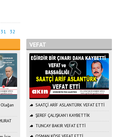
31
32
VEFAT
. Olağan
SAATÇİ ARİF ASLANTÜRK VEFAT ETTİ
ŞEREF ÇALIŞKAN’I KAYBETTİK
ı MURAT
TUNCAY BAKIR VEFAT ETTİ
OSMAN KÖSE VEFAT ETTİ
m İçin