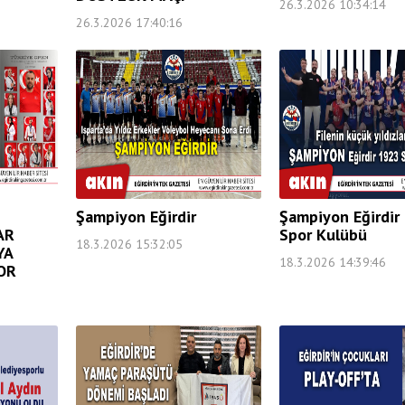
26.3.2026 10:34:14
26.3.2026 17:40:16
Şampiyon Eğirdir
Şampiyon Eğirdir
AR
Spor Kulübü
18.3.2026 15:32:05
YA
18.3.2026 14:39:46
OR