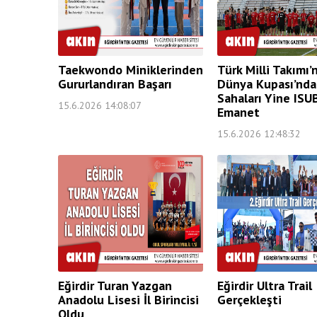
Taekwondo Miniklerinden
Türk Milli Takımı’
Gururlandıran Başarı
Dünya Kupası’nda
Sahaları Yine ISU
15.6.2026 14:08:07
Emanet
15.6.2026 12:48:32
Eğirdir Turan Yazgan
Eğirdir Ultra Trail
Anadolu Lisesi İl Birincisi
Gerçekleşti
Oldu