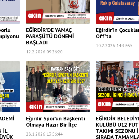
porlu
EĞİRDİR’DE YAMAÇ
Eğirdir’in Çocukla
ampiyonu
PARAŞÜTÜ DÖNEMİ
Off’ta
BAŞLADI
10.2.2026 14:39:55
12.2.2026 09:26:20
ADEMİ
Eğirdir Spor’un Başkenti
EĞİRDİR BELEDİY
Olmaya Hazır Bir İlçe
KULÜBÜ U12 FU
 İL
TAKIMI SEZONU İ
28.1.2026 13:56:44
BÜYÜK
SIRADA TAMAML