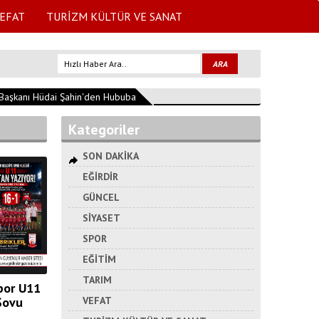
EFAT
TURİZM KÜLTÜR VE SANAT
anı Hüdai Şahin'den Hububat Sezonu Mesajı
12:01:42
SDÜ Başhekimlikte
Kategoriler
SON DAKİKA
EĞİRDİR
GÜNCEL
SİYASET
SPOR
EĞİTİM
TARIM
por U11
Şovu
VEFAT