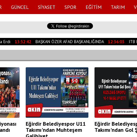
R
GÜNCEL
SİYASET
SPOR
EĞİTİM
TARIM
V
di
13:52:42
BAŞKAN ÖZER AFAD BAŞKANLIĞINDA
12:36:03
ITB Başk
yonası
Eğirdir Belediyespor U11
Eğirdir Belediyes
andı
Takımı'ndan Muhteşem
Takımı'ndan Gol 
Galibiyet