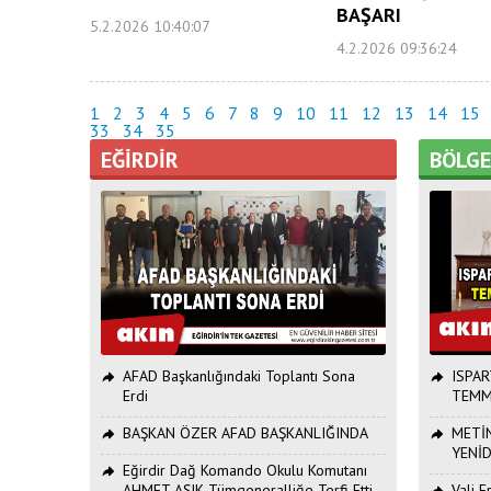
BAŞARI
5.2.2026 10:40:07
4.2.2026 09:36:24
1
2
3
4
5
6
7
8
9
10
11
12
13
14
15
33
34
35
EĞİRDİR
BÖLG
AFAD Başkanlığındaki Toplantı Sona
ISPAR
Erdi
TEMM
BAŞKAN ÖZER AFAD BAŞKANLIĞINDA
METİN
YENİ
Eğirdir Dağ Komando Okulu Komutanı
AHMET AŞIK Tümgeneralliğe Terfi Etti
Vali 