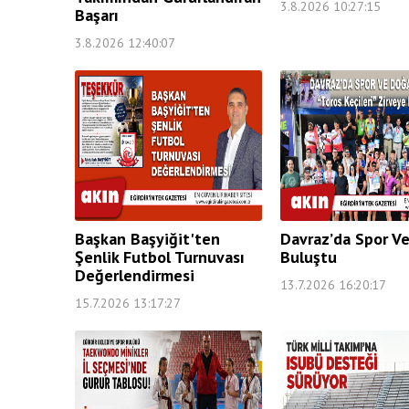
3.8.2026 10:27:15
Başarı
3.8.2026 12:40:07
Başkan Başyiğit'ten
Davraz’da Spor V
Şenlik Futbol Turnuvası
Buluştu
Değerlendirmesi
13.7.2026 16:20:17
15.7.2026 13:17:27