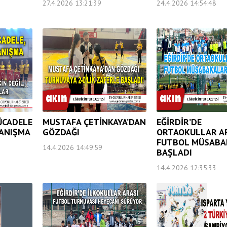
27.4.2026 13:21:39
24.4.2026 14:54:48
ÜCADELE
MUSTAFA ÇETİNKAYA’DAN
EĞİRDİR’DE
ANIŞMA
GÖZDAĞI
ORTAOKULLAR A
FUTBOL MÜSABA
14.4.2026 14:49:59
BAŞLADI
14.4.2026 12:35:33