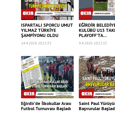
ISPARTALI SPORCU UMUT
EĞİRDİR BELEDİY
YILMAZ TÜRKİYE
KULÜBÜ U15 TAK
ŞAMPİYONU OLDU
PLAYOFF’TA…
14.4.2026 10:21:35
9.4.2026 10:22:15
Eğirdir’de İlkokullar Arası
Saint Paul Yürüyü
Futbol Turnuvası Başladı
Başvurular Başlad