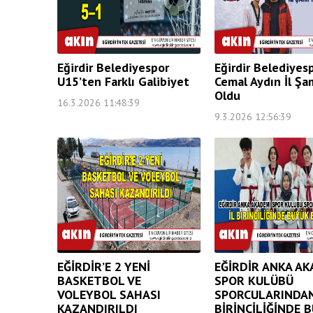
Eğirdir Belediyespor
Eğirdir Belediyes
U15’ten Farklı Galibiyet
Cemal Aydın İl Ş
Oldu
16.3.2026 11:48:39
9.3.2026 12:56:39
EĞİRDİR’E 2 YENİ
EĞİRDİR ANKA AK
BASKETBOL VE
SPOR KULÜBÜ
VOLEYBOL SAHASI
SPORCULARINDAN
KAZANDIRILDI
BİRİNCİLİĞİNDE 