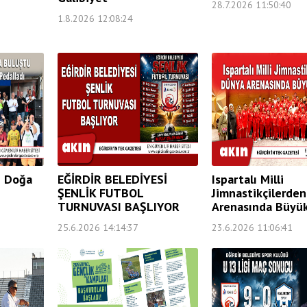
28.7.2026 11:50:40
1.8.2026 12:08:24
e Doğa
EĞİRDİR BELEDİYESİ
Ispartalı Milli
ŞENLİK FUTBOL
Jimnastikçilerde
TURNUVASI BAŞLIYOR
Arenasında Büyük
25.6.2026 14:14:37
23.6.2026 11:06:41