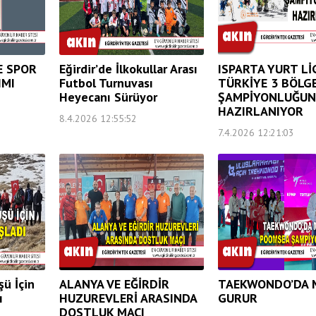
E SPOR
Eğirdir’de İlkokullar Arası
ISPARTA YURT Lİ
IMI
Futbol Turnuvası
TÜRKİYE 3 BÖLG
Heyecanı Sürüyor
ŞAMPİYONLUĞUN
HAZIRLANIYOR
8.4.2026 12:55:52
7.4.2026 12:21:03
şü İçin
ALANYA VE EĞİRDİR
TAEKWONDO’DA M
ı
HUZUREVLERİ ARASINDA
GURUR
DOSTLUK MAÇI