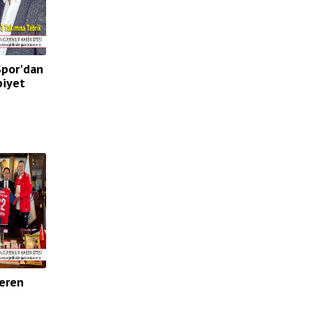
Spor'dan
biyet
eren