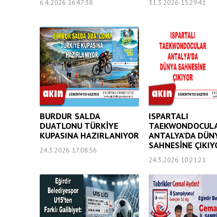
6.4.2026 16:47:38
31.3.2026 15:29:41
BURDUR SALDA
ISPARTALI
DUATLONU TÜRKİYE
TAEKWONDOCUL
KUPASINA HAZIRLANIYOR
ANTALYA’DA DÜN
SAHNESİNE ÇIKIY
24.3.2026 17:08:56
24.3.2026 10:21:21