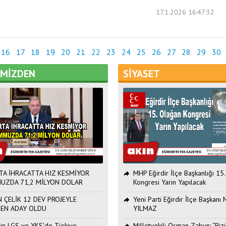
17.1.2026 16:47:32
16
17
18
19
20
21
22
23
24
25
26
27
28
29
30
EMİZDEN
SİYASET
TA İHRACATTA HIZ KESMİYOR
MHP Eğirdir İlçe Başkanlığı 15
UZDA 71,2 MİLYON DOLAR
Kongresi Yarın Yapılacak
 ÇELİK 12 DEV PROJEYLE
Yeni Parti Eğirdir İlçe Başkan
DEN ADAY OLDU
YILMAZ
Erin LGS ve YKS'de Türkiye
Milletvekili Osman Zabun: “Bizi