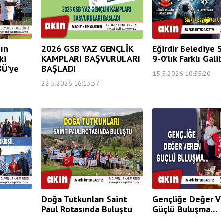
nın
2026 GSB YAZ GENÇLİK
Eğirdir Belediye 
ki
KAMPLARI BAŞVURULARI
9-0’lık Farklı Gali
BÜ’ye
BAŞLADI
15.5.2026 10:55:20
22.5.2026 16:13:37
Doğa Tutkunları Saint
Gençliğe Değer V
Paul Rotasında Buluştu
Güçlü Buluşma…