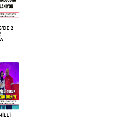
G'DE 2
E
A
İLLÎ