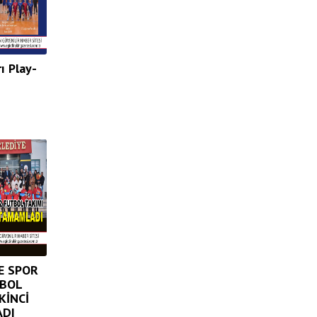
rı Play-
E SPOR
TBOL
KİNCİ
ADI