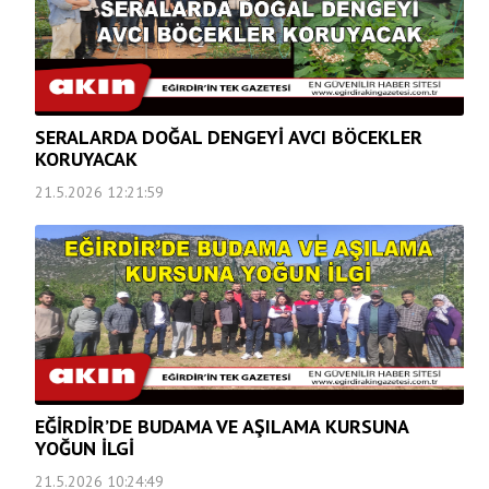
SERALARDA DOĞAL DENGEYİ AVCI BÖCEKLER
KORUYACAK
21.5.2026 12:21:59
EĞİRDİR’DE BUDAMA VE AŞILAMA KURSUNA
YOĞUN İLGİ
21.5.2026 10:24:49