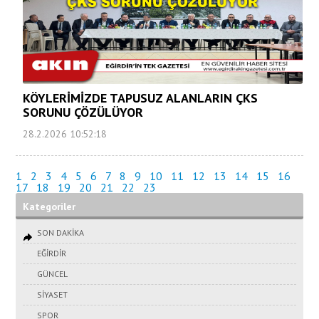
KÖYLERİMİZDE TAPUSUZ ALANLARIN ÇKS
SORUNU ÇÖZÜLÜYOR
28.2.2026 10:52:18
1
2
3
4
5
6
7
8
9
10
11
12
13
14
15
16
17
18
19
20
21
22
23
Kategoriler
SON DAKİKA
EĞİRDİR
GÜNCEL
SİYASET
SPOR