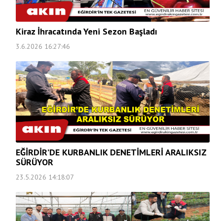
Kiraz İhracatında Yeni Sezon Başladı
3.6.2026 16:27:46
EĞİRDİR’DE KURBANLIK DENETİMLERİ ARALIKSIZ
SÜRÜYOR
23.5.2026 14:18:07