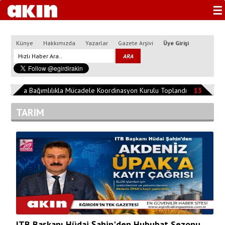
☰
Künye
Hakkımızda
Yazarlar
Gazete Arşivi
Üye Girişi
'da Bağımlılıkla Mücadele Koordinasyon Kurulu Toplandı
13:04:26
MHP'n
TARIM
ITB Başkanı Hüdai Şahin'den Hububat Sezonu