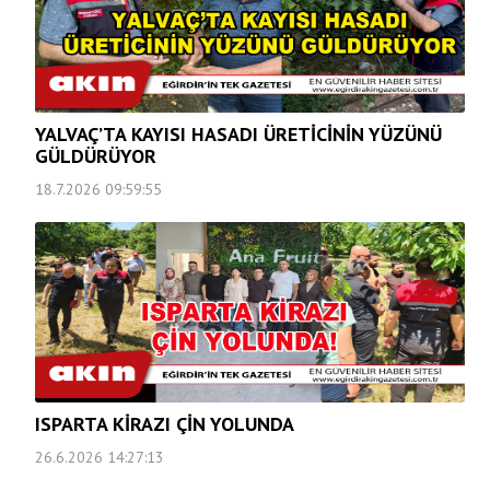
YALVAÇ’TA KAYISI HASADI ÜRETİCİNİN YÜZÜNÜ
GÜLDÜRÜYOR
18.7.2026 09:59:55
ISPARTA KİRAZI ÇİN YOLUNDA
26.6.2026 14:27:13