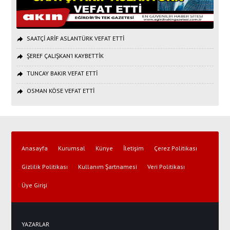
SAATÇİ ARİF ASLANTÜRK VEFAT ETTİ
ŞEREF ÇALIŞKAN’I KAYBETTİK
TUNCAY BAKIR VEFAT ETTİ
OSMAN KÖSE VEFAT ETTİ
Anasayfa
Kurumsal
Künye
İletişim
Çerez Politikası
Gizlilik Politikası
Kullanım Şartnamesi
Veri Politikası
Üye Girişi
YAZARLAR