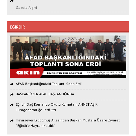
Gazete Arşivi
EĞİRDİR
AFAD Başkanlığındaki Toplantı Sona Erdi
BAŞKAN ÖZER AFAD BAŞKANLIĞINDA
Eğirdir Dağ Komando Okulu Komutanı AHMET AŞIK
Tümgeneralliğe Terfi Etti
Hayırsever Erdoğmuş Ailesinden Başkan Mustafa Özer’e Ziyaret
“Eğirdir’e Hayran Kaldık”