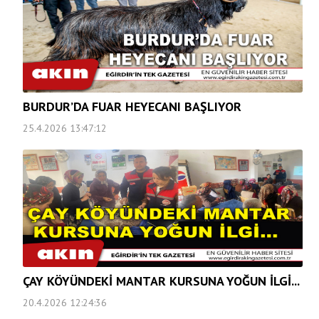
BURDUR’DA FUAR HEYECANI BAŞLIYOR
25.4.2026 13:47:12
ÇAY KÖYÜNDEKİ MANTAR KURSUNA YOĞUN İLGİ...
20.4.2026 12:24:36