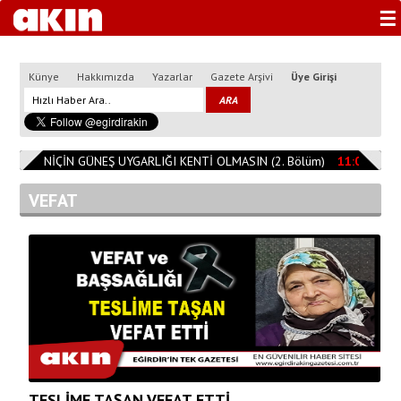
☰
Künye
Hakkımızda
Yazarlar
Gazete Arşivi
Üye Girişi
RTA NİÇİN GÜNEŞ UYGARLIĞI KENTİ OLMASIN (2. Bölüm)
11:08:14
ISPA
VEFAT
TESLİME TAŞAN VEFAT ETTİ