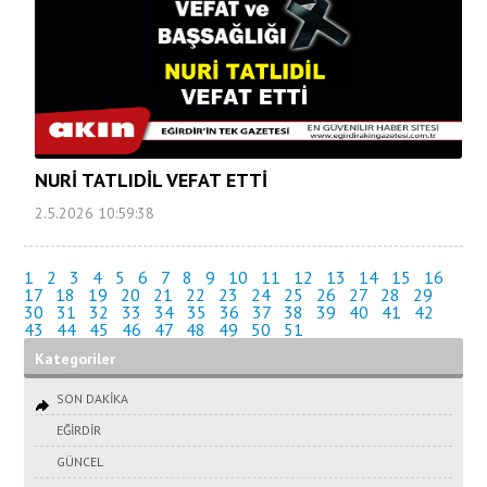
NURİ TATLIDİL VEFAT ETTİ
2.5.2026 10:59:38
1
2
3
4
5
6
7
8
9
10
11
12
13
14
15
16
17
18
19
20
21
22
23
24
25
26
27
28
29
30
31
32
33
34
35
36
37
38
39
40
41
42
43
44
45
46
47
48
49
50
51
Kategoriler
SON DAKİKA
EĞİRDİR
GÜNCEL