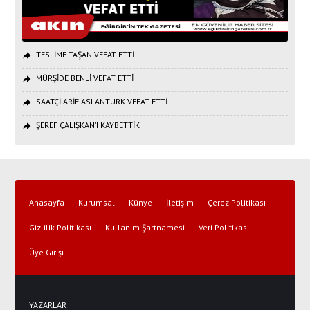
TESLİME TAŞAN VEFAT ETTİ
MÜRŞİDE BENLİ VEFAT ETTİ
SAATÇİ ARİF ASLANTÜRK VEFAT ETTİ
ŞEREF ÇALIŞKAN’I KAYBETTİK
Anasayfa
Kurumsal
Künye
İletişim
Çerez Politikası
Gizlilik Politikası
Kullanım Şartnamesi
Veri Politikası
Üye Girişi
YAZARLAR