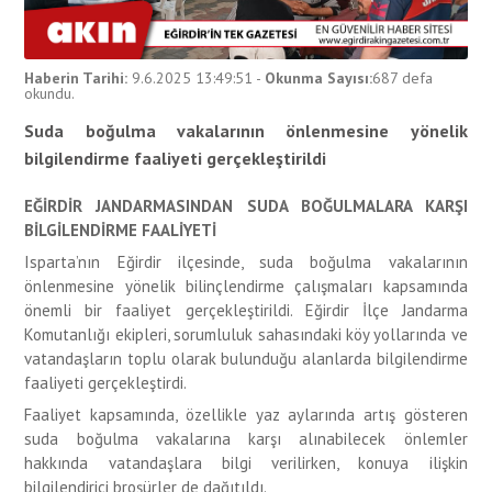
Haberin Tarihi:
9.6.2025 13:49:51
-
Okunma Sayısı:
687
defa
okundu.
Suda boğulma vakalarının önlenmesine yönelik
bilgilendirme faaliyeti gerçekleştirildi
EĞİRDİR JANDARMASINDAN SUDA BOĞULMALARA KARŞI
BİLGİLENDİRME FAALİYETİ
Isparta’nın Eğirdir ilçesinde, suda boğulma vakalarının
önlenmesine yönelik bilinçlendirme çalışmaları kapsamında
önemli bir faaliyet gerçekleştirildi. Eğirdir İlçe Jandarma
Komutanlığı ekipleri, sorumluluk sahasındaki köy yollarında ve
vatandaşların toplu olarak bulunduğu alanlarda bilgilendirme
faaliyeti gerçekleştirdi.
Faaliyet kapsamında, özellikle yaz aylarında artış gösteren
suda boğulma vakalarına karşı alınabilecek önlemler
hakkında vatandaşlara bilgi verilirken, konuya ilişkin
bilgilendirici broşürler de dağıtıldı.