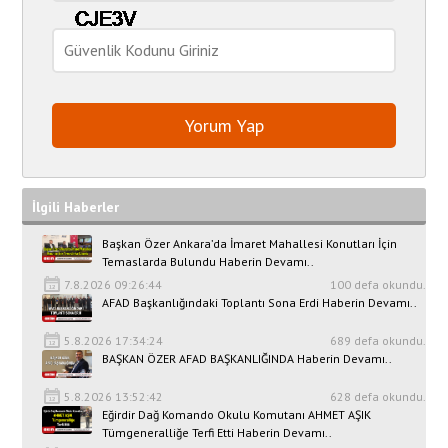
İlgili Haberler
Başkan Özer Ankara’da İmaret Mahallesi Konutları İçin
Temaslarda Bulundu Haberin Devamı..
7.8.2026 09:26:44
100 defa okundu.
AFAD Başkanlığındaki Toplantı Sona Erdi Haberin Devamı..
5.8.2026 17:34:24
689 defa okundu.
BAŞKAN ÖZER AFAD BAŞKANLIĞINDA Haberin Devamı..
5.8.2026 13:52:42
628 defa okundu.
Eğirdir Dağ Komando Okulu Komutanı AHMET AŞIK
Tümgeneralliğe Terfi Etti Haberin Devamı..