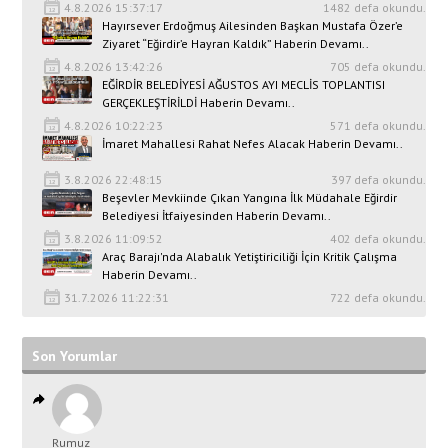
4.8.2026 15:37:17
1482 defa okundu.
Hayırsever Erdoğmuş Ailesinden Başkan Mustafa Özer’e
Ziyaret “Eğirdir’e Hayran Kaldık” Haberin Devamı..
4.8.2026 13:42:26
705 defa okundu.
EĞİRDİR BELEDİYESİ AĞUSTOS AYI MECLİS TOPLANTISI
GERÇEKLEŞTİRİLDİ Haberin Devamı..
4.8.2026 10:22:23
571 defa okundu.
İmaret Mahallesi Rahat Nefes Alacak Haberin Devamı..
3.8.2026 22:48:15
397 defa okundu.
Beşevler Mevkiinde Çıkan Yangına İlk Müdahale Eğirdir
Belediyesi İtfaiyesinden Haberin Devamı..
3.8.2026 11:09:52
402 defa okundu.
Araç Barajı'nda Alabalık Yetiştiriciliği İçin Kritik Çalışma
Haberin Devamı..
31.7.2026 11:22:31
722 defa okundu.
Son Yorumlar
Rumuz