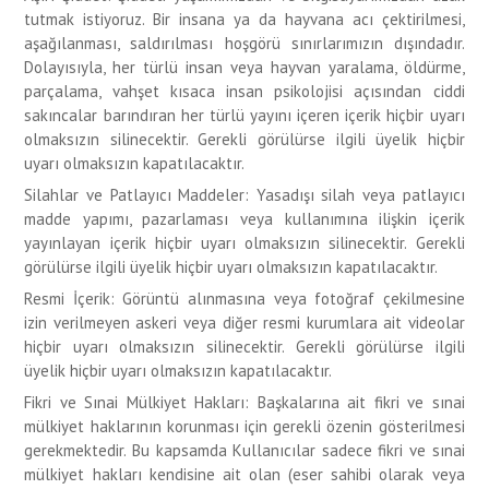
tutmak istiyoruz. Bir insana ya da hayvana acı çektirilmesi,
aşağılanması, saldırılması hoşgörü sınırlarımızın dışındadır.
Dolayısıyla, her türlü insan veya hayvan yaralama, öldürme,
parçalama, vahşet kısaca insan psikolojisi açısından ciddi
sakıncalar barındıran her türlü yayını içeren içerik hiçbir uyarı
olmaksızın silinecektir. Gerekli görülürse ilgili üyelik hiçbir
uyarı olmaksızın kapatılacaktır.
Silahlar ve Patlayıcı Maddeler: Yasadışı silah veya patlayıcı
madde yapımı, pazarlaması veya kullanımına ilişkin içerik
yayınlayan içerik hiçbir uyarı olmaksızın silinecektir. Gerekli
görülürse ilgili üyelik hiçbir uyarı olmaksızın kapatılacaktır.
Resmi İçerik: Görüntü alınmasına veya fotoğraf çekilmesine
izin verilmeyen askeri veya diğer resmi kurumlara ait videolar
hiçbir uyarı olmaksızın silinecektir. Gerekli görülürse ilgili
üyelik hiçbir uyarı olmaksızın kapatılacaktır.
Fikri ve Sınai Mülkiyet Hakları: Başkalarına ait fikri ve sınai
mülkiyet haklarının korunması için gerekli özenin gösterilmesi
gerekmektedir. Bu kapsamda Kullanıcılar sadece fikri ve sınai
mülkiyet hakları kendisine ait olan (eser sahibi olarak veya