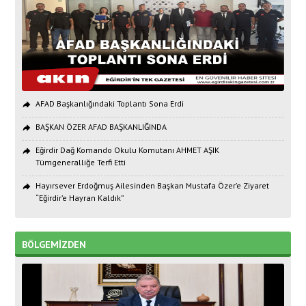
AFAD Başkanlığındaki Toplantı Sona Erdi
BAŞKAN ÖZER AFAD BAŞKANLIĞINDA
Eğirdir Dağ Komando Okulu Komutanı AHMET AŞIK
Tümgeneralliğe Terfi Etti
Hayırsever Erdoğmuş Ailesinden Başkan Mustafa Özer’e Ziyaret
“Eğirdir’e Hayran Kaldık”
BÖLGEMİZDEN