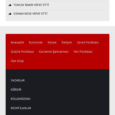
TUNCAY BAKIR VEFAT ETTİ
OSMAN KÖSE VEFAT ETTİ
Anasayfa
Kurumsal
Künye
İletişim
Çerez Politikası
Gizlilik Politikası
Kullanım Şartnamesi
Veri Politikası
Üye Girişi
YAZARLAR
EĞİRDİR
BÖLGEMİZDEN
RESMİ İLANLAR