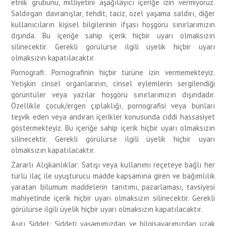
etnik grubunu, milliyetini aşağılayıcı içeriğe izin vermiyoruz.
Saldırgan davranışlar, tehdit, taciz, özel yaşama saldırı, diğer
kullanıcıların kişisel bilgilerinin ifşası hoşgörü sınırlarımızın
dışında. Bu içeriğe sahip içerik hiçbir uyarı olmaksızın
silinecektir. Gerekli görülürse ilgili üyelik hiçbir uyarı
olmaksızın kapatılacaktır.
Pornografi: Pornografinin hiçbir türüne izin vermemekteyiz.
Yetişkin cinsel organlarının, cinsel eylemlerin sergilendiği
görüntüler veya yazılar hoşgörü sınırlarımızın dışındadır.
Özellikle çocuk/ergen çıplaklığı, pornografisi veya bunları
teşvik eden veya andıran içerikler konusunda ciddi hassasiyet
göstermekteyiz. Bu içeriğe sahip içerik hiçbir uyarı olmaksızın
silinecektir. Gerekli görülürse ilgili üyelik hiçbir uyarı
olmaksızın kapatılacaktır.
Zararlı Alışkanlıklar: Satışı veya kullanımı reçeteye bağlı her
türlü ilaç ile uyuşturucu madde kapsamına giren ve bağımlılık
yaratan bilumum maddelerin tanıtımı, pazarlaması, tavsiyesi
mahiyetinde içerik hiçbir uyarı olmaksızın silinecektir. Gerekli
görülürse ilgili üyelik hiçbir uyarı olmaksızın kapatılacaktır.
Aşırı Şiddet: Şiddeti yaşamımızdan ve bilgisayarımızdan uzak