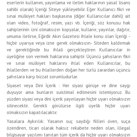
eserlerin kullanım, yayınlama ve iletim haklarının yasal lisans
sahibi olarak) İçeriği Siteye yükleyebilir. Eğer Kullanıcı fikri ve
sınai mülkiyet hakları başkasına (diğer Kullanıcılar dahil) ait
olan video, fotoğraf, resim, yazı vb. İçeriği, söz konusu hak
sahiplerinin izni olmaksızın kopyalar, kullanır, yayınlar, dağıtır,
umuma iletirse, Eğirdir Akın Gazetesi ihlale konu olan İçeriği -
hiçbir uyarıya veya izne gerek olmaksızın- Siteden kaldırmak
ve gerektiğinde bu ihlali gerçekleştiren Kullanıcılar in
üyeliğine son vermek haklarına sahiptir. Üçüncü şahısların fikri
ve sınai mülkiyet haklarını ihlal eden Kullanıcılar, bu
ihlallerden ve bu ihlallerden doğan her türlü zarardan üçüncü
şahıslara karşı bizzat sorumludurlar.
Siyaset veya Dini İçerik : Her siyasi görüşe ve dine saygı
duyuyor ama bunların suistimal edilmesini istemiyoruz. Bu
yüzden siyasi veya dini içerik yayınlayan hiçbir uyarı olmaksızın
silinecektir. Gerekli görülürse ilgili üyelik hiçbir uyarı
olmaksızın kapatılacaktır.
Yasalara Aykırılık: Yasanın suç saydığı fiilleri öven, suça
özendiren, ticari olarak haksız rekabete neden olan, illegal
bilgisayar yazılımı tanıtan tüm içerik da hiçbir uyarı olmaksızın