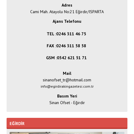
Adres
Cami Mah. Atayolu No:21 Eğirdir/ISPARTA
Ajans Telefonu
TEL :0246 311 46 75
FAX :0246 311 58 58
GSM :0542 621 51 71
Mail
sinanofset_tr@hotmail.com
info@egirdirakingazetesi.com.tr
Basım Yeri
Sinan Ofset - Eğirdir
EĞİRDİR