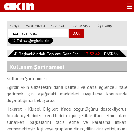
☰
Künye
Hakkımızda
Yazarlar
Gazete Arşivi
Üye Girişi
4
AFAD Başkanlığındaki Toplantı Sona Erdi
13:52:42
BAŞKAN ÖZER AF
Kullanım Şartnamesi
Kullanım Şartnamesi
Eğirdir Akın Gazetesi’ni daha kaliteli ve daha eğlenceli hale
getirmek için aşağıdaki maddeleri uygulama konusunda
duyarlılığınızı bekliyoruz:
Hakaret - Kişisel Bilgiler: İfade özgürlüğünü destekliyoruz.
Ancak, üyelerimize kendilerini özgür şekilde ifade etme alanı
sunarken, başkalarını taciz etme ve karalama imkanı
vermemekteyiz. Kişi veya grupların dinini, dilini, cinsiyetini, ırkını,