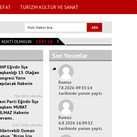
EFAT
TURİZM KÜLTÜR VE SANAT
KENTİ OLMASIN
10:47:24
TESLİME TAŞAN VEFAT ETTİ
09:59:00
MÜR
Son Yorumlar
HP Eğirdir İlçe
aşkanlığı 15. Olağan
ongresi Yarın
Rumuz
apılacak Haberin
7.8.2026 09:55:14
tarihinde yorum yaptı.
4
706 defa okundu.
eni Parti Eğirdir İlçe
aşkanı MURAT
ILMAZ Haberin
Rumuz
evamı..
6.8.2026 16:09:52
3
1252 defa okundu.
tarihinde yorum yaptı.
illetvekili Osman
abun: “Bizim İçin