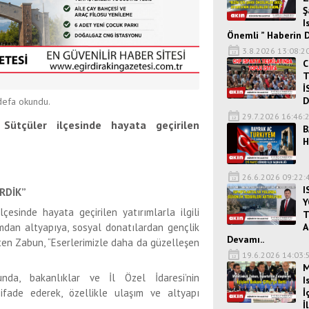
Ş
I
Önemli ” Haberin 
3.8.2026 13:08:2
C
T
İ
D
efa okundu.
29.7.2026 16:46:
Sütçüler ilçesinde hayata geçirilen
B
H
26.6.2026 09:22:
I
RDİK”
Y
çesinde hayata geçirilen yatırımlarla ilgili
T
A
mdan altyapıya, sosyal donatılardan gençlik
Devamı..
rten Zabun, “Eserlerimizle daha da güzelleşen
19.6.2026 14:03:
M
nunda, bakanlıklar ve İl Özel İdaresi’nin
I
İ
 ifade ederek, özellikle ulaşım ve altyapı
İ