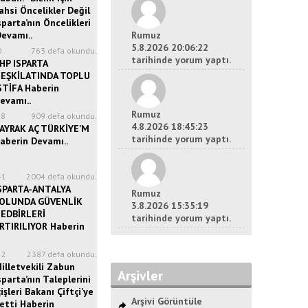
ahsi Öncelikler Değil
sparta’nın Öncelikleri
Devamı..
Rumuz
5.8.2026 20:06:22
0
763 defa okundu.
tarihinde yorum yaptı.
HP ISPARTA
EŞKİLATINDA TOPLU
STİFA Haberin
evamı..
Rumuz
28
909 defa okundu.
4.8.2026 18:45:23
AYRAK AÇ TÜRKİYE’M
tarihinde yorum yaptı.
aberin Devamı..
41
2004 defa okundu.
SPARTA-ANTALYA
Rumuz
OLUNDA GÜVENLİK
3.8.2026 15:35:19
EDBİRLERİ
tarihinde yorum yaptı.
RTIRILIYOR Haberin
52
2387 defa okundu.
illetvekili Zabun
Arşivler
sparta’nın Taleplerini
çişleri Bakanı Çiftçi’ye
Arşivi Görüntüle
letti Haberin