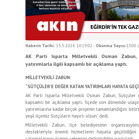
Haberin Tarihi:
15.5.2026 10:29:02
-
Okunma Sayısı:
1500
d
AK Parti Isparta Milletvekili Osman Zabun, 
yatırımlarla ilgili kapsamlı bir açıklama yaptı.
MİLLETVEKİLİ ZABUN:
“SÜTÇÜLER’E DEĞER KATAN YATIRIMLARI HAYATA GEÇİ
AK Parti Isparta Milletvekili Osman Zabun, Sütçüler il
kapsamlı bir açıklama yaptı. İlçede son dönemde ulaşı
yatırımlarına kadar birçok projenin tamamlandığını beli
yeşil ilçemiz Sütçüler’e hayırlı olsun” dedi.
Milletvekili Zabun, ilçe belediyesinin organizasyo
destekleriyle önemli hizmetlerin hayata geçirildiğini
çalışmalarının ilçenin çehresini değiştirdiğini vurguladı.