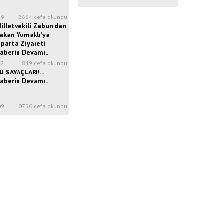
19
2664 defa okundu.
illetvekili Zabun’dan
akan Yumaklı’ya
sparta Ziyareti
aberin Devamı..
12
1849 defa okundu.
U SAYAÇLARI!...
aberin Devamı..
09
10750 defa okundu.