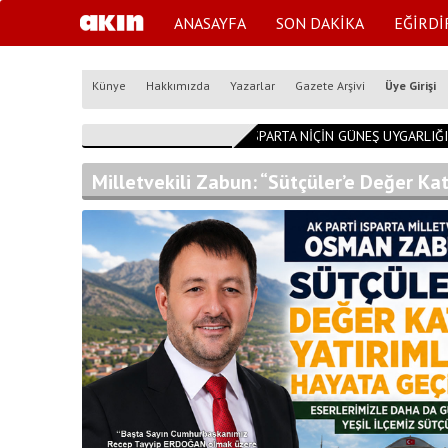
ANASAYFA
SON DAKİKA
EĞİRDİ
Künye
Hakkımızda
Yazarlar
Gazete Arşivi
Üye Girişi
14:54:53
ISPARTA NİÇİN GÜNEŞ UYGARLIĞI K
Milletvekili Zabun: “Sütçüler’e Değer Ka