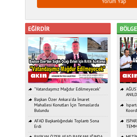
EĞİRDİR
BÖLG
"Vatandaşımız Mağdur Edilmeyecek"
AĞUST
ANILD
Başkan Özer Ankara’da İmaret
Mahallesi Konutları İçin Temaslarda
Ispar
Bulundu
Koord
AFAD Başkanlığındaki Toplantı Sona
ISPAR
Erdi
TEMM
BAŞKAN ÖZER AFAD BAŞKANLIĞINDA
METİN