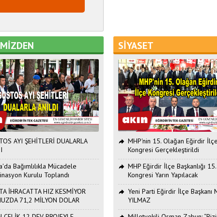
EMİZDEN
SİYASET
OS AYI ŞEHİTLERİ DUALARLA
MHP'nin 15. Olağan Eğirdir İlç
I
Kongresi Gerçekleştirildi
ta'da Bağımlılıkla Mücadele
MHP Eğirdir İlçe Başkanlığı 15
inasyon Kurulu Toplandı
Kongresi Yarın Yapılacak
TA İHRACATTA HIZ KESMİYOR
Yeni Parti Eğirdir İlçe Başkan
UZDA 71,2 MİLYON DOLAR
YILMAZ
 ÇELİK 12 DEV PROJEYLE
Milletvekili Osman Zabun: “Bizi