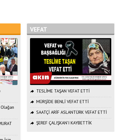
VEFAT
e
TESLİME TAŞAN VEFAT ETTİ
MÜRŞİDE BENLİ VEFAT ETTİ
. Olağan
SAATÇİ ARİF ASLANTÜRK VEFAT ETTİ
ŞEREF ÇALIŞKAN’I KAYBETTİK
ı MURAT
m İçin