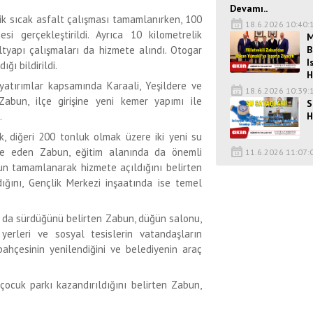
Devamı..
ik sıcak asfalt çalışması tamamlanırken, 100
18.6.2026 10:40:
i gerçekleştirildi. Ayrıca 10 kilometrelik
M
B
altyapı çalışmaları da hizmete alındı. Otogar
I
ğı bildirildi.
H
yatırımlar kapsamında Karaali, Yeşildere ve
18.6.2026 10:39:
Zabun, ilçe girişine yeni kemer yapımı ile
S
H
.
k, diğeri 200 tonluk olmak üzere iki yeni su
de eden Zabun, eğitim alanında da önemli
11.6.2026 11:07:
unun tamamlanarak hizmete açıldığını belirten
dığını, Gençlik Merkezi inşaatında ise temel
ın da sürdüğünü belirten Zabun, düğün salonu,
yerleri ve sosyal tesislerin vatandaşların
bahçesinin yenilendiğini ve belediyenin araç
çocuk parkı kazandırıldığını belirten Zabun,