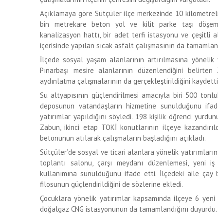
Açıklamaya göre Sütçüler ilçe merkezinde 10 kilometrel
bin metrekare beton yol ve kilit parke taşı döşemes
kanalizasyon hattı, bir adet terfi istasyonu ve çeşitli 
içerisinde yapılan sıcak asfalt çalışmasının da tamamlandı
İlçede sosyal yaşam alanlarının artırılmasına yönelik 
Pınarbaşı mesire alanlarının düzenlendiğini belirten 
aydınlatma çalışmalarının da gerçekleştirildiğini kaydetti
Su altyapısının güçlendirilmesi amacıyla biri 500 tonlu
deposunun vatandaşların hizmetine sunulduğunu ifa
yatırımlar yapıldığını söyledi. 198 kişilik öğrenci yurd
Zabun, ikinci etap TOKİ konutlarının ilçeye kazandırıl
betonunun atılarak çalışmaların başladığını açıkladı.
Sütçüler’de sosyal ve ticari alanlara yönelik yatırımlar
toplantı salonu, çarşı meydanı düzenlemesi, yeni iş 
kullanımına sunulduğunu ifade etti. İlçedeki aile çay 
filosunun güçlendirildiğini de sözlerine ekledi.
Çocuklara yönelik yatırımlar kapsamında ilçeye 6 yeni 
doğalgaz CNG istasyonunun da tamamlandığını duyurdu.