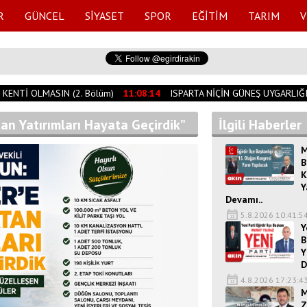
R
GÜNCEL
SİYASET
SPOR
EĞİTİM
TARIM
V
ENTİ OLMASIN (2. Bölüm)
11:08:14
ISPARTA NİÇİN GÜNEŞ UYGARLIĞI 
tan Yatırımları Hayata Geçirdik”
İlgili Haberler
M
B
K
Y
Devamı..
5.8.2026 10:41:5
Y
B
Y
D
4.8.2026 17:23:4
M
Z