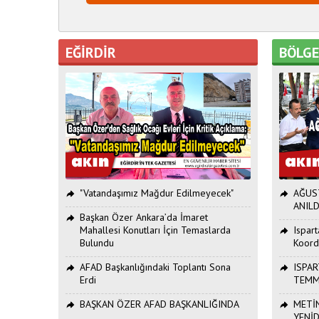
EĞİRDİR
BÖLG
"Vatandaşımız Mağdur Edilmeyecek"
AĞUST
ANILD
Başkan Özer Ankara’da İmaret
Mahallesi Konutları İçin Temaslarda
Ispar
Bulundu
Koord
AFAD Başkanlığındaki Toplantı Sona
ISPAR
Erdi
TEMM
BAŞKAN ÖZER AFAD BAŞKANLIĞINDA
METİN
YENİ