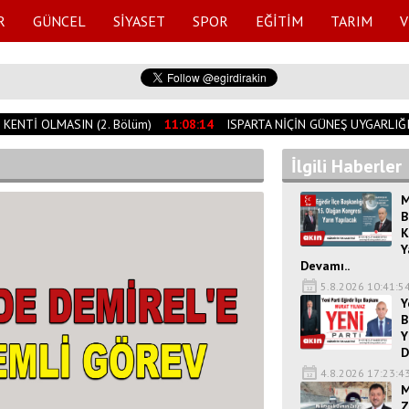
R
GÜNCEL
SİYASET
SPOR
EĞİTİM
TARIM
V
ENTİ OLMASIN (2. Bölüm)
11:08:14
ISPARTA NİÇİN GÜNEŞ UYGARLIĞI 
İlgili Haberler
M
B
K
Y
Devamı..
5.8.2026 10:41:5
Y
B
Y
D
4.8.2026 17:23:4
M
Z