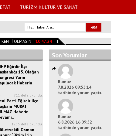
EFAT
TURİZM KÜLTÜR VE SANAT
KENTİ OLMASIN
10:47:24
TESLİME TAŞAN VEFAT ETTİ
09:59:00
MÜR
Son Yorumlar
HP Eğirdir İlçe
aşkanlığı 15. Olağan
ongresi Yarın
Rumuz
apılacak Haberin
7.8.2026 09:55:14
tarihinde yorum yaptı.
4
711 defa okundu.
eni Parti Eğirdir İlçe
aşkanı MURAT
ILMAZ Haberin
Rumuz
evamı..
6.8.2026 16:09:52
3
1255 defa okundu.
tarihinde yorum yaptı.
illetvekili Osman
abun: “Bizim İçin