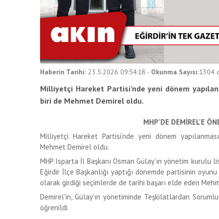
Haberin Tarihi:
23.5.2026 09:54:18
-
Okunma Sayısı:
1304
d
Milliyetçi Hareket Partisi’nde yeni dönem yapıla
biri de Mehmet Demirel oldu.
MHP'DE DEMİREL'E ÖN
Milliyetçi Hareket Partisi’nde yeni dönem yapılanması
Mehmet Demirel oldu.
MHP Isparta İl Başkanı Osman Gülay'ın yönetim kurulu lis
Eğirdir İlçe Başkanlığı yaptığı dönemde partisinin oyun
olarak girdiği seçimlerde de tarihi başarı elde eden Mehm
Demirel'in, Gülay'ın yönetiminde Teşkilatlardan Soruml
öğrenildi.