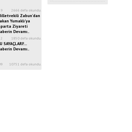
19
2666 defa okundu.
illetvekili Zabun’dan
akan Yumaklı’ya
sparta Ziyareti
aberin Devamı..
12
1850 defa okundu.
U SAYAÇLARI!...
aberin Devamı..
09
10751 defa okundu.