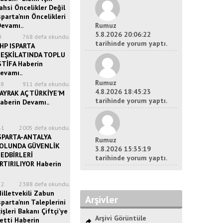
ahsi Öncelikler Değil
sparta’nın Öncelikleri
Devamı..
Rumuz
5.8.2026 20:06:22
0
768 defa okundu.
tarihinde yorum yaptı.
HP ISPARTA
EŞKİLATINDA TOPLU
STİFA Haberin
evamı..
Rumuz
28
911 defa okundu.
4.8.2026 18:45:23
AYRAK AÇ TÜRKİYE’M
tarihinde yorum yaptı.
aberin Devamı..
41
2005 defa okundu.
SPARTA-ANTALYA
Rumuz
OLUNDA GÜVENLİK
3.8.2026 15:35:19
EDBİRLERİ
tarihinde yorum yaptı.
RTIRILIYOR Haberin
52
2388 defa okundu.
illetvekili Zabun
Arşivler
sparta’nın Taleplerini
çişleri Bakanı Çiftçi’ye
Arşivi Görüntüle
letti Haberin