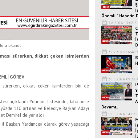
Ş
I
Önemli ” Haberin 
3.8.2026 13:08:2
C
T
İ
D
efa okundu.
29.7.2026 16:46:
nması sürerken, dikkat çeken isimlerden
B
H
EMLİ GÖREV
26.6.2026 09:22:
I
 sürerken, dikkat çeken isimlerden biri de
Y
T
A
tesi açıklandı. Yönetim listesinde, daha önce
Devamı..
u yüzde 110 artıran ve Belediye Başkan Adayı
19.6.2026 14:03:
et Demirel de yer aldı.
M
u İl Başkan Yardımcısı olarak görev yapacağı
I
İ
İ