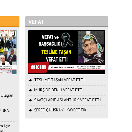
VEFAT
e
TESLİME TAŞAN VEFAT ETTİ
MÜRŞİDE BENLİ VEFAT ETTİ
. Olağan
SAATÇİ ARİF ASLANTÜRK VEFAT ETTİ
ŞEREF ÇALIŞKAN’I KAYBETTİK
ı MURAT
m İçin
ın