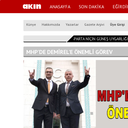
ANASAYFA
SON DAKİKA
EĞİRDİ
Künye
Hakkımızda
Yazarlar
Gazete Arşivi
Üye Girişi
14:54:53
ISPARTA NİÇİN GÜNEŞ UYGARLIĞI K
MHP'DE DEMİREL'E ÖNEMLİ GÖREV