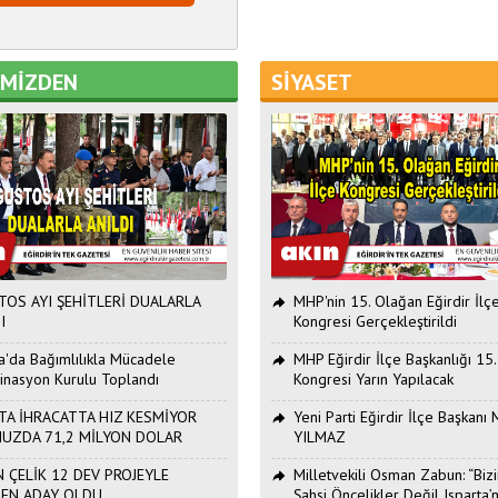
EMİZDEN
SİYASET
OS AYI ŞEHİTLERİ DUALARLA
MHP'nin 15. Olağan Eğirdir İlç
I
Kongresi Gerçekleştirildi
ta'da Bağımlılıkla Mücadele
MHP Eğirdir İlçe Başkanlığı 15
inasyon Kurulu Toplandı
Kongresi Yarın Yapılacak
TA İHRACATTA HIZ KESMİYOR
Yeni Parti Eğirdir İlçe Başkan
UZDA 71,2 MİLYON DOLAR
YILMAZ
 ÇELİK 12 DEV PROJEYLE
Milletvekili Osman Zabun: “Bizi
DEN ADAY OLDU
Şahsi Öncelikler Değil Isparta’n