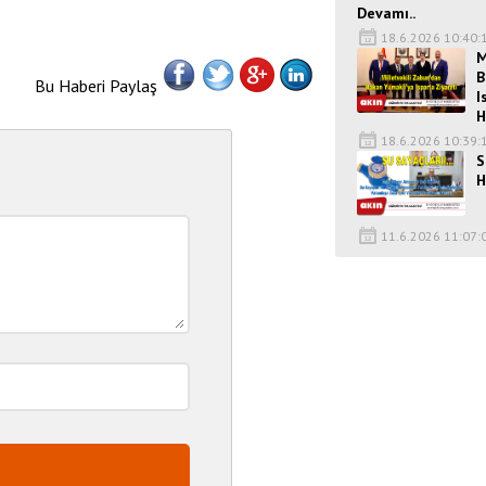
Devamı..
18.6.2026 10:40:
M
B
Bu Haberi Paylaş
I
H
18.6.2026 10:39:
S
H
11.6.2026 11:07: