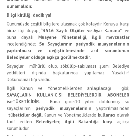
olmamalıdır.
Bilgi kirliliği dedik ya!
Günümüzde çeşitli bilgilere ulaşmak çok kolaydır. Konuya karşı
biraz ilgi duyup, ‘’
3516 Sayılı Ölçüler ve Ayar Kanunu’’
ve
buna dayalı
Muayene Yönetmeliği, ilgili mevzuatlar
incelendiğinde;
Su Sayaçlarının periyodik muayenelerinin
yaptırılması ve değiştirilmesinde asıl sorumlunun
Belediyeler olduğu açıkça görülmektedir.
Sayaçlar mühürlü olup, sökülüp-takılması işlemi Belediye
yetkilileri dışında başkalarınca yapılamaz. Yasaktır!
Dokunulmazlığı vardır...
İlgili Kanun ve Yönetmeliklerden anlaşılacağı gibi;
SAYAÇLARIN KULLANICISI BELEDİYELERDİR. ABONELER
iseTÜKETİCİDİR.
Buna göre:10 yılını doldurmuş su
sayaçlarının
periyodik muayenelerinin
yaptırılmasından
tüketiciler değil
, Kanun ve Yönetmeliklerde
kullanıcı
olarak
tarif edilen
Belediyeler;
ilgili Bakanlığa karşı
açıkça
sorumludur.