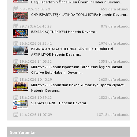
Değil Isparta’nın Öncelikleri Önemli ” Haberin Devamı..
3.8.2026 13:08:20
651 defa okundu.
CHP ISPARTA TEŞKİLATINDA TOPLU İSTİFA Haberin Devamı..
29.7.2026 16:46:28
878 defa okundu.
BAYRAK AÇ TÜRKİYE’M Haberin Devamı..
26.6.2026 09:22:41
1976 defa okundu.
ISPARTA-ANTALYA YOLUNDA GÜVENLİK TEDBİRLERİ
ARTIRILIYOR Haberin Devamı..
19.6.2026 14:03:52
2358 defa okundu.
Milletvekili Zabun Isparta’nın Taleplerini İçişleri Bakanı
Çiftçi’ye İletti Haberin Devamı..
18.6.2026 10:40:19
2625 defa okundu.
Milletvekili Zabun’dan Bakan Yumaklı’ya Isparta Ziyareti
Haberin Devamı..
18.6.2026 10:39:12
1822 defa okundu.
SU SAYAÇLARI!... Haberin Devamı..
11.6.2026 11:07:09
10718 defa okundu.
Son Yorumlar