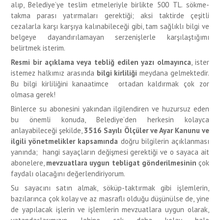
alıp, Belediye’ye teslim etmeleriyle birlikte 500 TL. sökme-
takma parası yatırmaları gerektiği; aksi taktirde çeşitli
cezalarla karşı karşıya kalınabileceği gibi, tam sağlıklı bilgi ve
belgeye dayandırılamayan serzenişlerle karşılaştığımı
belirtmek isterim.
Resmi bir açıklama veya tebliğ edilen yazı olmayınca
, ister
istemez halkımız arasında
bilgi kirliliği
meydana gelmektedir.
Bu bilgi kirliliğini kanaatimce ortadan kaldırmak çok zor
olmasa gerek!
Binlerce su abonesini yakından ilgilendiren ve huzursuz eden
bu önemli konuda, Belediye’den herkesin kolayca
anlayabileceği şekilde,
3516 Sayılı Ölçüler ve Ayar Kanunu ve
ilgili yönetmelikler kapsamında
doğru bilgilerin açıklanması
yanında; hangi sayaçların değişmesi gerektiği ve o sayaca ait
abonelere,
mevzuatlara uygun tebligat gönderilmesinin
çok
faydalı olacağını değerlendiriyorum.
Su sayacını satın almak, söküp-taktırmak gibi işlemlerin,
bazılarınca çok kolay ve az masraflı olduğu düşünülse de, yine
de yapılacak işlerin ve işlemlerin mevzuatlara uygun olarak,