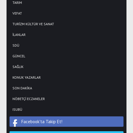
TARIM
VEFAT
TURİZM KÜLTÜR VE SANAT
İLANLAR
SDÜ
GÜNCEL
SAĞLIK
KONUK YAZARLAR
SON DAKİKA
NÖBETÇİ ECZANELER
ISUBÜ
Facebook'ta Takip Et!