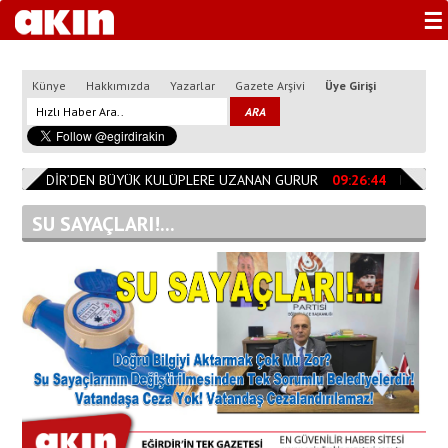
☰
Künye
Hakkımızda
Yazarlar
Gazete Arşivi
Üye Girişi
EĞİRDİR’DEN BÜYÜK KULÜPLERE UZANAN GURUR
09:26:44
Başkan Öz
SU SAYAÇLARI!...