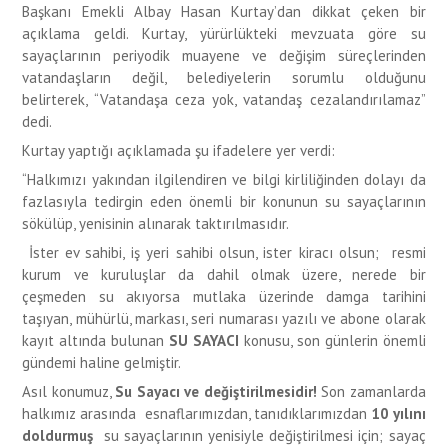
Başkanı Emekli Albay Hasan Kurtay’dan dikkat çeken bir
açıklama geldi. Kurtay, yürürlükteki mevzuata göre su
sayaçlarının periyodik muayene ve değişim süreçlerinden
vatandaşların değil, belediyelerin sorumlu olduğunu
belirterek, “Vatandaşa ceza yok, vatandaş cezalandırılamaz”
dedi.
Kurtay yaptığı açıklamada şu ifadelere yer verdi:
“Halkımızı yakından ilgilendiren ve bilgi kirliliğinden dolayı da
fazlasıyla tedirgin eden önemli bir konunun su sayaçlarının
sökülüp, yenisinin alınarak taktırılmasıdır.
İster ev sahibi, iş yeri sahibi olsun, ister kiracı olsun; resmi
kurum ve kuruluşlar da dahil olmak üzere, nerede bir
çeşmeden su akıyorsa mutlaka üzerinde damga tarihini
taşıyan, mühürlü, markası, seri numarası yazılı ve abone olarak
kayıt altında bulunan
SU SAYACI
konusu, son günlerin önemli
gündemi haline gelmiştir.
Asıl konumuz,
Su Sayacı ve değiştirilmesidir!
Son zamanlarda
halkımız arasında esnaflarımızdan, tanıdıklarımızdan
10 yılını
doldurmuş
su sayaçlarının yenisiyle değiştirilmesi için; sayaç