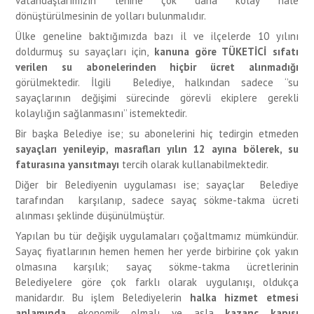
vatandaşlarımızın lehine çok daha kolay hale
dönüştürülmesinin de yolları bulunmalıdır.
Ülke geneline baktığımızda bazı il ve ilçelerde 10 yılını
doldurmuş su sayaçları için,
kanuna göre TÜKETİCİ sıfatı
verilen su abonelerinden
hiçbir ücret alınmadığı
görülmektedir. İlgili Belediye, halkından sadece ‘’su
sayaçlarının değişimi sürecinde görevli ekiplere gerekli
kolaylığın sağlanmasını’’ istemektedir.
Bir başka Belediye ise; su abonelerini hiç tedirgin etmeden
sayaçları yenileyip, masrafları yılın 12 ayına bölerek, su
faturasına yansıtmayı
tercih olarak kullanabilmektedir.
Diğer bir Belediyenin uygulaması ise; sayaçlar Belediye
tarafından karşılanıp, sadece sayaç sökme-takma ücreti
alınması şeklinde düşünülmüştür.
Yapılan bu tür değişik uygulamaları çoğaltmamız mümkündür.
Sayaç fiyatlarının hemen hemen her yerde birbirine çok yakın
olmasına karşılık; sayaç sökme-takma ücretlerinin
Belediyelere göre çok farklı olarak uygulanışı, oldukça
manidardır. Bu işlem Belediyelerin
halka hizmet etmesi
anlamında
ekonomik olmalı ve asla
kazanç kapısı