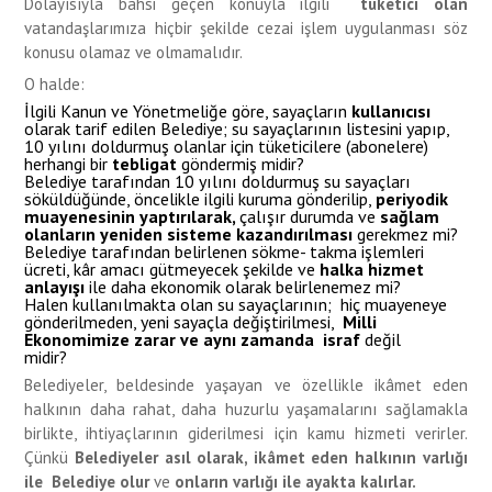
Dolayısıyla bahsi geçen konuyla ilgili
tüketici olan
vatandaşlarımıza hiçbir şekilde cezai işlem uygulanması söz
konusu olamaz ve olmamalıdır.
O halde:
İlgili Kanun ve Yönetmeliğe göre, sayaçların
kullanıcısı
olarak tarif edilen Belediye; su sayaçlarının listesini yapıp,
10 yılını doldurmuş olanlar için tüketicilere (abonelere)
herhangi bir
tebligat
göndermiş midir?
Belediye tarafından 10 yılını doldurmuş su sayaçları
söküldüğünde, öncelikle ilgili kuruma gönderilip,
periyodik
muayenesinin yaptırılarak,
çalışır durumda ve
sağlam
olanların yeniden sisteme kazandırılması
gerekmez mi?
Belediye tarafından belirlenen sökme- takma işlemleri
ücreti, kâr amacı gütmeyecek şekilde ve
halka hizmet
anlayışı
ile daha ekonomik olarak belirlenemez mi?
Halen kullanılmakta olan su sayaçlarının; hiç muayeneye
gönderilmeden, yeni sayaçla değiştirilmesi,
Milli
Ekonomimize zarar ve aynı zamanda israf
değil
midir?
Belediyeler, beldesinde yaşayan ve özellikle ikâmet eden
halkının daha rahat, daha huzurlu yaşamalarını sağlamakla
birlikte, ihtiyaçlarının giderilmesi için kamu hizmeti verirler.
Çünkü
Belediyeler asıl olarak, ikâmet eden halkının varlığı
ile Belediye olur
ve
onların varlığı ile ayakta kalırlar.