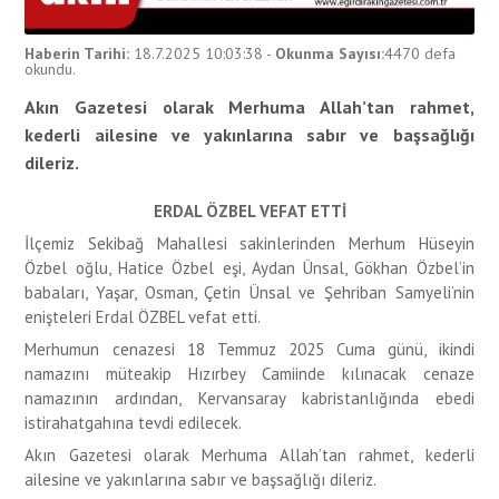
Haberin Tarihi:
18.7.2025 10:03:38
-
Okunma Sayısı:
4470
defa
okundu.
Akın Gazetesi olarak Merhuma Allah’tan rahmet,
kederli ailesine ve yakınlarına sabır ve başsağlığı
dileriz.
ERDAL ÖZBEL VEFAT ETTİ
İlçemiz Sekibağ Mahallesi sakinlerinden Merhum Hüseyin
Özbel oğlu, Hatice Özbel eşi, Aydan Ünsal, Gökhan Özbel’in
babaları, Yaşar, Osman, Çetin Ünsal ve Şehriban Samyeli’nin
enişteleri Erdal ÖZBEL vefat etti.
Merhumun cenazesi 18 Temmuz 2025 Cuma günü, ikindi
namazını müteakip Hızırbey Camiinde kılınacak cenaze
namazının ardından, Kervansaray kabristanlığında ebedi
istirahatgahına tevdi edilecek.
Akın Gazetesi olarak Merhuma Allah’tan rahmet, kederli
ailesine ve yakınlarına sabır ve başsağlığı dileriz.