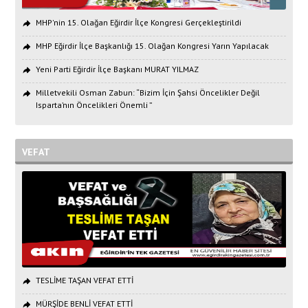
MHP'nin 15. Olağan Eğirdir İlçe Kongresi Gerçekleştirildi
MHP Eğirdir İlçe Başkanlığı 15. Olağan Kongresi Yarın Yapılacak
Yeni Parti Eğirdir İlçe Başkanı MURAT YILMAZ
Milletvekili Osman Zabun: “Bizim İçin Şahsi Öncelikler Değil
Isparta’nın Öncelikleri Önemli ”
VEFAT
TESLİME TAŞAN VEFAT ETTİ
MÜRŞİDE BENLİ VEFAT ETTİ