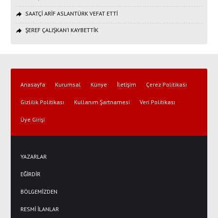
SAATÇİ ARİF ASLANTÜRK VEFAT ETTİ
ŞEREF ÇALIŞKAN’I KAYBETTİK
Anasayfa
Kurumsal
Künye
İletişim
Çerez Politikası
Gizlilik Politikası
Kullanım Şartnamesi
Veri Politikası
Üye Girişi
YAZARLAR
EĞİRDİR
BÖLGEMİZDEN
RESMİ İLANLAR