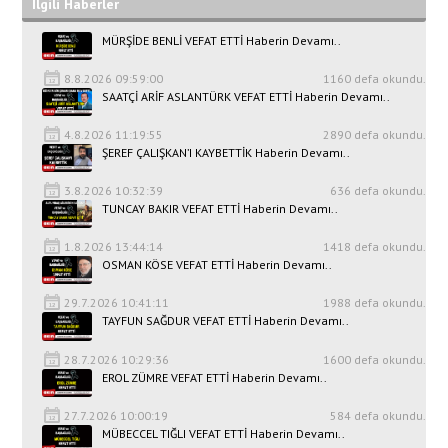
İlgili Haberler
MÜRŞİDE BENLİ VEFAT ETTİ Haberin Devamı..
8.8.2026 09:59:00
1160 defa okundu.
SAATÇİ ARİF ASLANTÜRK VEFAT ETTİ Haberin Devamı..
4.8.2026 11:19:55
2890 defa okundu.
ŞEREF ÇALIŞKAN’I KAYBETTİK Haberin Devamı..
3.8.2026 10:32:39
636 defa okundu.
TUNCAY BAKIR VEFAT ETTİ Haberin Devamı..
1.8.2026 13:44:14
1418 defa okundu.
OSMAN KÖSE VEFAT ETTİ Haberin Devamı..
29.7.2026 10:41:11
1988 defa okundu.
TAYFUN SAĞDUR VEFAT ETTİ Haberin Devamı..
28.7.2026 10:29:36
1600 defa okundu.
EROL ZÜMRE VEFAT ETTİ Haberin Devamı..
27.7.2026 10:00:19
584 defa okundu.
MÜBECCEL TIĞLI VEFAT ETTİ Haberin Devamı..