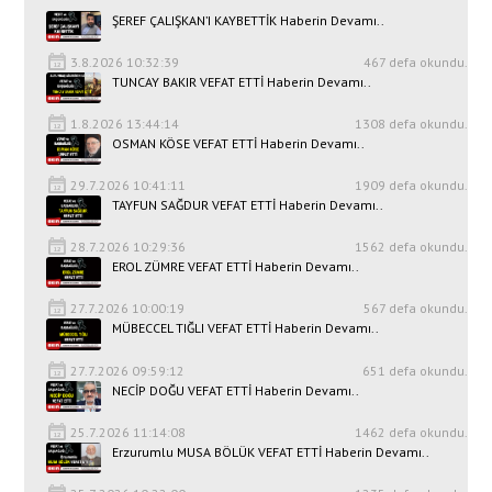
ŞEREF ÇALIŞKAN’I KAYBETTİK Haberin Devamı..
3.8.2026 10:32:39
467 defa okundu.
TUNCAY BAKIR VEFAT ETTİ Haberin Devamı..
1.8.2026 13:44:14
1308 defa okundu.
OSMAN KÖSE VEFAT ETTİ Haberin Devamı..
29.7.2026 10:41:11
1909 defa okundu.
TAYFUN SAĞDUR VEFAT ETTİ Haberin Devamı..
28.7.2026 10:29:36
1562 defa okundu.
EROL ZÜMRE VEFAT ETTİ Haberin Devamı..
27.7.2026 10:00:19
567 defa okundu.
MÜBECCEL TIĞLI VEFAT ETTİ Haberin Devamı..
27.7.2026 09:59:12
651 defa okundu.
NECİP DOĞU VEFAT ETTİ Haberin Devamı..
25.7.2026 11:14:08
1462 defa okundu.
Erzurumlu MUSA BÖLÜK VEFAT ETTİ Haberin Devamı..