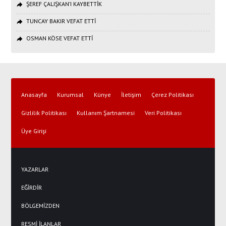
ŞEREF ÇALIŞKAN’I KAYBETTİK
TUNCAY BAKIR VEFAT ETTİ
OSMAN KÖSE VEFAT ETTİ
Anasayfa
Kurumsal
Künye
İletişim
Çerez Politikası
Gizlilik Politikası
Kullanım Şartnamesi
Veri Politikası
Üye Girişi
YAZARLAR
EĞİRDİR
BÖLGEMİZDEN
RESMİ İLANLAR