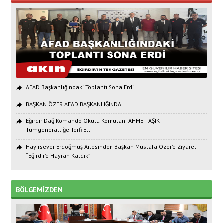
AFAD Başkanlığındaki Toplantı Sona Erdi
BAŞKAN ÖZER AFAD BAŞKANLIĞINDA
Eğirdir Dağ Komando Okulu Komutanı AHMET AŞIK
Tümgeneralliğe Terfi Etti
Hayırsever Erdoğmuş Ailesinden Başkan Mustafa Özer’e Ziyaret
“Eğirdir’e Hayran Kaldık”
BÖLGEMİZDEN