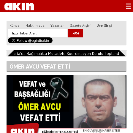
☰
Künye
Hakkımızda
Yazarlar
Gazete Arşivi
Üye Girişi
2
Isparta'da Bağımlılıkla Mücadele Koordinasyon Kurulu Toplandı
13:04
ÖMER AVCU VEFAT ETTİ