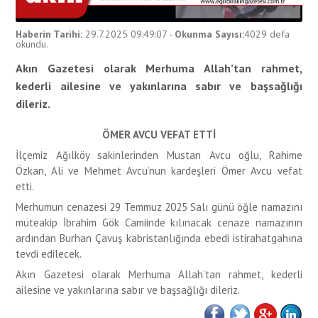
Haberin Tarihi:
29.7.2025 09:49:07
-
Okunma Sayısı:
4029
defa
okundu.
Akın Gazetesi olarak Merhuma Allah’tan rahmet,
kederli ailesine ve yakınlarına sabır ve başsağlığı
dileriz.
ÖMER AVCU VEFAT ETTİ
İlçemiz Ağılköy sakinlerinden Mustan Avcu oğlu, Rahime
Özkan, Ali ve Mehmet Avcu’nun kardeşleri Ömer Avcu vefat
etti.
Merhumun cenazesi 29 Temmuz 2025 Salı günü öğle namazını
müteakip İbrahim Gök Camiinde kılınacak cenaze namazının
ardından Burhan Çavuş kabristanlığında ebedi istirahatgahına
tevdi edilecek.
Akın Gazetesi olarak Merhuma Allah’tan rahmet, kederli
ailesine ve yakınlarına sabır ve başsağlığı dileriz.