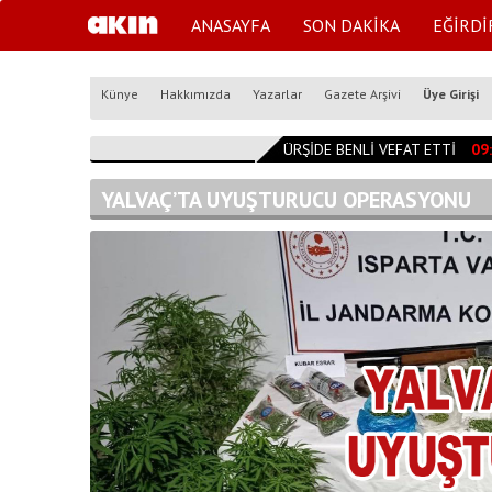
ANASAYFA
SON DAKİKA
EĞİRDİ
Künye
Hakkımızda
Yazarlar
Gazete Arşivi
Üye Girişi
09:59:00
MÜRŞİDE BENLİ VEFAT ETTİ
09:5
YALVAÇ’TA UYUŞTURUCU OPERASYONU