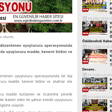
P
A
D
4.8.2026 10:36:2
V
Y
D
Ö
a okundu.
Ödüllendirdi Haber
ce düzenlenen uyuşturucu operasyonunda
31.7.2026 12:42:
I
arda uyuşturucu madde, kenevir bitkisi ve
V
K
T
Devamı..
29.7.2026 14:20:
zenlenen uyuşturucu operasyonunda bir kişi
M
ucu madde, kenevir bitkisi ve silahlar ele
Y
H
ucu madde kullanımı ve ticaretine yönelik
27.7.2026 17:21:
inde ikamet eden bir şahsın evinde uyuşturucu
V
gisine ulaşıldı.
D
A