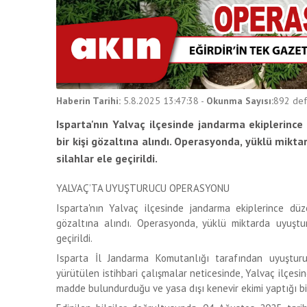
Haberin Tarihi:
5.8.2025 13:47:38
-
Okunma Sayısı:
892
def
Isparta'nın Yalvaç ilçesinde jandarma ekiplerin
bir kişi gözaltına alındı. Operasyonda, yüklü mikt
silahlar ele geçirildi.
YALVAÇ’TA UYUŞTURUCU OPERASYONU
Isparta'nın Yalvaç ilçesinde jandarma ekiplerince dü
gözaltına alındı. Operasyonda, yüklü miktarda uyuştur
geçirildi.
Isparta İl Jandarma Komutanlığı tarafından uyuştur
yürütülen istihbari çalışmalar neticesinde, Yalvaç ilçes
madde bulundurduğu ve yasa dışı kenevir ekimi yaptığı bil