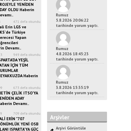
ROJEYLE YENİDEN
DAY OLDU Haberin
evamı..
Rumuz
5.8.2026 20:06:22
3
471 defa okundu.
tarihinde yorum yaptı.
ali Erin LGS ve
KS'de Türkiye
erecesi Yapan
ğrencileri
in Devamı..
Rumuz
4.8.2026 18:45:23
23
949 defa okundu.
tarihinde yorum yaptı.
SPARTA’DA YEŞİL
ATAN İÇİN TÜM
URUMLAR
EYAKKUZDA Haberin
Rumuz
3.8.2026 15:35:19
09
673 defa okundu.
tarihinde yorum yaptı.
ETİN ÇELİK ITSO’YA
ENİDEN ADAY
aberin Devamı..
49
709 defa okundu.
Arşivler
ALİ ERİN "707
ÖNÜMLÜK YENİ OSB
Arşivi Görüntüle
LANI ISPARTA'YA GÜÇ