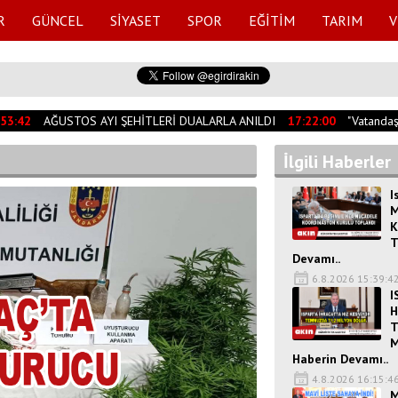
R
GÜNCEL
SİYASET
SPOR
EĞİTİM
TARIM
V
3:42
AĞUSTOS AYI ŞEHİTLERİ DUALARLA ANILDI
17:22:00
"Vatandaşı
İlgili Haberler
I
M
K
T
Devamı..
6.8.2026 15:39:4
I
H
T
M
Haberin Devamı..
4.8.2026 16:15:4
M