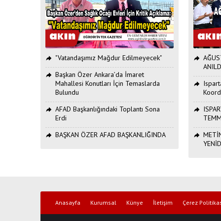
"Vatandaşımız Mağdur Edilmeyecek"
AĞUST
ANILD
Başkan Özer Ankara’da İmaret
Mahallesi Konutları İçin Temaslarda
Ispar
Bulundu
Koord
AFAD Başkanlığındaki Toplantı Sona
ISPAR
Erdi
TEMM
BAŞKAN ÖZER AFAD BAŞKANLIĞINDA
METİN
YENİ
Anasayfa
Kurumsal
Künye
İletişim
Çerez Politika