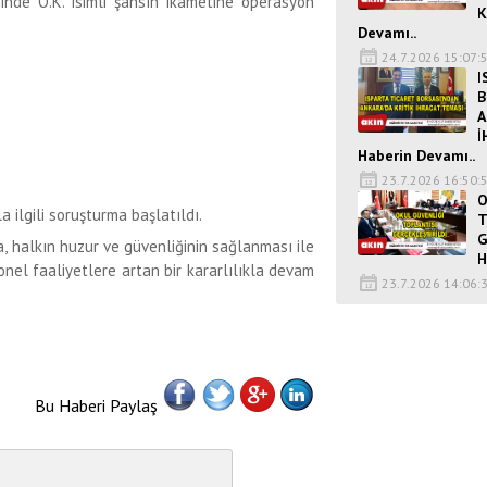
inde Ö.K. isimli şahsın ikametine operasyon
K
Devamı..
24.7.2026 15:07:
I
B
A
İ
Haberin Devamı..
23.7.2026 16:50:
O
 ilgili soruşturma başlatıldı.
T
G
, halkın huzur ve güvenliğinin sağlanması ile
H
el faaliyetlere artan bir kararlılıkla devam
23.7.2026 14:06:
Bu Haberi Paylaş