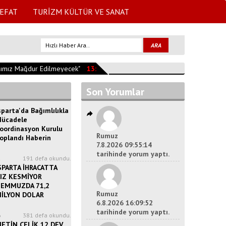
EFAT
TURİZM KÜLTÜR VE SANAT
mız Mağdur Edilmeyecek"
13:53:27
EĞİRDİR'DE BİÇERDÖVERLERE SIKI 
Son Yorumlar
sparta'da Bağımlılıkla
ücadele
oordinasyon Kurulu
Rumuz
oplandı Haberin
7.8.2026 09:55:14
tarihinde yorum yaptı.
2
191 defa okundu.
SPARTA İHRACATTA
IZ KESMİYOR
EMMUZDA 71,2
Rumuz
İLYON DOLAR
6.8.2026 16:09:52
tarihinde yorum yaptı.
6
381 defa okundu.
ETİN ÇELİK 12 DEV