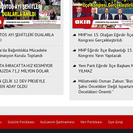
OS AYI ŞEHİTLERİ DUALARLA
MHP'nin 15. Olağan Eğirdir İlç
I
Kongresi Gerçekleştirildi
ta'da Bağımlılıkla Mücadele
MHP Eğirdir İlçe Başkanlığı 15
inasyon Kurulu Toplandı
Kongresi Yarın Yapılacak
TA İHRACATTA HIZ KESMİYOR
Yeni Parti Eğirdir İlçe Başkan
UZDA 71,2 MİLYON DOLAR
YILMAZ
 ÇELİK 12 DEV PROJEYLE
Milletvekili Osman Zabun: “Bizi
DEN ADAY OLDU
Şahsi Öncelikler Değil Isparta’n
Öncelikleri Önemli ”
sı
Gizlilik Politikası
Kullanım Şartnamesi
Veri Politikası
Üye Girişi