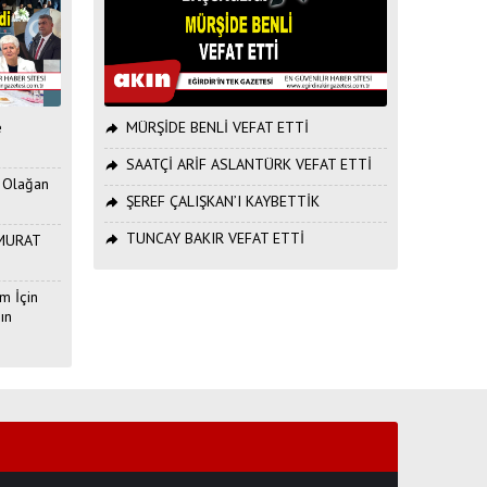
e
MÜRŞİDE BENLİ VEFAT ETTİ
SAATÇİ ARİF ASLANTÜRK VEFAT ETTİ
. Olağan
ŞEREF ÇALIŞKAN’I KAYBETTİK
TUNCAY BAKIR VEFAT ETTİ
ı MURAT
m İçin
ın