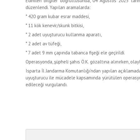
Edinilen bilgiler doğrultusunda, 04 Ağustos 2025 tarih
düzenlendi. Yapılan aramalarda:
* 420 gram kubar esrar maddesi,
* 11 kök kenevir/skunk bitkisi,
* 2 adet uyuşturucu kullanma aparatı,
* 2 adet av tüfeği,
* 7 adet 9 mm çapında tabanca fişeği ele geçirildi.
Operasyonda, şüpheli şahıs Ö.K. gözaltına alınırken, olayla
Isparta İl Jandarma Komutanlığı’ndan yapılan açıklamada
uyuşturucu ile mücadele kapsamında yürütülen operasyon
edileceği vurgulandı.