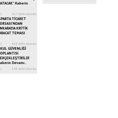
ATACAK" Haberin
51
817 defa okundu.
SPARTA TİCARET
ORSASI’NDAN
NKARA’DA KRİTİK
HRACAT TEMASI
52
659 defa okundu.
KUL GÜVENLİĞİ
OPLANTISI
ERÇEKLEŞTİRİLDİ
aberin Devamı..
31
548 defa okundu.