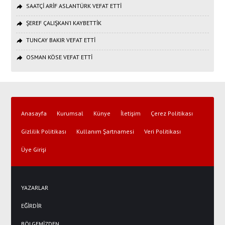
SAATÇİ ARİF ASLANTÜRK VEFAT ETTİ
ŞEREF ÇALIŞKAN’I KAYBETTİK
TUNCAY BAKIR VEFAT ETTİ
OSMAN KÖSE VEFAT ETTİ
Anasayfa
Kurumsal
Künye
İletişim
Çerez Politikası
Gizlilik Politikası
Kullanım Şartnamesi
Veri Politikası
Üye Girişi
YAZARLAR
EĞİRDİR
BÖLGEMİZDEN