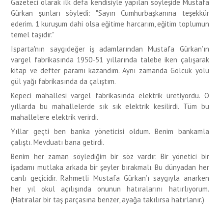
Gazeteci olarak ilk defa kendisiyle yapılan söyleşide Mustafa
Gürkan şunları söyledi: "Sayın Cumhurbaşkanına teşekkür
ederim. 1 kuruşum dahi olsa eğitime harcarım, eğitim toplumun
temel taşıdır."
Isparta'nın saygıdeğer iş adamlarından Mustafa Gürkan’ın
vargel fabrikasında 1950-51 yıllarında talebe iken çalışarak
kitap ve defter paramı kazandım. Aynı zamanda Gölcük yolu
gül yağı fabrikasında da çalıştım.
Kepeci mahallesi vargel fabrikasında elektrik üretiyordu. O
yıllarda bu mahallelerde sık sık elektrik kesilirdi. Tüm bu
mahallelere elektrik verirdi.
Yıllar geçti ben banka yöneticisi oldum. Benim bankamla
çalıştı. Mevduatı bana getirdi.
Benim her zaman söylediğim bir söz vardır. Bir yönetici bir
işadamı mutlaka arkada bir şeyler bırakmalı. Bu dünyadan her
canlı geçicidir. Rahmetli Mustafa Gürkan’ı saygıyla anarken
her yıl okul açılışında onunun hatıralarını hatırlıyorum.
(Hatıralar bir taş parçasına benzer, ayağa takılırsa hatırlanır.)