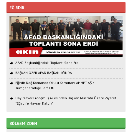
EĞİRDİR
AFAD Başkanlığındaki Toplantı Sona Erdi
BAŞKAN ÖZER AFAD BAŞKANLIĞINDA
Eğirdir Dağ Komando Okulu Komutanı AHMET AŞIK
Tümgeneralliğe Terfi Etti
Hayırsever Erdoğmuş Ailesinden Başkan Mustafa Özer’e Ziyaret
“Eğirdir’e Hayran Kaldık”
BÖLGEMİZDEN