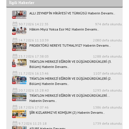
İlgili Haberler
ALLI ZEYNEP’İN HİKÂYESİ VE TÜRKÜSÜ Haberin Devamı..
30.7.2026 14:22:35
974 defa okundu.
Hâkim Miyiz Yoksa Esir Mi2 Haberin Devamı..
24.7.2026 11:10:39
2080 defa okundu.
PROJEKTÖRÜ NEREYE TUTMALIYIZ? Haberin Devamı..
23.7.2026 17:38:03
1288 defa okundu.
TRİATLON MERKEZİ EĞİRDİR VE DÜŞÜNDÜRDÜKLERİ (3.
Bölüm) Haberin Devamı..
21.7.2026 16:13:46
1107 defa okundu.
TRİATLON MERKEZİ EĞİRDİR VE DÜŞÜNDÜRDÜKLERİ (2.
Bölüm) Haberin Devamı..
20.7.2026 15:28:40
1293 defa okundu.
TRİATLON MERKEZİ EĞİRDİR VE DÜŞÜNDÜRDÜKLERİ...
Haberin Devamı..
18.7.2026 17:07:46
1386 defa okundu.
ŞİİR KIZLARIMIZ VE KOMŞUM (2) Haberin Devamı..
9.7.2026 11:25:18
1739 defa okundu.
AŞURE Haberin Devamı..