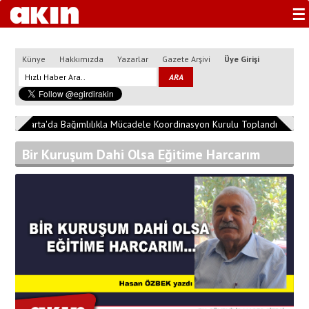
☰
Künye
Hakkımızda
Yazarlar
Gazete Arşivi
Üye Girişi
2
Isparta'da Bağımlılıkla Mücadele Koordinasyon Kurulu Toplandı
13:04:
Bir Kuruşum Dahi Olsa Eğitime Harcarım