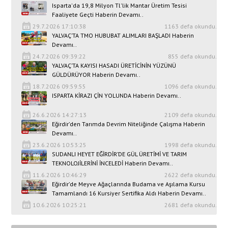
Isparta'da 19,8 Milyon Tl'lik Mantar Üretim Tesisi
Faaliyete Geçti Haberin Devamı..
29.7.2026 17:10:38
1163 defa okundu.
YALVAÇ’TA TMO HUBUBAT ALIMLARI BAŞLADI Haberin
Devamı..
24.7.2026 09:39:22
855 defa okundu.
YALVAÇ’TA KAYISI HASADI ÜRETİCİNİN YÜZÜNÜ
GÜLDÜRÜYOR Haberin Devamı..
18.7.2026 09:59:55
1096 defa okundu.
ISPARTA KİRAZI ÇİN YOLUNDA Haberin Devamı..
26.6.2026 14:27:13
2109 defa okundu.
Eğirdir’den Tarımda Devrim Niteliğinde Çalışma Haberin
Devamı..
23.6.2026 10:53:25
1998 defa okundu.
SUDANLI HEYET EĞİRDİR’DE GÜL ÜRETİMİ VE TARIM
TEKNOLOJİLERİNİ İNCELEDİ Haberin Devamı..
11.6.2026 10:46:29
2622 defa okundu.
Eğirdir’de Meyve Ağaçlarında Budama ve Aşılama Kursu
Tamamlandı 16 Kursiyer Sertifika Aldı Haberin Devamı..
10.6.2026 10:25:21
2681 defa okundu.