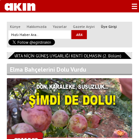
☰
Künye
Hakkımızda
Yazarlar
Gazete Arşivi
Üye Girişi
ISPARTA NİÇİN GÜNEŞ UYGARLIĞI KENTİ OLMASIN (2. Bölüm)
11:08:1
Elma Bahçelerini Dolu Vurdu