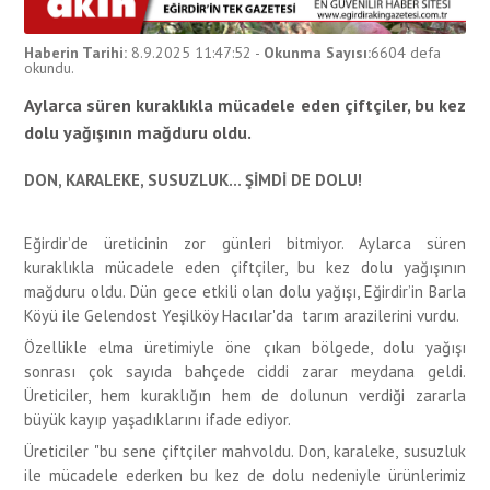
Haberin Tarihi:
8.9.2025 11:47:52
-
Okunma Sayısı:
6604
defa
okundu.
Aylarca süren kuraklıkla mücadele eden çiftçiler, bu kez
dolu yağışının mağduru oldu.
DON, KARALEKE, SUSUZLUK... ŞİMDİ DE DOLU!
Eğirdir’de üreticinin zor günleri bitmiyor. Aylarca süren
kuraklıkla mücadele eden çiftçiler, bu kez dolu yağışının
mağduru oldu. Dün gece etkili olan dolu yağışı, Eğirdir’in Barla
Köyü ile Gelendost Yeşilköy Hacılar'da tarım arazilerini vurdu.
Özellikle elma üretimiyle öne çıkan bölgede, dolu yağışı
sonrası çok sayıda bahçede ciddi zarar meydana geldi.
Üreticiler, hem kuraklığın hem de dolunun verdiği zararla
büyük kayıp yaşadıklarını ifade ediyor.
Üreticiler "bu sene çiftçiler mahvoldu. Don, karaleke, susuzluk
ile mücadele ederken bu kez de dolu nedeniyle ürünlerimiz