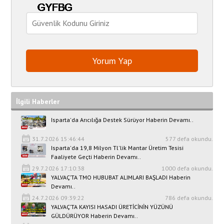
İlgili Haberler
Isparta'da Arıcılığa Destek Sürüyor Haberin Devamı..
31.7.2026 15:46:44
577 defa okundu.
Isparta'da 19,8 Milyon Tl'lik Mantar Üretim Tesisi
Faaliyete Geçti Haberin Devamı..
29.7.2026 17:10:38
1000 defa okundu.
YALVAÇ’TA TMO HUBUBAT ALIMLARI BAŞLADI Haberin
Devamı..
24.7.2026 09:39:22
786 defa okundu.
YALVAÇ’TA KAYISI HASADI ÜRETİCİNİN YÜZÜNÜ
GÜLDÜRÜYOR Haberin Devamı..