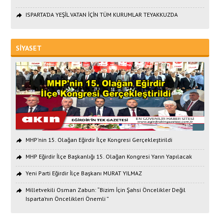
ISPARTA’DA YEŞİL VATAN İÇİN TÜM KURUMLAR TEYAKKUZDA
SİYASET
MHP'nin 15. Olağan Eğirdir İlçe Kongresi Gerçekleştirildi
MHP Eğirdir İlçe Başkanlığı 15. Olağan Kongresi Yarın Yapılacak
Yeni Parti Eğirdir İlçe Başkanı MURAT YILMAZ
Milletvekili Osman Zabun: “Bizim İçin Şahsi Öncelikler Değil
Isparta’nın Öncelikleri Önemli ”