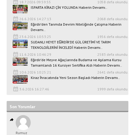
18.7.2026 09:59:55
1058 defa okundu.
ISPARTA KİRAZI ÇİN YOLUNDA Haberin Devamı..
26.6.2026 14:27:13
2068 defa okundu.
Eğirdir’den Tarımda Devrim Niteliğinde Çalışma Haberin
Devamı..
23.6.2026 10:53:25
1956 defa okundu.
SUDANLI HEYET EĞİRDİR’DE GÜL ÜRETİMİ VE TARIM
TEKNOLOJİLERİNİ İNCELEDİ Haberin Devamı..
11.6.2026 10:46:29
2583 defa okundu.
Eğirdir’de Meyve Ağaçlarında Budama ve Aşılama Kursu
Tamamlandı 16 Kursiyer Sertifika Aldı Haberin Devamı..
10.6.2026 10:25:21
2641 defa okundu.
Kiraz İhracatında Yeni Sezon Başladı Haberin Devamı..
3.6.2026 16:27:46
1999 defa okundu.
Son Yorumlar
Rumuz