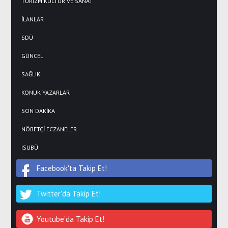
TURİZM KÜLTÜR VE SANAT
İLANLAR
SDÜ
GÜNCEL
SAĞLIK
KONUK YAZARLAR
SON DAKİKA
NÖBETÇİ ECZANELER
ISUBÜ
Facebook'ta Takip Et!
Twitter'da Takip Et!
Youtube'da Takip Et!