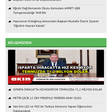
Eğirdir Dağ Komando Okulu Komutanı AHMET AŞIK
Tümgeneralliğe Terfi Etti
Hayırsever Erdoğmuş Ailesinden Başkan Mustafa Özer’e Ziyaret
“Eğirdir’e Hayran Kaldık”
BÖLGEMİZDEN
ISPARTA İHRACATTA HIZ KESMİYOR TEMMUZDA 71,2 MİLYON DOLAR
METİN ÇELİK 12 DEV PROJEYLE YENİDEN ADAY OLDU
Vali Erin LGS ve YKS'de Türkiye Derecesi Yapan Öğrencileri
Ödüllendirdi