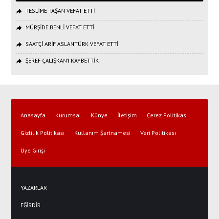
TESLİME TAŞAN VEFAT ETTİ
MÜRŞİDE BENLİ VEFAT ETTİ
SAATÇİ ARİF ASLANTÜRK VEFAT ETTİ
ŞEREF ÇALIŞKAN’I KAYBETTİK
Anasayfa
Kurumsal
Künye
İletişim
Çerez Politikası
Gizlilik Politikası
Kullanım Şartnamesi
Veri Politikası
Üye Girişi
YAZARLAR
EĞİRDİR