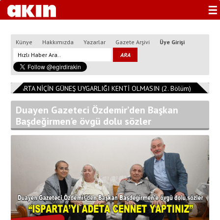
☰
Künye
Hakkımızda
Yazarlar
Gazete Arşivi
Üye Girişi
ISPARTA NİÇİN GÜNEŞ UYGARLIĞI KENTİ OLMASIN (2. Bölüm)
11:08:14
Duayen Gazeteci Özdemir’den Başkan
Başdeğirmen’e övgü dolu sözler