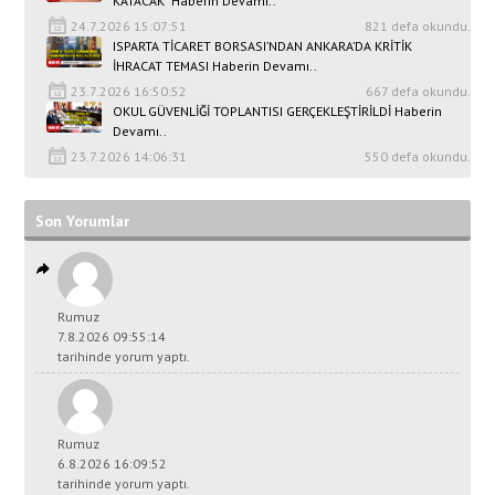
KATACAK" Haberin Devamı..
24.7.2026 15:07:51
821 defa okundu.
ISPARTA TİCARET BORSASI’NDAN ANKARA’DA KRİTİK
İHRACAT TEMASI Haberin Devamı..
23.7.2026 16:50:52
667 defa okundu.
OKUL GÜVENLİĞİ TOPLANTISI GERÇEKLEŞTİRİLDİ Haberin
Devamı..
23.7.2026 14:06:31
550 defa okundu.
Son Yorumlar
Rumuz
7.8.2026 09:55:14
tarihinde yorum yaptı.
Rumuz
6.8.2026 16:09:52
tarihinde yorum yaptı.