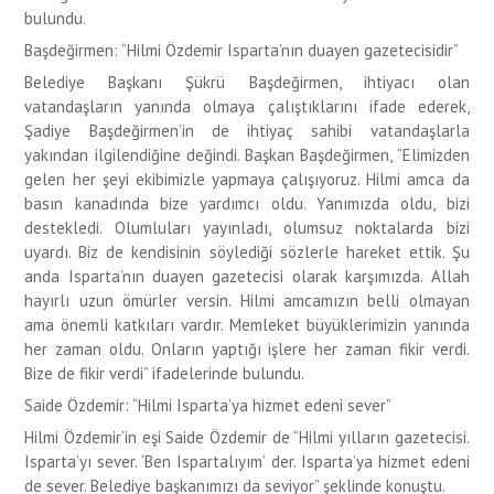
bulundu.
Başdeğirmen: “Hilmi Özdemir Isparta’nın duayen gazetecisidir”
Belediye Başkanı Şükrü Başdeğirmen, ihtiyacı olan
vatandaşların yanında olmaya çalıştıklarını ifade ederek,
Şadiye Başdeğirmen’in de ihtiyaç sahibi vatandaşlarla
yakından ilgilendiğine değindi. Başkan Başdeğirmen, “Elimizden
gelen her şeyi ekibimizle yapmaya çalışıyoruz. Hilmi amca da
basın kanadında bize yardımcı oldu. Yanımızda oldu, bizi
destekledi. Olumluları yayınladı, olumsuz noktalarda bizi
uyardı. Biz de kendisinin söylediği sözlerle hareket ettik. Şu
anda Isparta’nın duayen gazetecisi olarak karşımızda. Allah
hayırlı uzun ömürler versin. Hilmi amcamızın belli olmayan
ama önemli katkıları vardır. Memleket büyüklerimizin yanında
her zaman oldu. Onların yaptığı işlere her zaman fikir verdi.
Bize de fikir verdi” ifadelerinde bulundu.
Saide Özdemir: “Hilmi Isparta’ya hizmet edeni sever”
Hilmi Özdemir’in eşi Saide Özdemir de “Hilmi yılların gazetecisi.
Isparta’yı sever. ‘Ben Ispartalıyım’ der. Isparta’ya hizmet edeni
de sever. Belediye başkanımızı da seviyor” şeklinde konuştu.