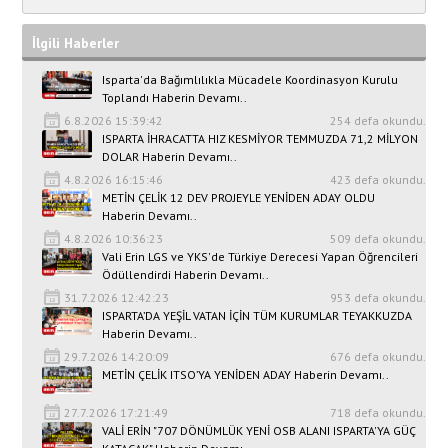
İlgili Haberler
Isparta'da Bağımlılıkla Mücadele Koordinasyon Kurulu
Toplandı Haberin Devamı..
6.8.2026 15:39:42
254 defa okundu.
ISPARTA İHRACATTA HIZ KESMİYOR TEMMUZDA 71,2 MİLYON
DOLAR Haberin Devamı..
4.8.2026 16:15:46
423 defa okundu.
METİN ÇELİK 12 DEV PROJEYLE YENİDEN ADAY OLDU
Haberin Devamı..
4.8.2026 10:36:23
509 defa okundu.
Vali Erin LGS ve YKS'de Türkiye Derecesi Yapan Öğrencileri
Ödüllendirdi Haberin Devamı..
31.7.2026 12:42:23
953 defa okundu.
ISPARTA’DA YEŞİL VATAN İÇİN TÜM KURUMLAR TEYAKKUZDA
Haberin Devamı..
29.7.2026 14:20:09
676 defa okundu.
METİN ÇELİK ITSO’YA YENİDEN ADAY Haberin Devamı..
27.7.2026 17:21:49
718 defa okundu.
VALİ ERİN "707 DÖNÜMLÜK YENİ OSB ALANI ISPARTA'YA GÜÇ