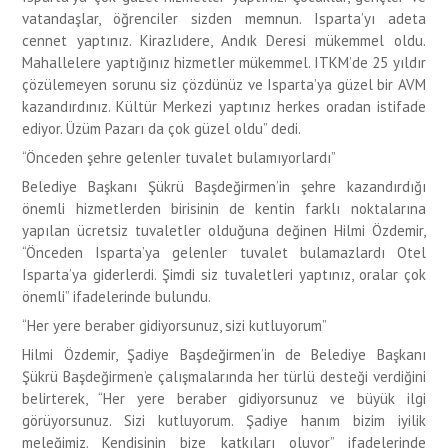
vatandaşlar, öğrenciler sizden memnun. Isparta’yı adeta
cennet yaptınız. Kirazlıdere, Andık Deresi mükemmel oldu.
Mahallelere yaptığınız hizmetler mükemmel. ITKM’de 25 yıldır
çözülemeyen sorunu siz çözdünüz ve Isparta’ya güzel bir AVM
kazandırdınız. Kültür Merkezi yaptınız herkes oradan istifade
ediyor. Üzüm Pazarı da çok güzel oldu” dedi.
“Önceden şehre gelenler tuvalet bulamıyorlardı”
Belediye Başkanı Şükrü Başdeğirmen’in şehre kazandırdığı
önemli hizmetlerden birisinin de kentin farklı noktalarına
yapılan ücretsiz tuvaletler olduğuna değinen Hilmi Özdemir,
“Önceden Isparta’ya gelenler tuvalet bulamazlardı Otel
Isparta’ya giderlerdi. Şimdi siz tuvaletleri yaptınız, oralar çok
önemli” ifadelerinde bulundu.
“Her yere beraber gidiyorsunuz, sizi kutluyorum”
Hilmi Özdemir, Şadiye Başdeğirmen’in de Belediye Başkanı
Şükrü Başdeğirmen’e çalışmalarında her türlü desteği verdiğini
belirterek, “Her yere beraber gidiyorsunuz ve büyük ilgi
görüyorsunuz. Sizi kutluyorum. Şadiye hanım bizim iyilik
meleğimiz. Kendisinin bize katkıları oluyor” ifadelerinde