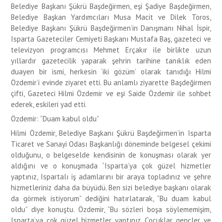
Belediye Başkanı Şükrü Başdeğirmen, eşi Şadiye Başdeğirmen,
Belediye Başkan Yardımcıları Musa Macit ve Dilek Toros,
Belediye Başkanı Şükrü Başdeğirmen’in Danışmanı Nihal İspir,
Isparta Gazeteciler Cemiyeti Başkanı Mustafa Baş, gazeteci ve
televizyon programcısı Mehmet Erçakır ile birlikte uzun
yıllardır gazetecilik yaparak şehrin tarihine tanıklık eden
duayen bir ismi, herkesin ‘iki gözüm’ olarak tanıdığı Hilmi
Özdemir’i evinde ziyaret etti. Bu anlamlı ziyarette Başdeğirmen
çifti, Gazeteci Hilmi Özdemir ve eşi Saide Özdemir ile sohbet
ederek, eskileri yad etti.
Özdemir: “Duam kabul oldu”
Hilmi Özdemir, Belediye Başkanı Şükrü Başdeğirmen’in Isparta
Ticaret ve Sanayi Odası Başkanlığı döneminde belgesel çekimi
olduğunu, o belgeselde kendisinin de konuşması olarak yer
aldığını ve o konuşmada “Isparta’ya çok güzel hizmetler
yaptınız, Ispartalı iş adamlarını bir araya topladınız ve şehre
hizmetleriniz daha da büyüdü. Ben sizi belediye başkanı olarak
da görmek istiyorum” dediğini hatırlatarak, “Bu duam kabul
oldu” diye konuştu. Özdemir, “Bu sözleri boşa söylememişim,
Isparta’ya çok güzel hizmetler yaptınız. Çocuklar, gençler ve